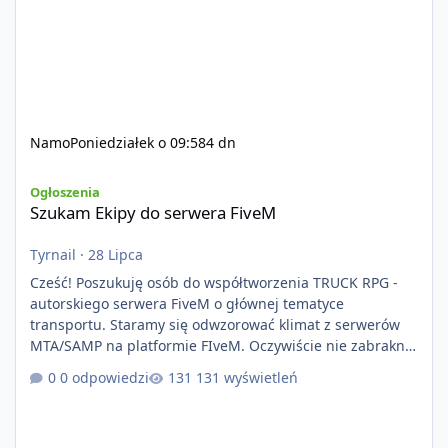
Namo
Poniedziałek o 09:58
4 dn
Szukam Ekipy do serwera FiveM
Ogłoszenia
Szukam Ekipy do serwera FiveM
Tyrnail
·
28 Lipca
Cześć! Poszukuję osób do współtworzenia TRUCK RPG -
autorskiego serwera FiveM o głównej tematyce
transportu. Staramy się odwzorować klimat z serwerów
MTA/SAMP na platformie FIveM. Oczywiście nie zabraknie
kontentu dla graczy którzy chcą robić coś innego niż
0 odpowiedzi
131 wyświetleń
jeździć ciężarówką. Projekt tworzony jest od podstaw z
naciskiem na jakość wykonania, bezpieczeństwo,
optymalizację oraz długoterminowy rozwój. Nie bazujemy