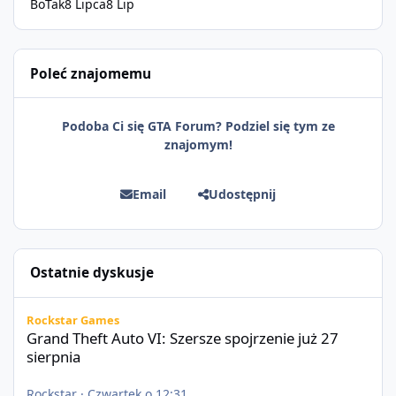
BoTak
8 Lipca
8 Lip
Poleć znajomemu
Podoba Ci się GTA Forum? Podziel się tym ze
znajomym!
Email
Udostępnij
Ostatnie dyskusje
Grand Theft Auto VI: Szersze spojrzenie już 27 sierpnia
Rockstar Games
Grand Theft Auto VI: Szersze spojrzenie już 27
sierpnia
Rockstar
·
Czwartek o 12:31