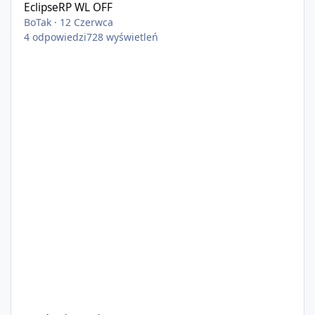
EclipseRP WL OFF
BoTak
·
12 Czerwca
4
odpowiedzi
728
wyświetleń