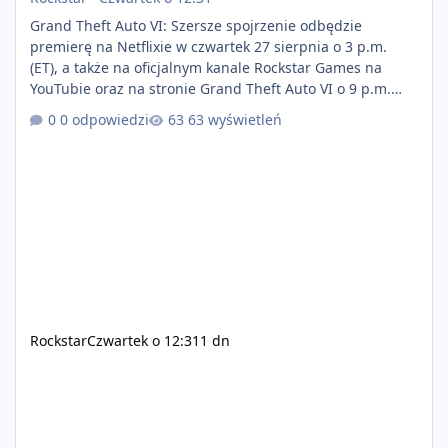
Grand Theft Auto VI: Szersze spojrzenie odbędzie
premierę na Netflixie w czwartek 27 sierpnia o 3 p.m.
(ET), a także na oficjalnym kanale Rockstar Games na
YouTubie oraz na stronie Grand Theft Auto VI o 9 p.m.
(ET) 27 sierpnia. https://netflix.com/GTAVI Grand Theft
0 odpowiedzi
63 wyświetleń
Auto VI będzie dostępne 19 listopada na PlayStation 5
oraz Xbox Series X|S. Zamów przed premierą na stronie
https://www.rockstargames.com/VI.
Rockstar
Czwartek o 12:31
1 dn