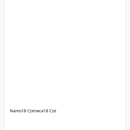
Namo
18 Czerwca
18 Cze
EclipseRP WL OFF