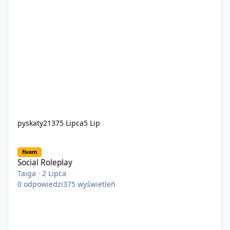
pyskaty2137
5 Lipca
5 Lip
Social Roleplay
fivem
Social Roleplay
Taiga
·
2 Lipca
0
odpowiedzi
375
wyświetleń