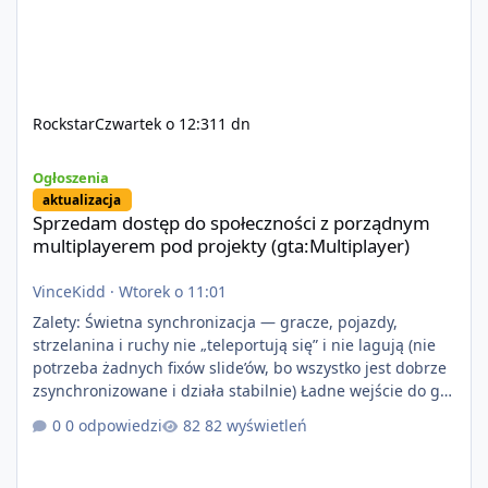
Rockstar
Czwartek o 12:31
1 dn
Sprzedam dostęp do społeczności z porządnym multiplayerem pod
Ogłoszenia
aktualizacja
Sprzedam dostęp do społeczności z porządnym
multiplayerem pod projekty (gta:Multiplayer)
VinceKidd
·
Wtorek o 11:01
Zalety: Świetna synchronizacja — gracze, pojazdy,
strzelanina i ruchy nie „teleportują się” i nie lagują (nie
potrzeba żadnych fixów slide’ów, bo wszystko jest dobrze
zsynchronizowane i działa stabilnie) Ładne wejście do gry
+ solidny antycheat na poziomie multiplayera Wygodne
0 odpowiedzi
82 wyświetleń
pisanie własnych modów i skryptów (wsparcie C# / JS /
C++ lub możliwość napisania własnego modułu) Cena:
200$ Kontakt: Discord — vincekidd Telegram —