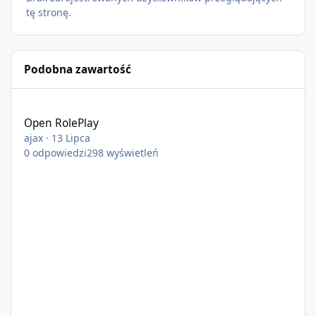
tę stronę.
Podobna zawartość
Open RolePlay
Open RolePlay
ajax
·
13 Lipca
0
odpowiedzi
298
wyświetleń