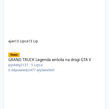
ajax
13 Lipca
13 Lip
GRAND TRUCK Legenda wróciła na drogi GTA V
fivem
GRAND TRUCK Legenda wróciła na drogi GTA V
pyskaty2137
·
5 Lipca
0
odpowiedzi
477
wyświetleń