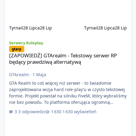
na przypadkowo pobranych skryptach większość
systemów powstaje pod potrzeby serwer
Tyrnail
28 Lipca
28 Lip
Tyrnail
28 Lipca
28 Lip
[ZAPOWIEDŹ] GTArealm - Tekstowy serwer RP będący prawdziwą
Serwery Roleplay
gtarp
[ZAPOWIEDŹ] GTArealm - Tekstowy serwer RP
będący prawdziwą alternatywą
GTArealm
·
1 Maja
GTA Realm to coś więcej niż serwer - to świadomie
zaprojektowana wizja hard role-play’u w czysto tekstowej
formie. Projekt powstał na silniku FiveM, który wybraliśmy
nie bez powodu. To platforma oferująca ogromną
elastyczność i znacznie szybszy rozwój systemów niż w
3 odpowiedzi
1 630 wyświetleń
przypadku innych rozwiązań. Usprawniona
synchronizacja klient-serwer eliminuje problemy znane z
przeszłości i jasno pokazuje, że nowoczesne podejście
technologiczne może iść w parze ze stabilnością. Co