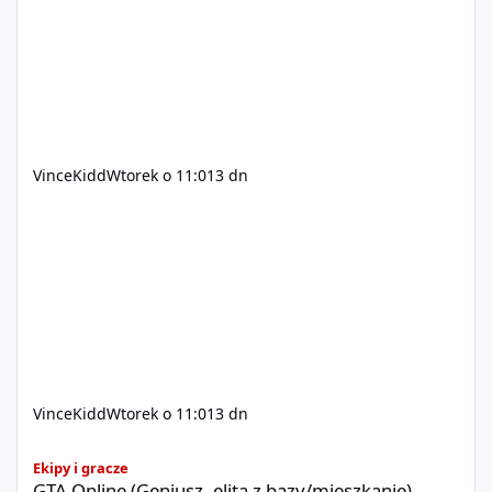
xvincekidd Wideo demonstracyjne:
https://youtu.be/8IrdoG8iFz4
VinceKidd
Wtorek o 11:01
3 dn
VinceKidd
Wtorek o 11:01
3 dn
GTA Online (Geniusz, elita z bazy/mieszkanie)
Ekipy i gracze
GTA Online (Geniusz, elita z bazy/mieszkanie)