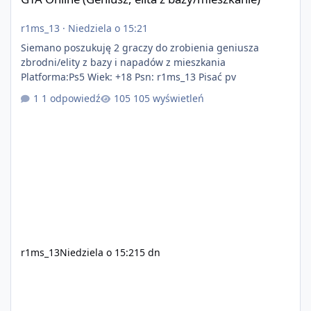
r1ms_13
·
Niedziela o 15:21
Siemano poszukuję 2 graczy do zrobienia geniusza
zbrodni/elity z bazy i napadów z mieszkania
Platforma:Ps5 Wiek: +18 Psn: r1ms_13 Pisać pv
1 odpowiedź
105 wyświetleń
r1ms_13
Niedziela o 15:21
5 dn