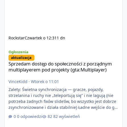
Rockstar
Czwartek o 12:31
1 dn
Sprzedam dostęp do społeczności z porządnym multiplayerem pod
Ogłoszenia
aktualizacja
Sprzedam dostęp do społeczności z porządnym
multiplayerem pod projekty (gta:Multiplayer)
VinceKidd
·
Wtorek o 11:01
Zalety: Świetna synchronizacja — gracze, pojazdy,
strzelanina i ruchy nie „teleportują się” i nie lagują (nie
potrzeba żadnych fixów slide’ów, bo wszystko jest dobrze
zsynchronizowane i działa stabilnie) Ładne wejście do gry
+ solidny antycheat na poziomie multiplayera Wygodne
0 odpowiedzi
82 wyświetleń
pisanie własnych modów i skryptów (wsparcie C# / JS /
C++ lub możliwość napisania własnego modułu) Cena: