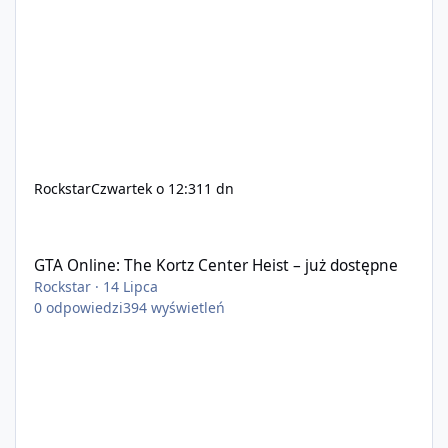
Rockstar
Czwartek o 12:31
1 dn
GTA Online: The Kortz Center Heist – już dostępne
GTA Online: The Kortz Center Heist – już dostępne
Rockstar
·
14 Lipca
0
odpowiedzi
394
wyświetleń