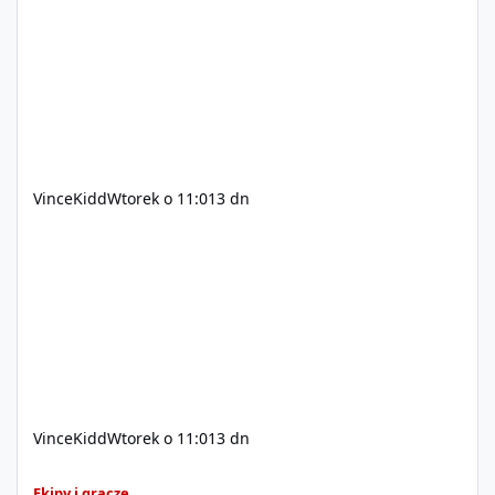
200$ Kontakt: Discord — vincekidd Telegram —
xvincekidd Wideo demonstracyjne:
https://youtu.be/8IrdoG8iFz4
VinceKidd
Wtorek o 11:01
3 dn
VinceKidd
Wtorek o 11:01
3 dn
GTA Online (Geniusz, elita z bazy/mieszkanie)
Ekipy i gracze