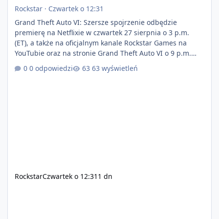
Rockstar
·
Czwartek o 12:31
Grand Theft Auto VI: Szersze spojrzenie odbędzie
premierę na Netflixie w czwartek 27 sierpnia o 3 p.m.
(ET), a także na oficjalnym kanale Rockstar Games na
YouTubie oraz na stronie Grand Theft Auto VI o 9 p.m.
(ET) 27 sierpnia. https://netflix.com/GTAVI Grand Theft
0 odpowiedzi
63 wyświetleń
Auto VI będzie dostępne 19 listopada na PlayStation 5
oraz Xbox Series X|S. Zamów przed premierą na stronie
https://www.rockstargames.com/VI.
Rockstar
Czwartek o 12:31
1 dn