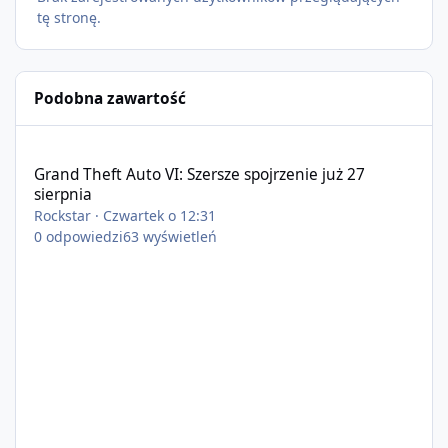
tę stronę.
Podobna zawartość
Grand Theft Auto VI: Szersze spojrzenie już 27 sierpnia
Grand Theft Auto VI: Szersze spojrzenie już 27
sierpnia
Rockstar
·
Czwartek o 12:31
0
odpowiedzi
63
wyświetleń