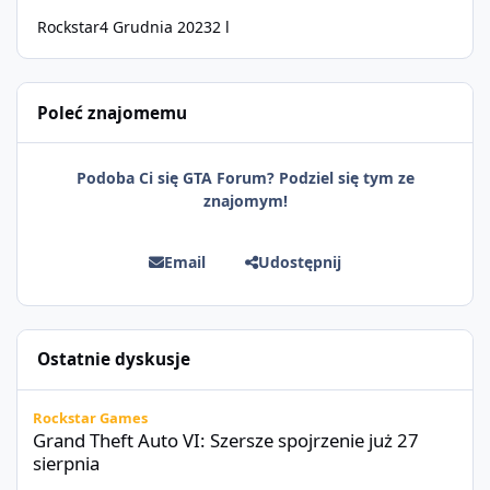
Rockstar
4 Grudnia 2023
2 l
Poleć znajomemu
Podoba Ci się GTA Forum? Podziel się tym ze
znajomym!
Email
Udostępnij
Ostatnie dyskusje
Grand Theft Auto VI: Szersze spojrzenie już 27 sierpnia
Rockstar Games
Grand Theft Auto VI: Szersze spojrzenie już 27
sierpnia