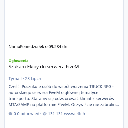
Namo
Poniedziałek o 09:58
4 dn
Szukam Ekipy do serwera FiveM
Ogłoszenia
Szukam Ekipy do serwera FiveM
Tyrnail
·
28 Lipca
Cześć! Poszukuję osób do współtworzenia TRUCK RPG -
autorskiego serwera FiveM o głównej tematyce
transportu. Staramy się odwzorować klimat z serwerów
MTA/SAMP na platformie FIveM. Oczywiście nie zabraknie
kontentu dla graczy którzy chcą robić coś innego niż
0 odpowiedzi
131 wyświetleń
jeździć ciężarówką. Projekt tworzony jest od podstaw z
naciskiem na jakość wykonania, bezpieczeństwo,