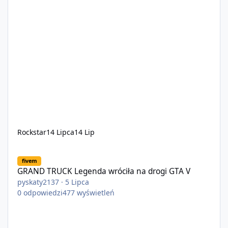
Rockstar
14 Lipca
14 Lip
GRAND TRUCK Legenda wróciła na drogi GTA V
fivem
GRAND TRUCK Legenda wróciła na drogi GTA V
pyskaty2137
·
5 Lipca
0
odpowiedzi
477
wyświetleń