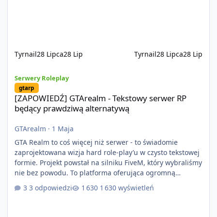
optymalizację oraz długoterminowy rozwój. Nie bazujemy
na przypadkowo pobranych skryptach większość
systemów powstaje pod potrzeby serwer
Tyrnail
28 Lipca
28 Lip
Tyrnail
28 Lipca
28 Lip
[ZAPOWIEDŹ] GTArealm - Tekstowy serwer RP będący prawdziwą
Serwery Roleplay
gtarp
[ZAPOWIEDŹ] GTArealm - Tekstowy serwer RP
będący prawdziwą alternatywą
GTArealm
·
1 Maja
GTA Realm to coś więcej niż serwer - to świadomie
zaprojektowana wizja hard role-play’u w czysto tekstowej
formie. Projekt powstał na silniku FiveM, który wybraliśmy
nie bez powodu. To platforma oferująca ogromną
elastyczność i znacznie szybszy rozwój systemów niż w
3 odpowiedzi
1 630 wyświetleń
przypadku innych rozwiązań. Usprawniona
synchronizacja klient-serwer eliminuje problemy znane z
przeszłości i jasno pokazuje, że nowoczesne podejście