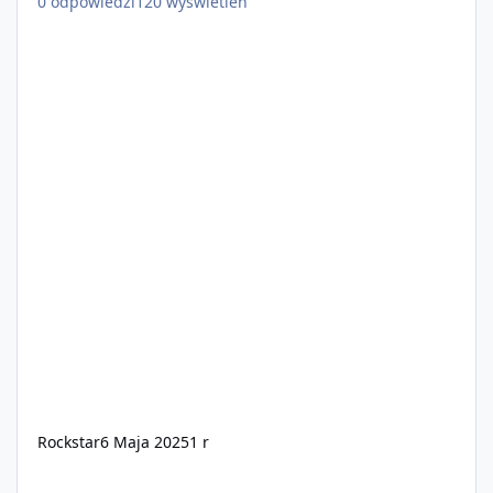
0
odpowiedzi
120
wyświetleń
Rockstar
6 Maja 2025
1 r
Grand Theft Auto VI Trailer 1