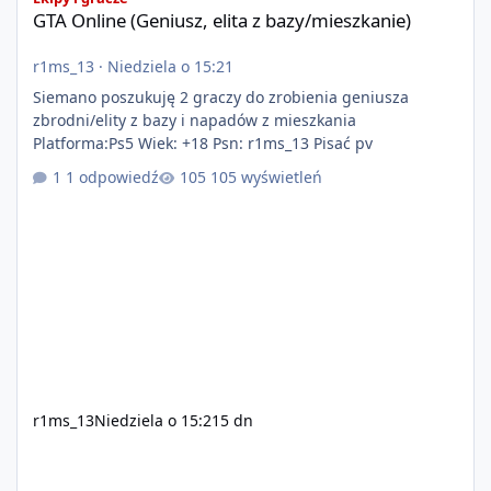
GTA Online (Geniusz, elita z bazy/mieszkanie)
r1ms_13
·
Niedziela o 15:21
Siemano poszukuję 2 graczy do zrobienia geniusza
zbrodni/elity z bazy i napadów z mieszkania
Platforma:Ps5 Wiek: +18 Psn: r1ms_13 Pisać pv
1 odpowiedź
105 wyświetleń
r1ms_13
Niedziela o 15:21
5 dn