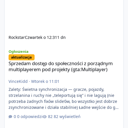
Rockstar
Czwartek o 12:31
1 dn
Sprzedam dostęp do społeczności z porządnym multiplayerem pod
Ogłoszenia
aktualizacja
Sprzedam dostęp do społeczności z porządnym
multiplayerem pod projekty (gta:Multiplayer)
VinceKidd
·
Wtorek o 11:01
Zalety: Świetna synchronizacja — gracze, pojazdy,
strzelanina i ruchy nie „teleportują się” i nie lagują (nie
potrzeba żadnych fixów slide’ów, bo wszystko jest dobrze
zsynchronizowane i działa stabilnie) Ładne wejście do gry
+ solidny antycheat na poziomie multiplayera Wygodne
0 odpowiedzi
82 wyświetleń
pisanie własnych modów i skryptów (wsparcie C# / JS /
C++ lub możliwość napisania własnego modułu) Cena: