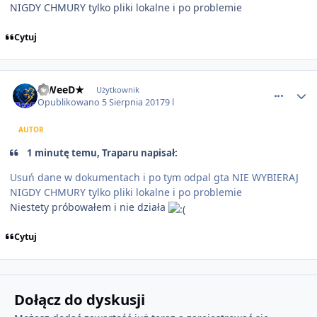
NIGDY CHMURY tylko pliki lokalne i po problemie
Cytuj
comment_18539
★WeeD★
Użytkownik
Opublikowano
5 Sierpnia 2017
9 l
AUTOR
1 minutę temu, Traparu napisał:
Usuń dane w dokumentach i po tym odpal gta NIE WYBIERAJ
NIGDY CHMURY tylko pliki lokalne i po problemie
Niestety próbowałem i nie działa
Cytuj
Dołącz do dyskusji