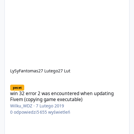
LySyFantomas
27 Lutego
27 Lut
win 32 error 2 was encountered when updating Fivem (copying 
pecet
win 32 error 2 was encountered when updating
Fivem (copying game executable)
Wilku_WDZ
·
7 Lutego 2019
0
odpowiedzi
5 655
wyświetleń