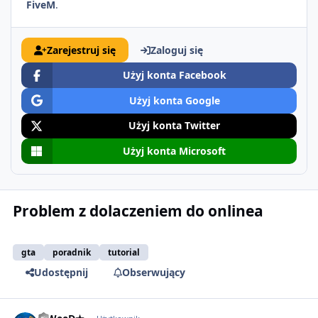
FiveM
.
Zarejestruj się
Zaloguj się
Użyj konta Facebook
Użyj konta Google
Użyj konta Twitter
Użyj konta Microsoft
Problem z dolaczeniem do onlinea
gta
poradnik
tutorial
Udostępnij
Obserwujący
comment_18534