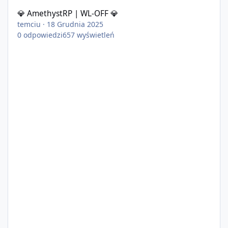
💎 AmethystRP | WL-OFF 💎
temciu
·
18 Grudnia 2025
0
odpowiedzi
657
wyświetleń