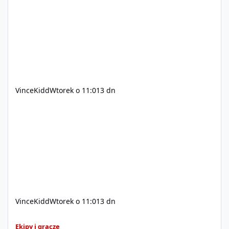
200$ Kontakt: Discord — vincekidd Telegram —
xvincekidd Wideo demonstracyjne:
https://youtu.be/8IrdoG8iFz4
VinceKidd
Wtorek o 11:01
3 dn
VinceKidd
Wtorek o 11:01
3 dn
GTA Online (Geniusz, elita z bazy/mieszkanie)
Ekipy i gracze