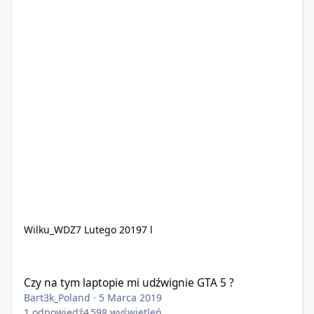
Wilku_WDZ
7 Lutego 2019
7 l
Czy na tym laptopie mi udźwignie GTA 5 ?
Czy na tym laptopie mi udźwignie GTA 5 ?
Bart3k_Poland
·
5 Marca 2019
1
odpowiedź
4 598
wyświetleń