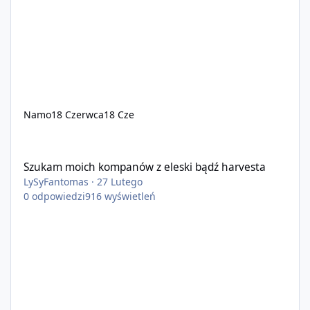
Namo
18 Czerwca
18 Cze
Szukam moich kompanów z eleski bądź harvesta
Szukam moich kompanów z eleski bądź harvesta
LySyFantomas
·
27 Lutego
0
odpowiedzi
916
wyświetleń