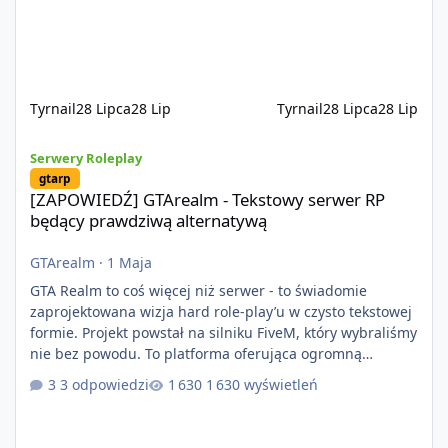
na przypadkowo pobranych skryptach większość
systemów powstaje pod potrzeby serwer
Tyrnail
28 Lipca
28 Lip
Tyrnail
28 Lipca
28 Lip
[ZAPOWIEDŹ] GTArealm - Tekstowy serwer RP będący prawdziwą
Serwery Roleplay
gtarp
[ZAPOWIEDŹ] GTArealm - Tekstowy serwer RP
będący prawdziwą alternatywą
GTArealm
·
1 Maja
GTA Realm to coś więcej niż serwer - to świadomie
zaprojektowana wizja hard role-play’u w czysto tekstowej
formie. Projekt powstał na silniku FiveM, który wybraliśmy
nie bez powodu. To platforma oferująca ogromną
elastyczność i znacznie szybszy rozwój systemów niż w
3 odpowiedzi
1 630 wyświetleń
przypadku innych rozwiązań. Usprawniona
synchronizacja klient-serwer eliminuje problemy znane z
przeszłości i jasno pokazuje, że nowoczesne podejście