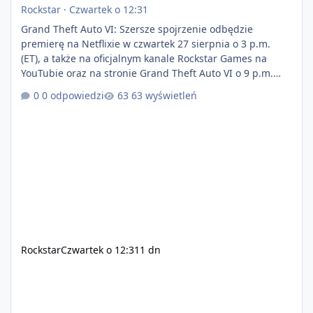
Rockstar
·
Czwartek o 12:31
Grand Theft Auto VI: Szersze spojrzenie odbędzie
premierę na Netflixie w czwartek 27 sierpnia o 3 p.m.
(ET), a także na oficjalnym kanale Rockstar Games na
YouTubie oraz na stronie Grand Theft Auto VI o 9 p.m.
(ET) 27 sierpnia. https://netflix.com/GTAVI Grand Theft
0 odpowiedzi
63 wyświetleń
Auto VI będzie dostępne 19 listopada na PlayStation 5
oraz Xbox Series X|S. Zamów przed premierą na stronie
https://www.rockstargames.com/VI.
Rockstar
Czwartek o 12:31
1 dn