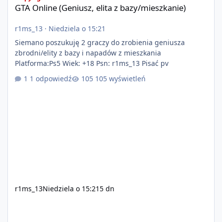
GTA Online (Geniusz, elita z bazy/mieszkanie)
r1ms_13
·
Niedziela o 15:21
Siemano poszukuję 2 graczy do zrobienia geniusza
zbrodni/elity z bazy i napadów z mieszkania
Platforma:Ps5 Wiek: +18 Psn: r1ms_13 Pisać pv
1 odpowiedź
105 wyświetleń
r1ms_13
Niedziela o 15:21
5 dn