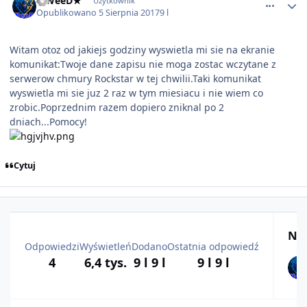
★WeeD★
Użytkownik
Opublikowano
5 Sierpnia 2017
9 l
Witam otoz od jakiejs godziny wyswietla mi sie na ekranie
komunikat:Twoje dane zapisu nie moga zostac wczytane z
serwerow chmury Rockstar w tej chwilii.Taki komunikat
wyswietla mi sie juz 2 raz w tym miesiacu i nie wiem co
zrobic.Poprzednim razem dopiero zniknal po 2
dniach...Pomocy!
Cytuj
Naj
Odpowiedzi
Wyświetleń
Dodano
Ostatnia odpowiedź
4
6,4 tys.
9 l
9 l
9 l
9 l