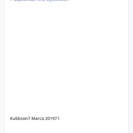
Kubbson
7 Marca 2019
7 l
💎 AmethystRP | WL-OFF 💎