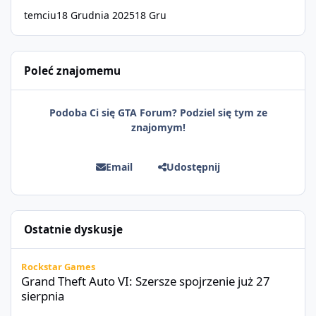
temciu
18 Grudnia 2025
18 Gru
Poleć znajomemu
Podoba Ci się GTA Forum? Podziel się tym ze
znajomym!
Email
Udostępnij
Ostatnie dyskusje
Grand Theft Auto VI: Szersze spojrzenie już 27 sierpnia
Rockstar Games
Grand Theft Auto VI: Szersze spojrzenie już 27
sierpnia