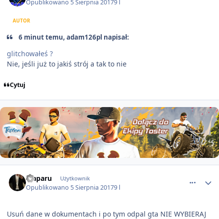
Opublikowano
5 Sierpnia 2017
9 l
AUTOR
6 minut temu, adam126pl napisał:
glitchowałeś ?
Nie, jeśli już to jakiś strój a tak to nie
Cytuj
comment_18538
Traparu
Użytkownik
Opublikowano
5 Sierpnia 2017
9 l
Usuń dane w dokumentach i po tym odpal gta NIE WYBIERAJ