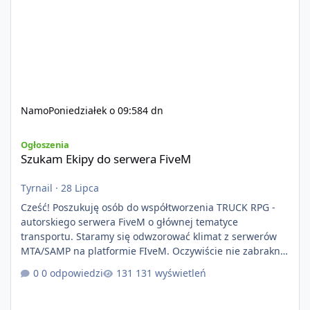
Namo
Poniedziałek o 09:58
4 dn
Szukam Ekipy do serwera FiveM
Ogłoszenia
Szukam Ekipy do serwera FiveM
Tyrnail
·
28 Lipca
Cześć! Poszukuję osób do współtworzenia TRUCK RPG -
autorskiego serwera FiveM o głównej tematyce
transportu. Staramy się odwzorować klimat z serwerów
MTA/SAMP na platformie FIveM. Oczywiście nie zabraknie
kontentu dla graczy którzy chcą robić coś innego niż
0 odpowiedzi
131 wyświetleń
jeździć ciężarówką. Projekt tworzony jest od podstaw z
naciskiem na jakość wykonania, bezpieczeństwo,
optymalizację oraz długoterminowy rozwój. Nie bazujemy