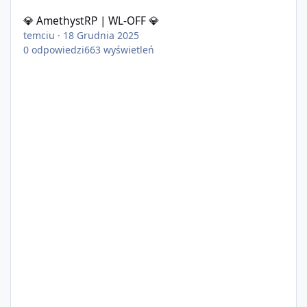
💎 AmethystRP | WL-OFF 💎
temciu
·
18 Grudnia 2025
0
odpowiedzi
663
wyświetleń