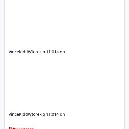
200$ Kontakt: Discord — vincekidd Telegram —
xvincekidd Wideo demonstracyjne:
https://youtu.be/8IrdoG8iFz4
VinceKidd
Wtorek o 11:01
4 dn
VinceKidd
Wtorek o 11:01
4 dn
GTA Online (Geniusz, elita z bazy/mieszkanie)
Ekipy i gracze