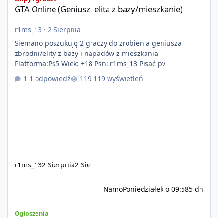
GTA Online (Geniusz, elita z bazy/mieszkanie)
r1ms_13
·
2 Sierpnia
Siemano poszukuję 2 graczy do zrobienia geniusza
zbrodni/elity z bazy i napadów z mieszkania
Platforma:Ps5 Wiek: +18 Psn: r1ms_13 Pisać pv
1 odpowiedź
119 wyświetleń
r1ms_13
2 Sierpnia
2 Sie
Namo
Poniedziałek o 09:58
5 dn
Szukam Ekipy do serwera FiveM
Ogłoszenia