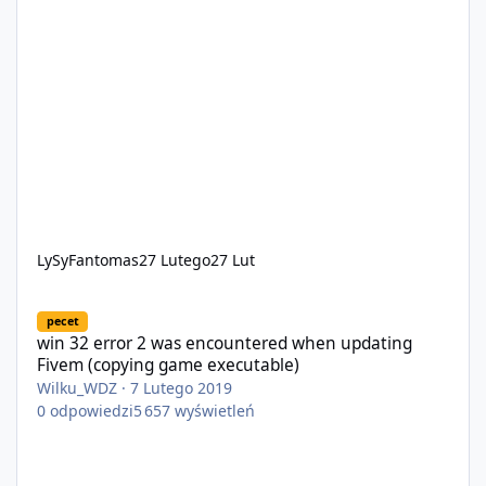
LySyFantomas
27 Lutego
27 Lut
win 32 error 2 was encountered when updating Fivem (copying 
pecet
win 32 error 2 was encountered when updating
Fivem (copying game executable)
Wilku_WDZ
·
7 Lutego 2019
0
odpowiedzi
5 657
wyświetleń