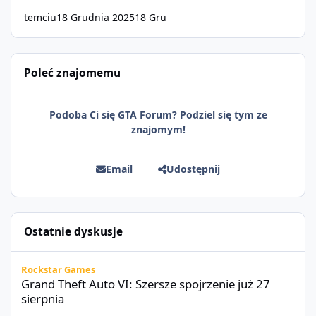
temciu
18 Grudnia 2025
18 Gru
Poleć znajomemu
Podoba Ci się GTA Forum? Podziel się tym ze
znajomym!
Email
Udostępnij
Ostatnie dyskusje
Grand Theft Auto VI: Szersze spojrzenie już 27 sierpnia
Rockstar Games
Grand Theft Auto VI: Szersze spojrzenie już 27
sierpnia