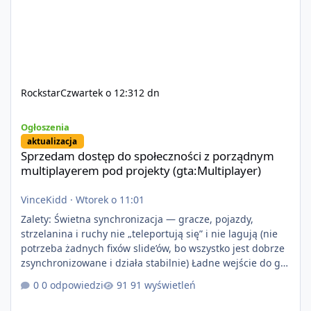
Rockstar
Czwartek o 12:31
2 dn
Sprzedam dostęp do społeczności z porządnym multiplayerem pod
Ogłoszenia
aktualizacja
Sprzedam dostęp do społeczności z porządnym
multiplayerem pod projekty (gta:Multiplayer)
VinceKidd
·
Wtorek o 11:01
Zalety: Świetna synchronizacja — gracze, pojazdy,
strzelanina i ruchy nie „teleportują się” i nie lagują (nie
potrzeba żadnych fixów slide’ów, bo wszystko jest dobrze
zsynchronizowane i działa stabilnie) Ładne wejście do gry
+ solidny antycheat na poziomie multiplayera Wygodne
0 odpowiedzi
91 wyświetleń
pisanie własnych modów i skryptów (wsparcie C# / JS /
C++ lub możliwość napisania własnego modułu) Cena: