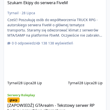
Szukam Ekipy do serwera FiveM
Tyrnail
·
28 Lipca
Cześć! Poszukuję osób do współtworzenia TRUCK RPG -
autorskiego serwera FiveM o głównej tematyce
transportu. Staramy się odwzorować klimat z serwerów
MTA/SAMP na platformie FIveM. Oczywiście nie zabraknie
kontentu dla graczy którzy chcą robić coś innego niż
0 odpowiedzi
138 wyświetleń
jeździć ciężarówką. Projekt tworzony jest od podstaw z
naciskiem na jakość wykonania, bezpieczeństwo,
optymalizację oraz długoterminowy rozwój. Nie bazujemy
na przypadkowo pobranych skryptach większość
systemów powstaje pod potrzeby serwer
Tyrnail
28 Lipca
28 Lip
Tyrnail
28 Lipca
28 Lip
[ZAPOWIEDŹ] GTArealm - Tekstowy serwer RP będący prawdziwą
Serwery Roleplay
gtarp
[ZAPOWIEDŹ] GTArealm - Tekstowy serwer RP