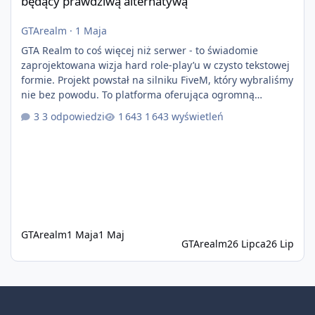
będący prawdziwą alternatywą
GTArealm
·
1 Maja
GTA Realm to coś więcej niż serwer - to świadomie
zaprojektowana wizja hard role-play’u w czysto tekstowej
formie. Projekt powstał na silniku FiveM, który wybraliśmy
nie bez powodu. To platforma oferująca ogromną
elastyczność i znacznie szybszy rozwój systemów niż w
3 odpowiedzi
1 643 wyświetleń
przypadku innych rozwiązań. Usprawniona
synchronizacja klient-serwer eliminuje problemy znane z
przeszłości i jasno pokazuje, że nowoczesne podejście
technologiczne może iść w parze ze stabilnością. Co
istotne, FiveM pozostaje jedyną
GTArealm
1 Maja
1 Maj
GTArealm
26 Lipca
26 Lip