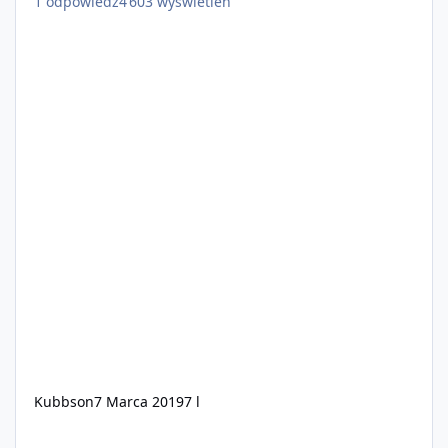
1
odpowiedź
4 603
wyświetleń
Kubbson
7 Marca 2019
7 l
💎 AmethystRP | WL-OFF 💎