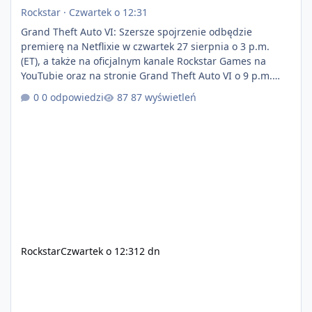
Rockstar
·
Czwartek o 12:31
Grand Theft Auto VI: Szersze spojrzenie odbędzie
premierę na Netflixie w czwartek 27 sierpnia o 3 p.m.
(ET), a także na oficjalnym kanale Rockstar Games na
YouTubie oraz na stronie Grand Theft Auto VI o 9 p.m.
(ET) 27 sierpnia. https://netflix.com/GTAVI Grand Theft
0 odpowiedzi
87 wyświetleń
Auto VI będzie dostępne 19 listopada na PlayStation 5
oraz Xbox Series X|S. Zamów przed premierą na stronie
https://www.rockstargames.com/VI.
Rockstar
Czwartek o 12:31
2 dn