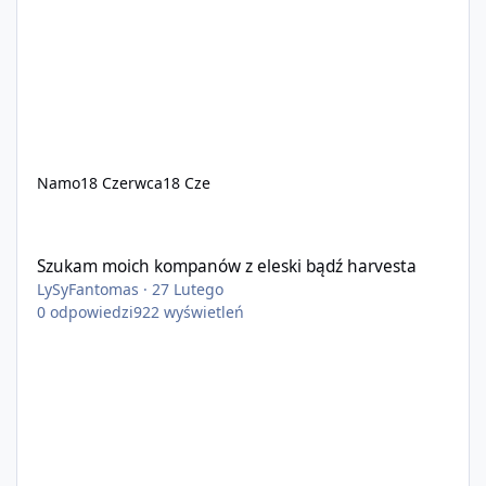
Namo
18 Czerwca
18 Cze
Szukam moich kompanów z eleski bądź harvesta
Szukam moich kompanów z eleski bądź harvesta
LySyFantomas
·
27 Lutego
0
odpowiedzi
922
wyświetleń