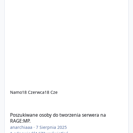
Namo
18 Czerwca
18 Cze
Poszukiwane osoby do tworzenia serwera na RAGE:MP.
Poszukiwane osoby do tworzenia serwera na
RAGE:MP.
anarchiaaa
·
7 Sierpnia 2025