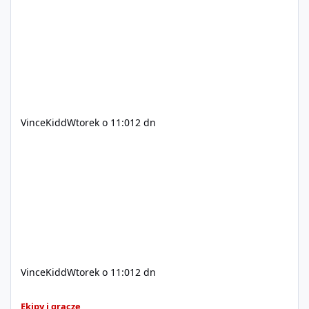
200$ Kontakt: Discord — vincekidd Telegram —
xvincekidd Wideo demonstracyjne:
https://youtu.be/8IrdoG8iFz4
VinceKidd
Wtorek o 11:01
2 dn
VinceKidd
Wtorek o 11:01
2 dn
GTA Online (Geniusz, elita z bazy/mieszkanie)
Ekipy i gracze