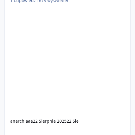
1
odpowiedź
1 673
wyświetleń
anarchiaaa
22 Sierpnia 2025
22 Sie
Cześć! Szukacie nowego MMORPG na słabe PC?