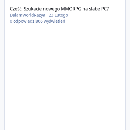
Cześć! Szukacie nowego MMORPG na słabe PC?
DalamWorldRazya
·
23 Lutego
0
odpowiedzi
806
wyświetleń