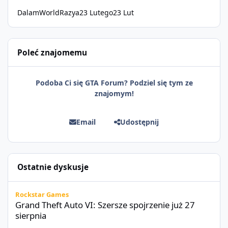
DalamWorldRazya
23 Lutego
23 Lut
Poleć znajomemu
Podoba Ci się GTA Forum? Podziel się tym ze
znajomym!
Email
Udostępnij
Ostatnie dyskusje
Grand Theft Auto VI: Szersze spojrzenie już 27 sierpnia
Rockstar Games
Grand Theft Auto VI: Szersze spojrzenie już 27
sierpnia