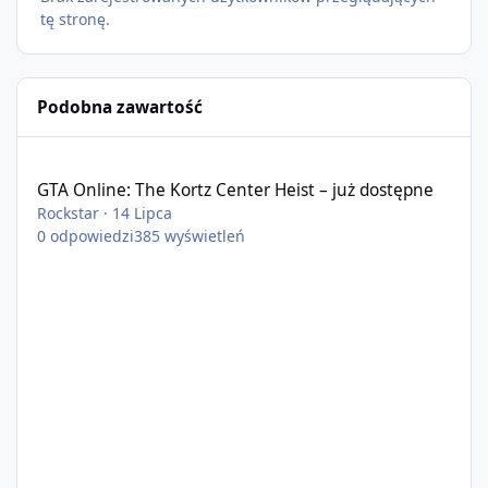
tę stronę.
Podobna zawartość
GTA Online: The Kortz Center Heist – już dostępne
GTA Online: The Kortz Center Heist – już dostępne
Rockstar
·
14 Lipca
0
odpowiedzi
385
wyświetleń