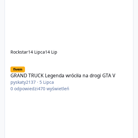
Rockstar
14 Lipca
14 Lip
GRAND TRUCK Legenda wróciła na drogi GTA V
fivem
GRAND TRUCK Legenda wróciła na drogi GTA V
pyskaty2137
·
5 Lipca
0
odpowiedzi
470
wyświetleń