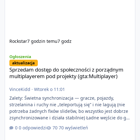
Rockstar
7 godzin temu
7 godz
Sprzedam dostęp do społeczności z porządnym multiplayerem pod
Ogłoszenia
aktualizacja
Sprzedam dostęp do społeczności z porządnym
multiplayerem pod projekty (gta:Multiplayer)
VinceKidd
·
Wtorek o 11:01
Zalety: Świetna synchronizacja — gracze, pojazdy,
strzelanina i ruchy nie „teleportują się” i nie lagują (nie
potrzeba żadnych fixów slide’ów, bo wszystko jest dobrze
zsynchronizowane i działa stabilnie) Ładne wejście do gry
+ solidny antycheat na poziomie multiplayera Wygodne
0 odpowiedzi
70 wyświetleń
pisanie własnych modów i skryptów (wsparcie C# / JS /
C++ lub możliwość napisania własnego modułu) Cena: