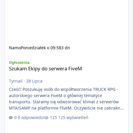
Namo
Poniedziałek o 09:58
3 dn
Szukam Ekipy do serwera FiveM
Ogłoszenia
Szukam Ekipy do serwera FiveM
Tyrnail
·
28 Lipca
Cześć! Poszukuję osób do współtworzenia TRUCK RPG -
autorskiego serwera FiveM o głównej tematyce
transportu. Staramy się odwzorować klimat z serwerów
MTA/SAMP na platformie FIveM. Oczywiście nie zabraknie
kontentu dla graczy którzy chcą robić coś innego niż
0 odpowiedzi
125 wyświetleń
jeździć ciężarówką. Projekt tworzony jest od podstaw z
naciskiem na jakość wykonania, bezpieczeństwo,
optymalizację oraz długoterminowy rozwój. Nie bazujemy