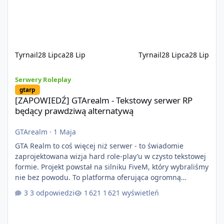
na przypadkowo pobranych skryptach większość
systemów powstaje pod potrzeby serwer
Tyrnail
28 Lipca
28 Lip
Tyrnail
28 Lipca
28 Lip
[ZAPOWIEDŹ] GTArealm - Tekstowy serwer RP będący prawdziwą
Serwery Roleplay
gtarp
[ZAPOWIEDŹ] GTArealm - Tekstowy serwer RP
będący prawdziwą alternatywą
GTArealm
·
1 Maja
GTA Realm to coś więcej niż serwer - to świadomie
zaprojektowana wizja hard role-play’u w czysto tekstowej
formie. Projekt powstał na silniku FiveM, który wybraliśmy
nie bez powodu. To platforma oferująca ogromną
elastyczność i znacznie szybszy rozwój systemów niż w
3 odpowiedzi
1 621 wyświetleń
przypadku innych rozwiązań. Usprawniona
synchronizacja klient-serwer eliminuje problemy znane z
przeszłości i jasno pokazuje, że nowoczesne podejście