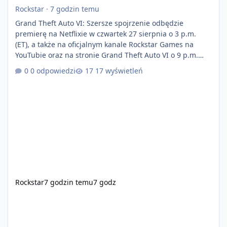
Rockstar
·
7 godzin temu
Grand Theft Auto VI: Szersze spojrzenie odbędzie
premierę na Netflixie w czwartek 27 sierpnia o 3 p.m.
(ET), a także na oficjalnym kanale Rockstar Games na
YouTubie oraz na stronie Grand Theft Auto VI o 9 p.m.
(ET) 27 sierpnia. https://netflix.com/GTAVI Grand Theft
0 odpowiedzi
17 wyświetleń
Auto VI będzie dostępne 19 listopada na PlayStation 5
oraz Xbox Series X|S. Zamów przed premierą na stronie
https://www.rockstargames.com/VI.
Rockstar
7 godzin temu
7 godz