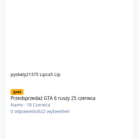
pyskaty2137
5 Lipca
5 Lip
Przedsprzedaż GTA 6 ruszy 25 czerwca
gta6
Przedsprzedaż GTA 6 ruszy 25 czerwca
Namo
·
18 Czerwca
0
odpowiedzi
622
wyświetleń