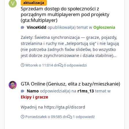
aktualizacja
https://www.rockstargames.com/VI.
Sprzedam dostęp do społeczności z
porządnym multiplayerem pod projekty
(gta:Multiplayer)
VinceKidd
opublikował(a) temat w
Ogłoszenia
Zalety: Świetna synchronizacja — gracze, pojazdy,
strzelanina i ruchy nie „teleportują się” i nie lagują
(nie potrzeba żadnych fixów slide’ów, bo wszystko
jest dobrze zsynchronizowane i działa stabilnie)
Ładne wejście do gry + solidny antycheat na
Wtorek o 11:01
4 dn
0 odpowiedzi
poziomie multiplayera Wygodne pisanie własnych
modów i skryptów (wsparcie C# / JS / C++ lub
GTA Online (Geniusz, elita z bazy/mieszkanie)
możliwość napisania własnego modułu) Cena: 200$
GTA Online (Geniusz, elita z bazy/mieszkanie)
Kontakt: Discord — vincekidd Telegram —
Namo
odpowiedział(a) na
r1ms_13
temat w
xvincekidd Wideo demonstracyjne:
Ekipy i gracze
https://youtu.be/8IrdoG8iFz4
Wpadnij na https://gta.pl/discord
Poniedziałek o 09:58
5 dn
1 odpowiedź
GTA Online (Geniusz, elita z bazy/mieszkanie)