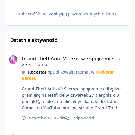
robson602 nie zdobył(a) jeszcze żadnych odznak
Ostatnia aktywność
Grand Theft Auto VI: Szersze spojrzenie już 27 sierpnia
Grand Theft Auto VI: Szersze spojrzenie już
27 sierpnia
Rockstar
opublikował(a) temat w
Rockstar
Games
Grand Theft Auto VI: Szersze spojrzenie odbędzie
premierę na Netflixie w czwartek 27 sierpnia o 3
p.m. (ET), a także na oficjalnym kanale Rockstar
Games na YouTubie oraz na stronie Grand Theft
Auto VI o 9 p.m. (ET) 27 sierpnia.
Czwartek o 12:31
2 dn
0 odpowiedzi
https://netflix.com/GTAVI Grand Theft Auto VI
będzie dostępne 19 listopada na PlayStation 5 oraz
Sprzedam dostęp do społeczności z porządnym multiplayerem pod
Xbox Series X|S. Zamów przed premierą na stronie