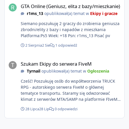
GTA Online (Geniusz, elita z bazy/mieszkanie)
r1ms_13
opublikował(a) temat w
Ekipy i gracze
Siemano poszukuję 2 graczy do zrobienia geniusza
zbrodni/elity z bazy i napadów z mieszkania
Platforma:Ps5 Wiek: +18 Psn: r1ms_13 Pisać pv
2 Sierpnia
2 Sie
1 odpowiedź
Szukam Ekipy do serwera FiveM
Szukam Ekipy do serwera FiveM
Tyrnail
opublikował(a) temat w
Ogłoszenia
Cześć! Poszukuję osób do współtworzenia TRUCK
RPG - autorskiego serwera FiveM o głównej
tematyce transportu. Staramy się odwzorować
klimat z serwerów MTA/SAMP na platformie FIveM.
Oczywiście nie zabraknie kontentu dla graczy
28 Lipca
28 Lip
0 odpowiedzi
którzy chcą robić coś innego niż jeździć ciężarówką.
Projekt tworzony jest od podstaw z naciskiem na
jakość wykonania, bezpieczeństwo, optymalizację