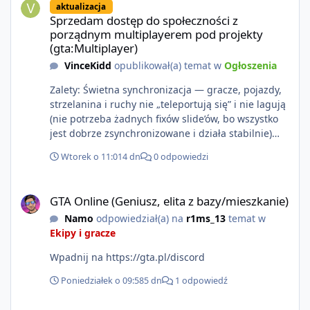
aktualizacja
https://www.rockstargames.com/VI.
Sprzedam dostęp do społeczności z
porządnym multiplayerem pod projekty
(gta:Multiplayer)
VinceKidd
opublikował(a) temat w
Ogłoszenia
Zalety: Świetna synchronizacja — gracze, pojazdy,
strzelanina i ruchy nie „teleportują się” i nie lagują
(nie potrzeba żadnych fixów slide’ów, bo wszystko
jest dobrze zsynchronizowane i działa stabilnie)
Ładne wejście do gry + solidny antycheat na
Wtorek o 11:01
4 dn
0 odpowiedzi
poziomie multiplayera Wygodne pisanie własnych
modów i skryptów (wsparcie C# / JS / C++ lub
GTA Online (Geniusz, elita z bazy/mieszkanie)
możliwość napisania własnego modułu) Cena: 200$
GTA Online (Geniusz, elita z bazy/mieszkanie)
Kontakt: Discord — vincekidd Telegram —
Namo
odpowiedział(a) na
r1ms_13
temat w
xvincekidd Wideo demonstracyjne:
Ekipy i gracze
https://youtu.be/8IrdoG8iFz4
Wpadnij na https://gta.pl/discord
Poniedziałek o 09:58
5 dn
1 odpowiedź
GTA Online (Geniusz, elita z bazy/mieszkanie)