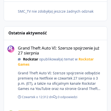
SMC_TV nie zdobył(a) jeszcze żadnych odznak
Ostatnia aktywność
Grand Theft Auto VI: Szersze spojrzenie już 27 sierpnia
Grand Theft Auto VI: Szersze spojrzenie już
27 sierpnia
Rockstar
opublikował(a) temat w
Rockstar
Games
Grand Theft Auto VI: Szersze spojrzenie odbędzie
premierę na Netflixie w czwartek 27 sierpnia o 3
p.m. (ET), a także na oficjalnym kanale Rockstar
Games na YouTubie oraz na stronie Grand Theft
Auto VI o 9 p.m. (ET) 27 sierpnia.
Czwartek o 12:31
2 dn
0 odpowiedzi
https://netflix.com/GTAVI Grand Theft Auto VI
będzie dostępne 19 listopada na PlayStation 5 oraz
Sprzedam dostęp do społeczności z porządnym multiplayerem pod
Xbox Series X|S. Zamów przed premierą na stronie