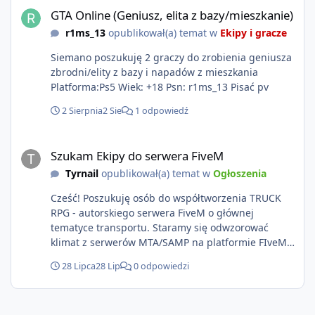
GTA Online (Geniusz, elita z bazy/mieszkanie)
r1ms_13
opublikował(a) temat w
Ekipy i gracze
Siemano poszukuję 2 graczy do zrobienia geniusza
zbrodni/elity z bazy i napadów z mieszkania
Platforma:Ps5 Wiek: +18 Psn: r1ms_13 Pisać pv
2 Sierpnia
2 Sie
1 odpowiedź
Szukam Ekipy do serwera FiveM
Szukam Ekipy do serwera FiveM
Tyrnail
opublikował(a) temat w
Ogłoszenia
Cześć! Poszukuję osób do współtworzenia TRUCK
RPG - autorskiego serwera FiveM o głównej
tematyce transportu. Staramy się odwzorować
klimat z serwerów MTA/SAMP na platformie FIveM.
Oczywiście nie zabraknie kontentu dla graczy
28 Lipca
28 Lip
0 odpowiedzi
którzy chcą robić coś innego niż jeździć ciężarówką.
Projekt tworzony jest od podstaw z naciskiem na
jakość wykonania, bezpieczeństwo, optymalizację