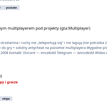
r
youtube
 pod projekty (gta:Multiplayer)
ym multiplayerem pod projekty (gta:Multiplayer)
trzelanina i ruchy nie „teleportują się” i nie lagują (nie potrzeba 
ie do gry + solidny antycheat na poziomie multiplayera Wygodne pi
liwość napisania własnego modułu) Cena: 200$ Kontakt: Discord — vincekidd Telegram — xv
e)
py i gracze
ekipa