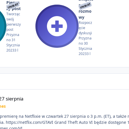
Pierws
UNIKAT
UNIKAT
r
zy post
rozmo
Tworząc
wy
swój
Rozpocz
pierwszy
ęcie
post
dyskusji
Przyzna
Przyzna
no
31
no
30
Stycznia
Stycznia
2023
3 l
2023
3 l
27 sierpnia
mes
premierę na Netflixie w czwartek 27 sierpnia o 3 p.m. (ET), a takż
nia. https://netflix.com/GTAVI Grand Theft Auto VI będzie dostępne
ames.com/VI.