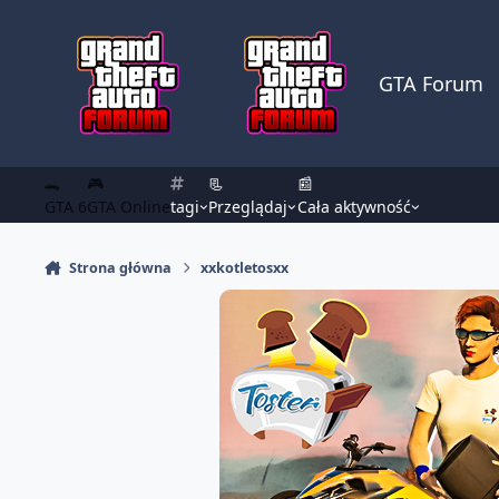
Skocz do zawartości
GTA Forum
🐊
🎮
📃
📰
GTA 6
GTA Online
tagi
Przeglądaj
Cała aktywność
Strona główna
xxkotletosxx