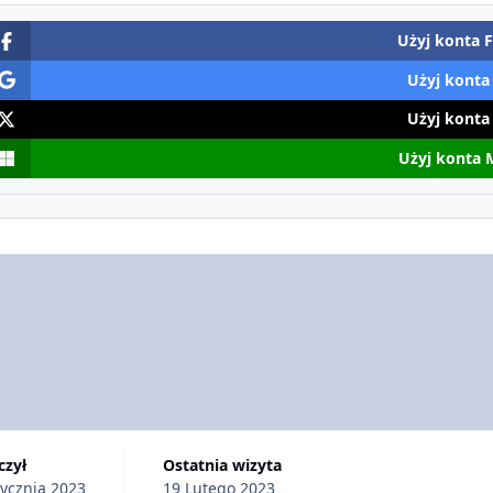
Użyj konta 
Użyj konta
Użyj konta
Użyj konta 
ączył
Ostatnia wizyta
tycznia 2023
19 Lutego 2023