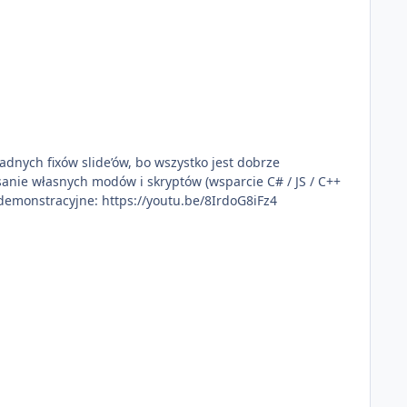
żadnych fixów slide’ów, bo wszystko jest dobrze
sanie własnych modów i skryptów (wsparcie C# / JS / C++
incekidd Wideo demonstracyjne: https://youtu.be/8IrdoG8iFz4