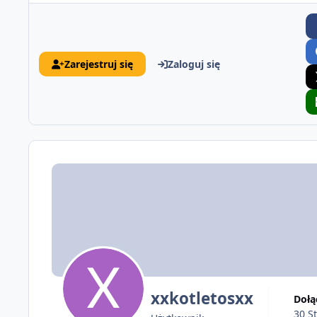
Zarejestruj się
Zaloguj się
xxkotletosxx
Doł
30 S