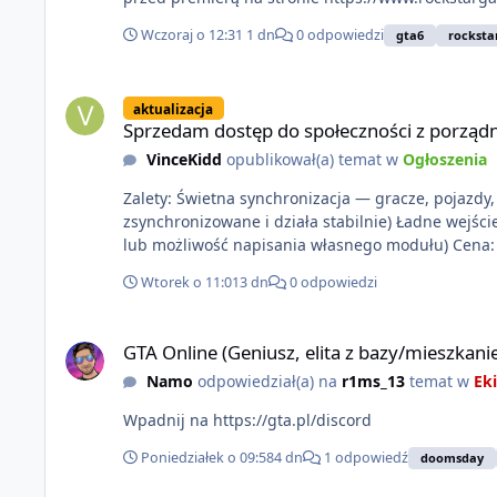
Wczoraj o 12:31
1 dn
0 odpowiedzi
gta6
rocksta
Sprzedam dostęp do społeczności z porządnym multiplayerem
aktualizacja
Sprzedam dostęp do społeczności z porządn
VinceKidd
opublikował(a) temat w
Ogłoszenia
Zalety: Świetna synchronizacja — gracze, pojazdy, s
zsynchronizowane i działa stabilnie) Ładne wejśc
lub moż
Wtorek o 11:01
3 dn
0 odpowiedzi
GTA Online (Geniusz, elita z bazy/mieszkanie)
GTA Online (Geniusz, elita z bazy/mieszkani
Namo
odpowiedział(a) na
r1ms_13
temat w
Eki
Wpadnij na https://gta.pl/discord
Poniedziałek o 09:58
4 dn
1 odpowiedź
doomsday