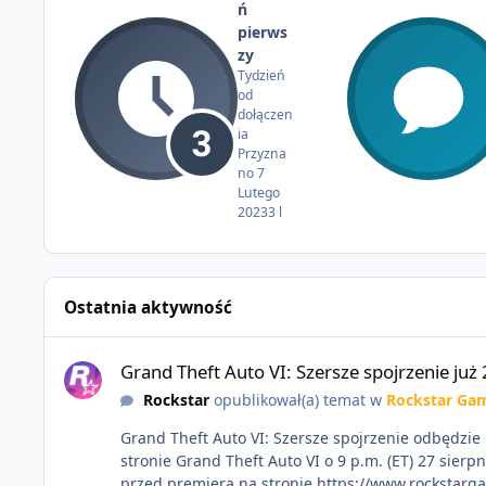
ń
pierws
zy
Tydzień
od
dołączen
ia
Przyzna
no
7
Lutego
2023
3 l
Ostatnia aktywność
Grand Theft Auto VI: Szersze spojrzenie już 27 sierpnia
Grand Theft Auto VI: Szersze spojrzenie już 
Rockstar
opublikował(a) temat w
Rockstar Ga
Grand Theft Auto VI: Szersze spojrzenie odbędzie 
stronie Grand Theft Auto VI o 9 p.m. (ET) 27 sierp
przed premierą na stronie https://www.rockstarg