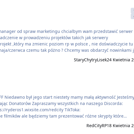
er od spraw marketingu chcialbym wam przedstawić serwer :jest
iadczenie w prowadzeniu projektów takich jak serwery
ekt ,który ma zmienic poziom rp w polsce , nie doświadczycie tu
om maja/czerwca czemu tak póżno ? Chcemy was obdarzyć nowinkami 
ylko i wylacznie dzieki mnie szefito (Przez to taki odlegly czas). D
StaryChytryLisek
24 Kwietnia 
2 dla osób ktorzy…
kich na naszego Discorda:
e filmików ale będziemy tam prezentować różne skrypty które
RedCityRP
18 Kwietnia 