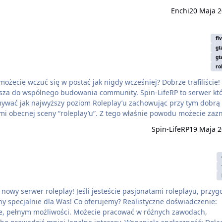
 rozgrywki. 💊 Nasza administracja posiada wiedzę
Enchi
20 Maja 
l…
fi
gt
gt
ro
ożecie wczuć się w postać jak nigdy wcześniej? Dobrze trafiliście!
asza do wspólnego budowania community. Spin-LifeRP to serwer kt
mywać jak najwyższy poziom Roleplay’u zachowując przy tym dobrą
i obecnej sceny “roleplay’u”. Z tego właśnie powodu możecie zaz
e, kadrę wyszkolonych policjantów, wiele ciekawych osobistości i 
Spin-LifeRP
19 Maja 
y! ,,Nie od …
ony specjalnie dla Was! Co oferujemy? Realistyczne doświadczenie:
cie, pełnym możliwości. Możecie pracować w różnych zawodach,