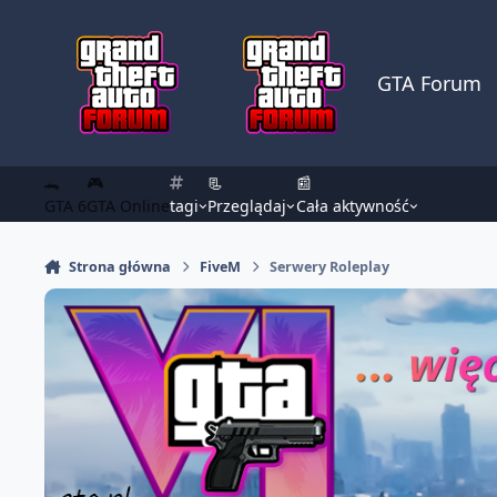
Skocz do zawartości
GTA Forum
🐊
🎮
📃
📰
GTA 6
GTA Online
tagi
Przeglądaj
Cała aktywność
Strona główna
FiveM
Serwery Roleplay