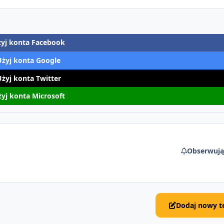
yj konta Facebook
Użyj konta Google
Użyj konta Twitter
yj konta Microsoft
Obserwują
Dodaj nowy t