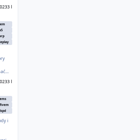
2023
3 l
vem
a5
arp
leplay
óry
nać
wiele
2023
3 l
ems
fivem
lspd