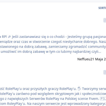
SORT
rupą pasjonatów,
pieniądze oraz czas w stworzenie czegoś niesłychanie dobrego. Na
nastawionego na dobrą zabawę, zamierzamy zgromadzić community
umożliwić im dobrą zabawę w tym co lubimy najbardziej czyli
Neffueu
21 Maja 
 ht…
y'u oraz przyszłych graczy RolePlay'u. 🖐️ Tworzymy serwer,
RolePlay'u zarówno pod względem skryptowym jak i społecznościo
go z największych Serwerów RolePlay na Polskiej scenie Fivem. 🇵
ziom RoleyPlay'u. Na naszym serwerze jest wprowadzony kategory