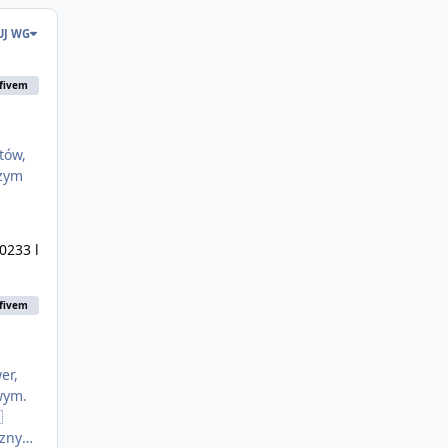
UJ WG
fivem
szym
2023
3 l
fivem
wym.

czny