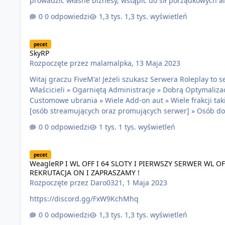
prowadzić własne biznesy, wstąpić do sił porządkowych al
do naszej społeczności graczy, którzy są gotowi na współp
0 odpowiedzi
1,3 tys. wyświetleń
którymi będziecie mogli tworzyć niezapomniane wspomni
SkyRP
pecet
SkyRP
Rozpoczęte przez
malamalpka
,
13 Maja 2023
Witaj graczu FiveM'a! Jeżeli szukasz Serwera Roleplay to 
Właścicieli » Ogarniętą Administracje » Dobrą Optymaliz
Customowe ubrania » Wiele Add-on aut » Wiele frakcji taki
[osób streamujących oraz promujących serwer] » Osób do 
SERWERZE------ » Whitelist: OFF » Ekonomia: Medium » Ma
0 odpowiedzi
1 tys. wyświetleń
https://discord.gg/BcucSB6bfa zapraszam lub zg…
WeagleRP I WL OFF I 64 SLOTY I PIERWSZY SERWER WL OF
pecet
WeagleRP I WL OFF I 64 SLOTY I PIERWSZY SERWER WL 
REKRUTACJA ON I ZAPRASZAMY !
Rozpoczęte przez
Daro0321
,
1 Maja 2023
https://discord.gg/FxW9KchMhq
0 odpowiedzi
1,3 tys. wyświetleń