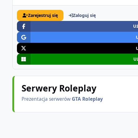
Zarejestruj się
Zaloguj się
Uż
Uż
Serwery Roleplay
Prezentacja serwerów
GTA Roleplay