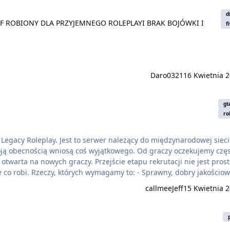
F ROBIONY DLA PRZYJEMNEGO ROLEPLAYI BRAK BOJÓWKI I REKRUTAC
d
OFF ROBIONY DLA PRZYJEMNEGO ROLEPLAYI BRAK BOJÓWKI I
f
Daro0321
16 Kwietnia 
gt
ro
 Legacy Roleplay. Jest to serwer należący do międzynarodowej sieci
woją obecnością wniosą coś wyjątkowego. Od graczy oczekujemy czę
y, których wymagamy to: - Sprawny, dobry jakościowo
callmeeJeff
15 Kwietnia 