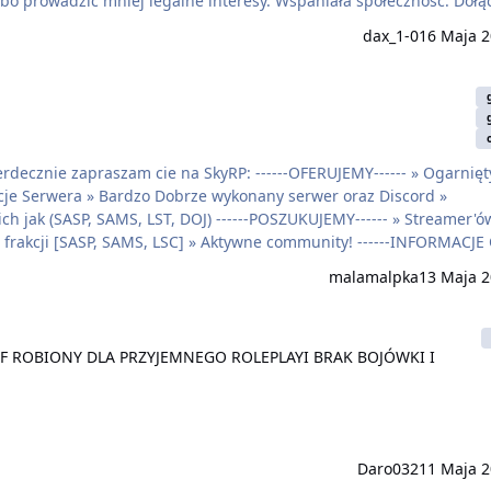
bo prowadzić mniej legalne interesy. Wspaniała społeczność: Dołą
racę, przygodę i dobrą zabawę. Znajdziecie tu nowych przyjaciół, z
dax_1-0
16 Maja 
enia. Ciekaw…
serdecznie zapraszam cie na SkyRP: ------OFERUJEMY------ » Ogarnię
acje Serwera » Bardzo Dobrze wykonany serwer oraz Discord »
ch jak (SASP, SAMS, LST, DOJ) ------POSZUKUJEMY------ » Streamer'ó
frakcji [SASP, SAMS, LSC] » Aktywne community! ------INFORMACJE
pa: Los Santos » W mieście stawiamy na Roleplay jak i na super za
malamalpka
13 Maja 
F ROBIONY DLA PRZYJEMNEGO ROLEPLAYI BRAK BOJÓWKI I REKRUTAC
OFF ROBIONY DLA PRZYJEMNEGO ROLEPLAYI BRAK BOJÓWKI I
Daro0321
1 Maja 