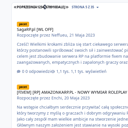
POPRZEDNIA
1
2
3
4
5
6
7
8
9
10
DALEJ
STRONA 5 Z 35
SagaRP.pl [WL OFF]
pecet
SagaRP.pl [WL OFF]
Rozpoczęte przez
Neffueu
,
21 Maja 2023
Cześć! Wielkimi krokami zbliża się start ciekawego serwera RP! 🎉 Jeśli zastanawiasz się o co chodzi - Jesteśmy g
którzy postanowili spróbować swoich sił i zainwestować 
celem jest zbudowanie serwera RP na platformie fivem 
zaangażowanych, empatycznych i zapalonych graczy oraz 
roleplayu! Przekonałem cię? Jeśli chcesz dowiedzieć się więcej o projekcie, dołączyć do naszej wspaniałej społeczności lub pomóc
0 odpowiedzi
1,1 tys. wyświetleń
w jej tworzeniu to koniecznie dołącz na naszego discorda
[FIVEM] [RP] AMAZONKARP.PL - NOWY WYMIAR ROLEPLAY
pecet
[FIVEM] [RP] AMAZONKARP.PL - NOWY WYMIAR ROLEPLAY
Rozpoczęte przez
Enchi
,
20 Maja 2023
Na wstępie chciałbym serdecznie przywitać całą społeczność RolePla
który tworzymy z myślą o graczach i dobrym odgrywaniu 
Jako cały zespół mam wielkie ambicje na stworzenie jedne
Głównym naszym założeniem jest stawianie na wysoki po