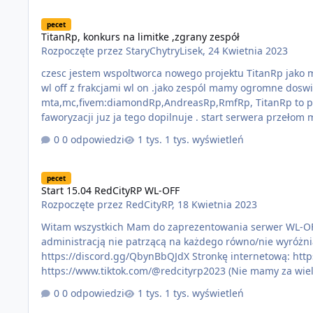
TitanRp, konkurs na limitke ,zgrany zespół
pecet
TitanRp, konkurs na limitke ,zgrany zespół
Rozpoczęte przez
StaryChytryLisek
,
24 Kwietnia 2023
czesc jestem wspoltworca nowego projektu TitanRp jako manag
wl off z frakcjami wl on .jako zespól mamy ogromne dosw
mta,mc,fivem:diamondRp,AndreasRp,RmfRp, TitanRp to proj
faworyzacji juz ja tego dopilnuje . start serwera przeł
nie ma na innych serwerach. Wszelakie nowosci / zmiany sa t
0 odpowiedzi
1 tys. wyświetleń
wraz z starym oglaszamy konkurs na limitowany pojazd X 
Start 15.04 RedCityRP WL-OFF
pecet
Start 15.04 RedCityRP WL-OFF
Rozpoczęte przez
RedCityRP
,
18 Kwietnia 2023
Witam wszystkich Mam do zaprezentowania serwer WL-OFF Niedawno był jego start niestety mamy małą aktywność Jesteśmy miłą
administracją nie patrzącą na każdego równo/nie wyróżniając Donatorów Zapraszamy wszyst
https://discord.gg/QbynBbQJdX Stronkę internetową: https://ryderos1.wixsite.com/redcity TikToka:
https://www.tiktok.com/@redcityrp2023 (Nie mamy za wiel
posiadamy) Lub bezpośrednio na serwer: RedCityRP IP: 5.252.101.182:30136 Zapraszamy gorąco i pomóżcie rozkręcić to bez was
0 odpowiedzi
1 tys. wyświetleń
nie będzie nas.