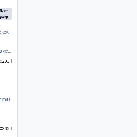
fivem
gtarp
jakich
zisaj
2023
3 l
2023
3 l