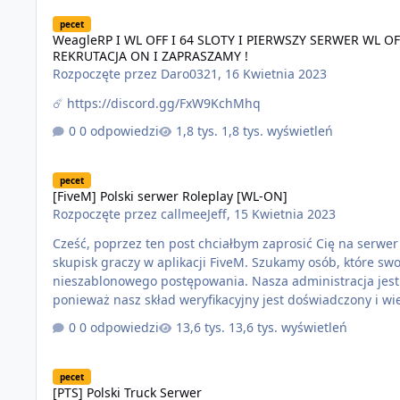
WeagleRP I WL OFF I 64 SLOTY I PIERWSZY SERWER WL OF
pecet
WeagleRP I WL OFF I 64 SLOTY I PIERWSZY SERWER WL 
REKRUTACJA ON I ZAPRASZAMY !
Rozpoczęte przez
Daro0321
,
16 Kwietnia 2023
☄️ https://discord.gg/FxW9KchMhq
0 odpowiedzi
1,8 tys. wyświetleń
[FiveM] Polski serwer Roleplay [WL-ON]
pecet
[FiveM] Polski serwer Roleplay [WL-ON]
Rozpoczęte przez
callmeeJeff
,
15 Kwietnia 2023
Cześć, poprzez ten post chciałbym zaprosić Cię na serwer
skupisk graczy w aplikacji FiveM. Szukamy osób, które s
nieszablonowego postępowania. Nasza administracja jest otwarta na nowych graczy. Przejście etapu rekrutacji nie jest proste,
ponieważ nasz skład weryfikacyjny jest doświadczony i wie co robi. Rzecz
mikrofon - Podstawowa wiedza na temat Roleplay'u - Znajomość regulaminu serwera - Nieużywanie trashtalk'u podczas
0 odpowiedzi
13,6 tys. wyświetleń
odgrywania postaci Aby zachęcić Cię do gry …
[PTS] Polski Truck Serwer
pecet
[PTS] Polski Truck Serwer