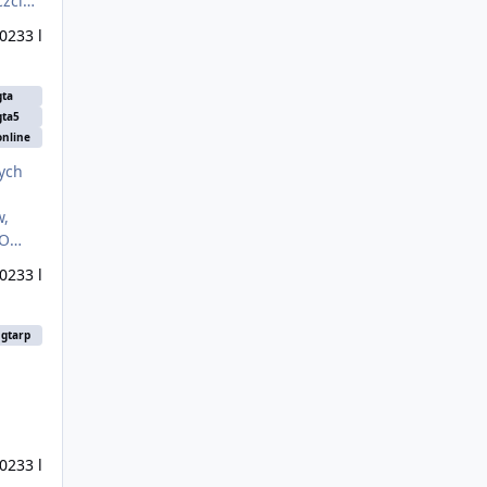
czcie
2023
3 l
gta
gta5
online
tych
w,
 O
bawę!
2023
3 l
JA ON I ZAPRASZAMY !
gtarp
2023
3 l