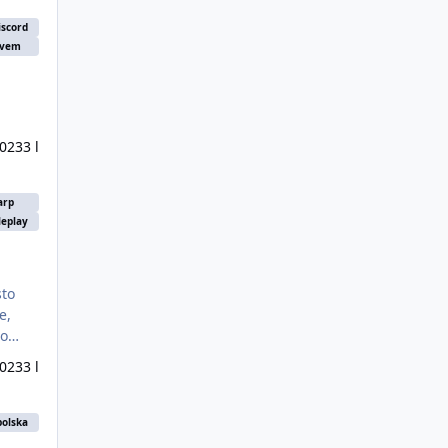
JA ON I ZAPRASZAMY !
iscord
ivem
2023
3 l
arp
leplay
sto
2023
3 l
polska