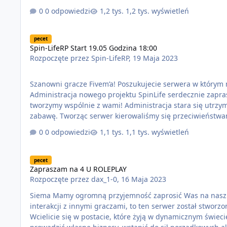
zakaz bojówki. Naszego projektu nie stawiamy na własny zarobek lecz na jakość
0 odpowiedzi
1,2 tys. wyświetleń
oraz umiejętności pozwalające na prawidłowe i sprawied
Spin-LifeRP Start 19.05 Godzina 18:00
pecet
Spin-LifeRP Start 19.05 Godzina 18:00
Rozpoczęte przez
Spin-LifeRP
,
19 Maja 2023
Szanowni gracze Fivem’a! Poszukujecie serwera w którym m
Administracja nowego projektu SpinLife serdecznie zapr
tworzymy wspólnie z wami! Administracja stara się utrzy
zabawę. Tworząc serwer kierowaliśmy się przeciwieństwam
prawdziwego klimatu Los Santos. Spotkacie tu gangi uliczn
0 odpowiedzi
1,1 tys. wyświetleń
więcej. Wejdź do nas i wprowadźmy wyższy poziom rolepla
Zapraszam na 4 U ROLEPLAY
pecet
Zapraszam na 4 U ROLEPLAY
Rozpoczęte przez
dax_1-0
,
16 Maja 2023
Siema Mamy ogromną przyjemność zaprosić Was na nasz nowy serwer roleplay! Jeśli jesteście pasjonatami roleplayu, przygody i
interakcji z innymi graczami, to ten serwer został stworz
Wcielicie się w postacie, które żyją w dynamicznym świe