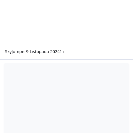
SkyJumper
9 Listopada 2024
1 r
Szukamy Osób Do Administracji Oraz Developerów!!!