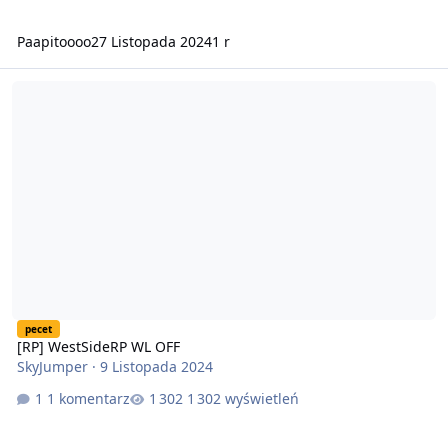
Paapitoooo
27 Listopada 2024
1 r
[RP] WestSideRP WL OFF
pecet
[RP] WestSideRP WL OFF
SkyJumper
·
9 Listopada 2024
1 komentarz
1 302 wyświetleń