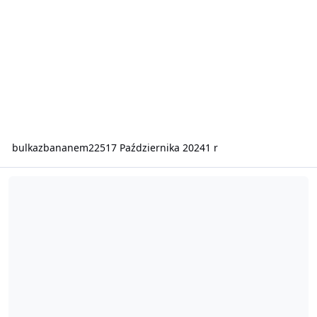
bulkazbananem225
17 Października 2024
1 r
AmethystRP - nowy polski serwer RolePlay - dużo możliwości rozwo