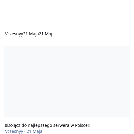
Vczesnyy
21 Maja
21 Maj
‼️Dołącz do najlepszego serwera w Polsce‼️
‼️Dołącz do najlepszego serwera w Polsce‼️
Vczesnyy
·
21 Maja