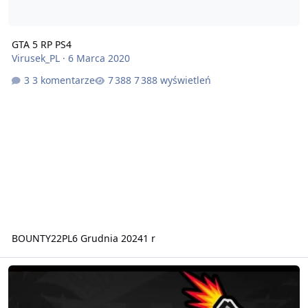
GTA 5 RP PS4
Virusek_PL
·
6 Marca 2020
3 komentarze
7 388 wyświetleń
BOUNTY22PL
6 Grudnia 2024
1 r
KlamkaGG WL-OFF