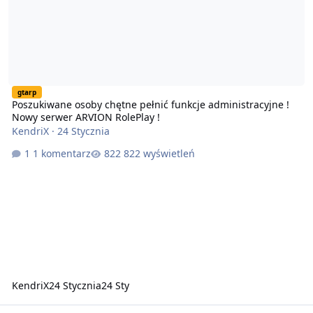
gtarp
Poszukiwane osoby chętne pełnić funkcje administracyjne !
Nowy serwer ARVION RolePlay !
KendriX
·
24 Stycznia
1 komentarz
822 wyświetleń
KendriX
24 Stycznia
24 Sty
ARVION RolePlay