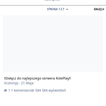
STRONA 1 Z 7
DALEJ
‼️Dołącz do najlepszego serwera RolePlay‼️
‼️Dołącz do najlepszego serwera RolePlay‼️
Vczesnyy
·
21 Maja
1 komentarz
584 wyświetleń