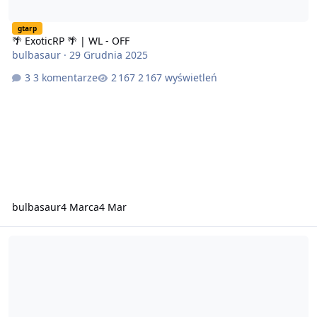
gtarp
🌴 ExoticRP 🌴 | WL - OFF
bulbasaur
·
29 Grudnia 2025
3 komentarze
2 167 wyświetleń
bulbasaur
4 Marca
4 Mar
Poszukiwane osoby chętne pełnić funkcje administracyjne ! Nowy 