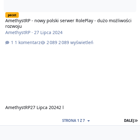
pecet
AmethystRP - nowy polski serwer RolePlay - dużo możliwości
rozwoju
AmethystRP
·
27 Lipca 2024
1 komentarz
2 089 wyświetleń
AmethystRP
27 Lipca 2024
2 l
STRONA 1 Z 7
DALEJ