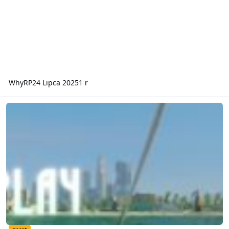
WhyRP
24 Lipca 2025
1 r
AxCityRoleplay Start już w marcu!