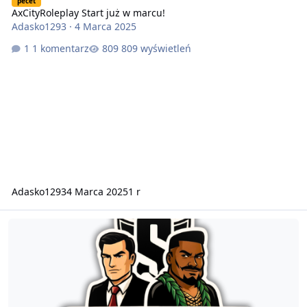
pecet
AxCityRoleplay Start już w marcu!
Adasko1293
·
4 Marca 2025
1 komentarz
809 wyświetleń
Adasko1293
4 Marca 2025
1 r
SindyCate.pl - WL-OFF