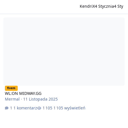
KendriX
4 Stycznia
4 Sty
WL:ON MIDWAY.GG
fivem
WL:ON MIDWAY.GG
Mermal
·
11 Listopada 2025
1 komentarz
1 105 wyświetleń