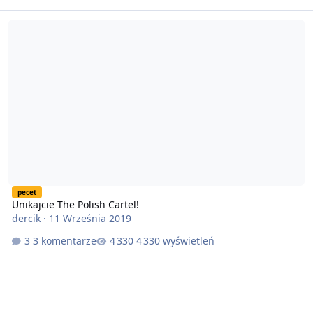
Unikajcie The Polish Cartel!
pecet
Unikajcie The Polish Cartel!
dercik
·
11 Września 2019
3 komentarze
4 330 wyświetleń