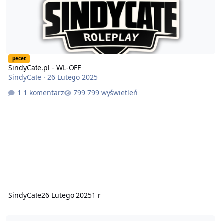
pecet
SindyCate.pl - WL-OFF
SindyCate
·
26 Lutego 2025
1 komentarz
799 wyświetleń
SindyCate
26 Lutego 2025
1 r
Friendly Players Group