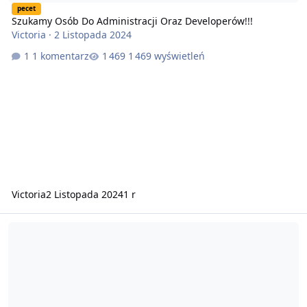
pecet
Szukamy Osób Do Administracji Oraz Developerów!!!
Victoria
·
2 Listopada 2024
1 komentarz
1 469 wyświetleń
Victoria
2 Listopada 2024
1 r
V-SANTOS.NET (SAMP RP PL)