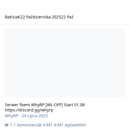
BaKsiaK
22 Października 2025
22 Paź
Serwer fivem WhyRP [WL-OFF] Start 01.08 https://discord.gg/whyrp
Serwer fivem WhyRP [WL-OFF] Start 01.08
https://discord.gg/whyrp
WhyRP
·
24 Lipca 2025
1 komentarz
9 941 wyświetleń