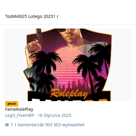
TooMi69
25 Lutego 2025
1 r
FameRolePlay
pecet
FameRolePlay
Legit_FivemRP
·
16 Stycznia 2025
1 komentarz
903 wyświetleń