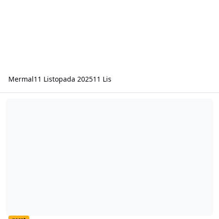
Mermal
11 Listopada 2025
11 Lis
Najlepszy polski serwer RP na fivem?