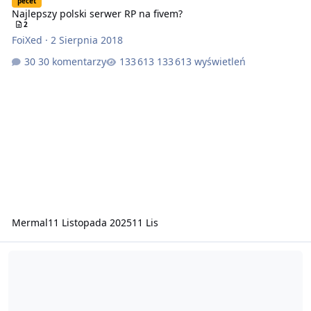
pecet
Najlepszy polski serwer RP na fivem?
2
FoiXed
·
2 Sierpnia 2018
30 komentarzy
133 613 wyświetleń
Mermal
11 Listopada 2025
11 Lis
[RP] 🇵🇱 RODEGG RolePlay [WLOFF] — Nowa era polskiego RP! Dołąc