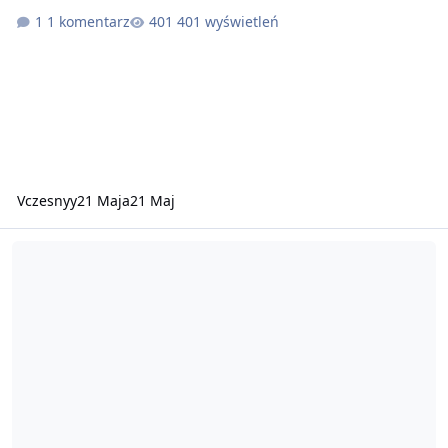
1 komentarz
401 wyświetleń
Vczesnyy
21 Maja
21 Maj
🌴 ExoticRP 🌴 | WL - OFF