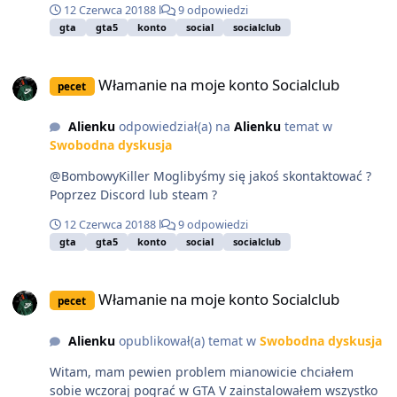
12 Czerwca 2018
8 l
9 odpowiedzi
gta
gta5
konto
social
socialclub
Włamanie na moje konto Socialclub
Włamanie na moje konto Socialclub
pecet
Alienku
odpowiedział(a) na
Alienku
temat w
Swobodna dyskusja
@BombowyKiller Moglibyśmy się jakoś skontaktować ?
Poprzez Discord lub steam ?
12 Czerwca 2018
8 l
9 odpowiedzi
gta
gta5
konto
social
socialclub
Włamanie na moje konto Socialclub
Włamanie na moje konto Socialclub
pecet
Alienku
opublikował(a) temat w
Swobodna dyskusja
Witam, mam pewien problem mianowicie chciałem
sobie wczoraj pograć w GTA V zainstalowałem wszystko