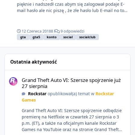
pięknie i nadszedł czas abym się zalogował podaje E-
mail hasło ale nic piszę , że złe hasło lub E-mail no to
naciskam zmień hasło wpisuje E-mail nic mi nie
przychodziło lecz w kwietniu ktoś chyba mi się włamał i
zmienił E-mail. Z mojego obecnego E-maila czyli
12 Czerwca 2018
8 l
9 odpowiedzi
Alien.Debesciak@o2.pl
na jakiś
engin2855@gmail.com
.
gta
gta5
konto
social
socialclub
Oczywiście nic o tym nie wiedziałem i E-mail został
zmieniony bez mojej zgody oraz wiedzy. Pisałem już
cztery razy do Suportu i nadal nic. Również chciałem się
skontaktować bezpośrednio lecz Social Club nie ma
Ostatnia aktywność
takiej możliwości no bo nie ukrywajmy to w końcu Social
Grand Theft Auto VI: Szersze spojrzenie już 27 sierpnia
Club... A gdy dostaję odpowiedz to przez jakiegoś bota
Grand Theft Auto VI: Szersze spojrzenie już
który tylko odpisuję , że to może być zły Launcher lub
27 sierpnia
Direct .... Mam nadzieje, że pomożecie lub coś
doradzicie bo szkoda mi 170 zł jak i mojego konta na
Rockstar
opublikował(a) temat w
Rockstar
którym trochę grałem Mój nick na tym koncie to był :
Games
Alienku A mój E-mail który obsługiwał te konto to :
Grand Theft Auto VI: Szersze spojrzenie odbędzie
Alien.Potworek@o2.pl
Poniżej daję zdjęcie żebyście
premierę na Netflixie w czwartek 27 sierpnia o 3
dokładnie zobaczyli co i jak.
p.m. (ET), a także na oficjalnym kanale Rockstar
Games na YouTubie oraz na stronie Grand Theft