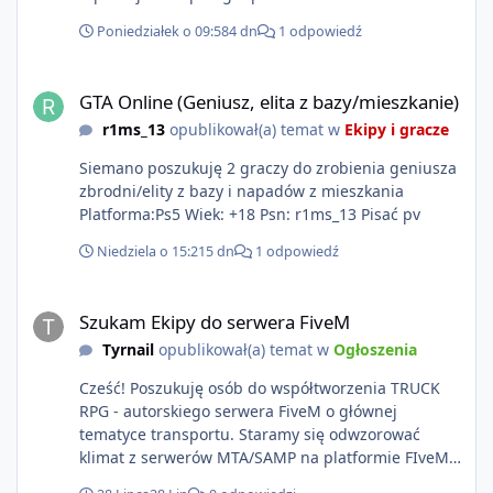
Poniedziałek o 09:58
4 dn
1 odpowiedź
GTA Online (Geniusz, elita z bazy/mieszkanie)
GTA Online (Geniusz, elita z bazy/mieszkanie)
r1ms_13
opublikował(a) temat w
Ekipy i gracze
Siemano poszukuję 2 graczy do zrobienia geniusza
zbrodni/elity z bazy i napadów z mieszkania
Platforma:Ps5 Wiek: +18 Psn: r1ms_13 Pisać pv
Niedziela o 15:21
5 dn
1 odpowiedź
Szukam Ekipy do serwera FiveM
Szukam Ekipy do serwera FiveM
Tyrnail
opublikował(a) temat w
Ogłoszenia
Cześć! Poszukuję osób do współtworzenia TRUCK
RPG - autorskiego serwera FiveM o głównej
tematyce transportu. Staramy się odwzorować
klimat z serwerów MTA/SAMP na platformie FIveM.
Oczywiście nie zabraknie kontentu dla graczy