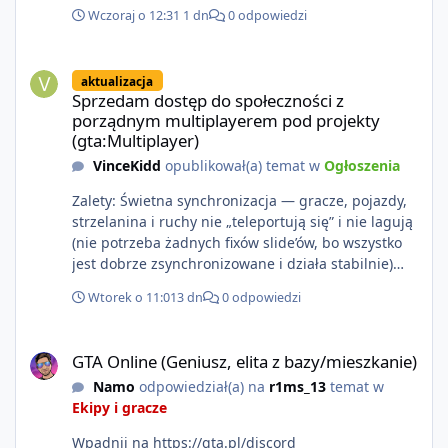
Auto VI o 9 p.m. (ET) 27 sierpnia.
Wczoraj o 12:31
1 dn
0 odpowiedzi
https://netflix.com/GTAVI Grand Theft Auto VI
będzie dostępne 19 listopada na PlayStation 5 oraz
Sprzedam dostęp do społeczności z porządnym multiplayerem pod
Xbox Series X|S. Zamów przed premierą na stronie
aktualizacja
https://www.rockstargames.com/VI.
Sprzedam dostęp do społeczności z
porządnym multiplayerem pod projekty
(gta:Multiplayer)
VinceKidd
opublikował(a) temat w
Ogłoszenia
Zalety: Świetna synchronizacja — gracze, pojazdy,
strzelanina i ruchy nie „teleportują się” i nie lagują
(nie potrzeba żadnych fixów slide’ów, bo wszystko
jest dobrze zsynchronizowane i działa stabilnie)
Ładne wejście do gry + solidny antycheat na
Wtorek o 11:01
3 dn
0 odpowiedzi
poziomie multiplayera Wygodne pisanie własnych
modów i skryptów (wsparcie C# / JS / C++ lub
GTA Online (Geniusz, elita z bazy/mieszkanie)
możliwość napisania własnego modułu) Cena: 200$
GTA Online (Geniusz, elita z bazy/mieszkanie)
Kontakt: Discord — vincekidd Telegram —
Namo
odpowiedział(a) na
r1ms_13
temat w
xvincekidd Wideo demonstracyjne:
Ekipy i gracze
https://youtu.be/8IrdoG8iFz4
Wpadnij na https://gta.pl/discord