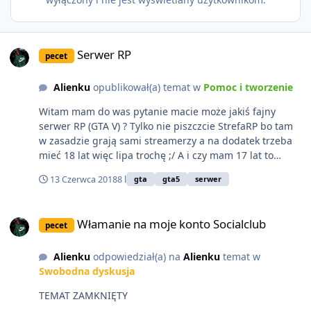
Serwer RP
Serwer RP
pecet
Alienku
opublikował(a) temat w
Pomoc i tworzenie
Witam mam do was pytanie macie może jakiś fajny
serwer RP (GTA V) ? Tylko nie piszczcie StrefaRP bo tam
w zasadzie grają sami streamerzy a na dodatek trzeba
mieć 18 lat więc lipa trochę ;/ A i czy mam 17 lat to
mógłbym się dostać na StrefaRP ? bo już pisałem i się
13 Czerwca 2018
8 l
gta
gta5
serwer
pytałem ale brak odpowiedzi ;/ Z góry dzięki za pomoc !
Włamanie na moje konto Socialclub
Włamanie na moje konto Socialclub
pecet
Alienku
odpowiedział(a) na
Alienku
temat w
Swobodna dyskusja
TEMAT ZAMKNIĘTY