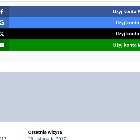
Użyj konta 
Użyj konta
Użyj konta
Użyj konta 
Ostatnia wizyta
017
26 Listopada 2017