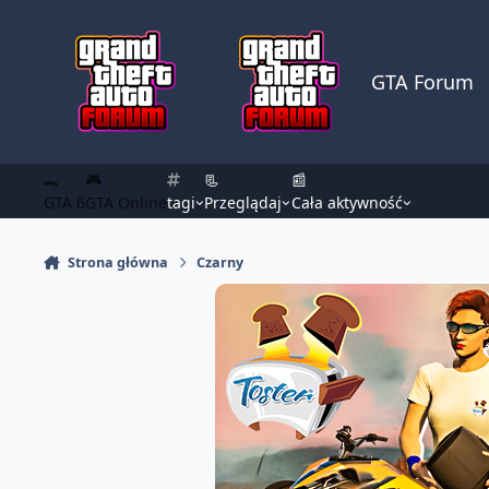
Skocz do zawartości
GTA Forum
🐊
🎮
📃
📰
GTA 6
GTA Online
tagi
Przeglądaj
Cała aktywność
Strona główna
Czarny