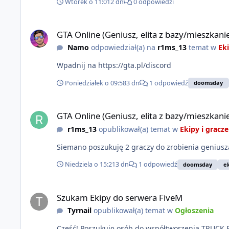
Wtorek o 11:01
2 dn
0 odpowiedzi
GTA Online (Geniusz, elita z bazy/mieszkanie)
GTA Online (Geniusz, elita z bazy/mieszkani
Namo
odpowiedział(a) na
r1ms_13
temat w
Eki
Wpadnij na https://gta.pl/discord
Poniedziałek o 09:58
3 dn
1 odpowiedź
doomsday
GTA Online (Geniusz, elita z bazy/mieszkanie)
GTA Online (Geniusz, elita z bazy/mieszkani
r1ms_13
opublikował(a) temat w
Ekipy i gracze
Siemano poszukuję 2 graczy do zrobienia geniusza
Niedziela o 15:21
3 dn
1 odpowiedź
doomsday
e
Szukam Ekipy do serwera FiveM
Szukam Ekipy do serwera FiveM
Tyrnail
opublikował(a) temat w
Ogłoszenia
Cześć! Poszukuję osób do współtworzenia TRUCK RPG - autorskiego serwera FiveM o głównej tematyce transportu. Staramy się odwzorować klimat z serwerów MTA/SAMP na