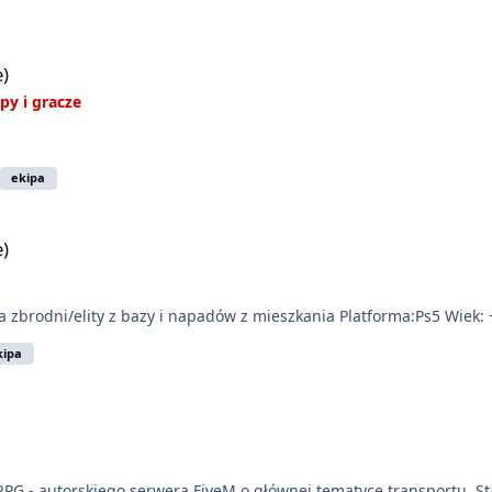
e)
py i gracze
ekipa
e)
 zbrodni/elity z bazy i napadów z mieszkania Platforma:Ps5 Wiek: 
kipa