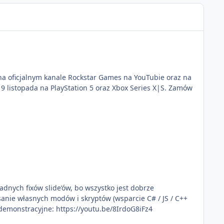
e na oficjalnym kanale Rockstar Games na YouTubie oraz na
żadnych fixów slide’ów, bo wszystko jest dobrze
sanie własnych modów i skryptów (wsparcie C# / JS / C++
incekidd Wideo demonstracyjne: https://youtu.be/8IrdoG8iFz4