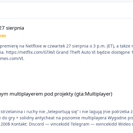
27 sierpnia
mes
premierę na Netflixie w czwartek 27 sierpnia o 3 p.m. (ET), a takż
X|S. Zamów
ames.com/VI.
 pod projekty (gta:Multiplayer)
ym multiplayerem pod projekty (gta:Multiplayer)
trzelanina i ruchy nie „teleportują się” i nie lagują (nie potrzeba 
ie do gry + solidny antycheat na poziomie multiplayera Wygodne pi
liwość napisania własnego modułu) Cena: 200$ Kontakt: Discord — vincekidd Telegram — xv