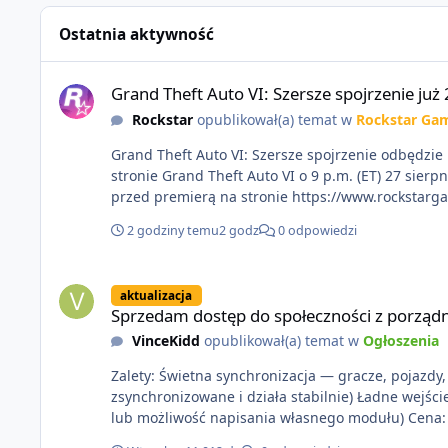
Ostatnia aktywność
Grand Theft Auto VI: Szersze spojrzenie już 27 sierpnia
Grand Theft Auto VI: Szersze spojrzenie już 
Rockstar
opublikował(a) temat w
Rockstar Ga
Grand Theft Auto VI: Szersze spojrzenie odbędzie 
stronie Grand Theft Auto VI o 9 p.m. (ET) 27 sierpnia. https://netflix.com/GTAVI Grand Theft Auto VI będzie dostępne 19 listopada na PlayStation 5 oraz Xbox Series 
przed premierą na stronie https://www.rockstarg
2 godziny temu
2 godz
0 odpowiedzi
Sprzedam dostęp do społeczności z porządnym multiplayerem
aktualizacja
Sprzedam dostęp do społeczności z porządn
VinceKidd
opublikował(a) temat w
Ogłoszenia
Zalety: Świetna synchronizacja — gracze, pojazdy, s
zsynchronizowane i działa stabilnie) Ładne wejśc
lub moż