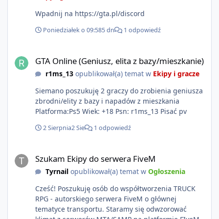
Wpadnij na https://gta.pl/discord
Poniedziałek o 09:58
5 dn
1 odpowiedź
GTA Online (Geniusz, elita z bazy/mieszkanie)
GTA Online (Geniusz, elita z bazy/mieszkanie)
r1ms_13
opublikował(a) temat w
Ekipy i gracze
Siemano poszukuję 2 graczy do zrobienia geniusza
zbrodni/elity z bazy i napadów z mieszkania
Platforma:Ps5 Wiek: +18 Psn: r1ms_13 Pisać pv
2 Sierpnia
2 Sie
1 odpowiedź
Szukam Ekipy do serwera FiveM
Szukam Ekipy do serwera FiveM
Tyrnail
opublikował(a) temat w
Ogłoszenia
Cześć! Poszukuję osób do współtworzenia TRUCK
RPG - autorskiego serwera FiveM o głównej
tematyce transportu. Staramy się odwzorować