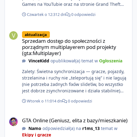
Games na YouTubie oraz na stronie Grand Theft
Auto VI o 9 p.m. (ET) 27 sierpnia.
Czwartek o 12:31
2 dn
0 odpowiedzi
https://netflix.com/GTAVI Grand Theft Auto VI
będzie dostępne 19 listopada na PlayStation 5 oraz
Sprzedam dostęp do społeczności z porządnym multiplayerem pod
Xbox Series X|S. Zamów przed premierą na stronie
aktualizacja
https://www.rockstargames.com/VI.
Sprzedam dostęp do społeczności z
porządnym multiplayerem pod projekty
(gta:Multiplayer)
VinceKidd
opublikował(a) temat w
Ogłoszenia
Zalety: Świetna synchronizacja — gracze, pojazdy,
strzelanina i ruchy nie „teleportują się” i nie lagują
(nie potrzeba żadnych fixów slide’ów, bo wszystko
jest dobrze zsynchronizowane i działa stabilnie)
Ładne wejście do gry + solidny antycheat na
Wtorek o 11:01
4 dn
0 odpowiedzi
poziomie multiplayera Wygodne pisanie własnych
modów i skryptów (wsparcie C# / JS / C++ lub
GTA Online (Geniusz, elita z bazy/mieszkanie)
możliwość napisania własnego modułu) Cena: 200$
GTA Online (Geniusz, elita z bazy/mieszkanie)
Kontakt: Discord — vincekidd Telegram —
Namo
odpowiedział(a) na
r1ms_13
temat w
xvincekidd Wideo demonstracyjne:
Ekipy i gracze
https://youtu.be/8IrdoG8iFz4