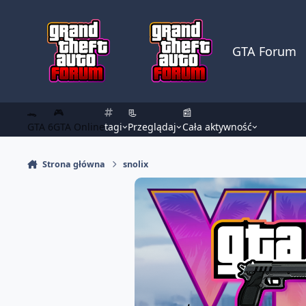
Skocz do zawartości
GTA Forum
🐊
🎮
📃
📰
GTA 6
GTA Online
tagi
Przeglądaj
Cała aktywność
Strona główna
snolix