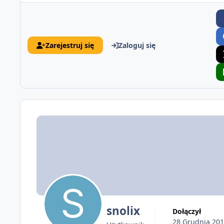
Zarejestruj się
Zaloguj się
snolix
Dołączył
28 Grudnia 20