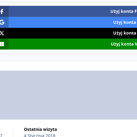
Użyj konta 
Użyj konta
Użyj konta
Użyj konta 
Ostatnia wizyta
17
4 Stycznia 2018