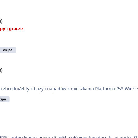
e)
py i gracze
ekipa
e)
 zbrodni/elity z bazy i napadów z mieszkania Platforma:Ps5 Wiek: 
kipa