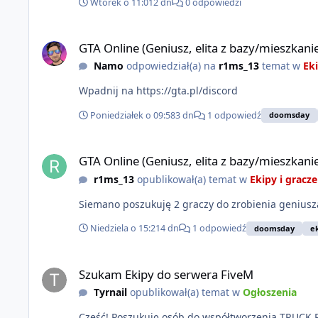
Wtorek o 11:01
2 dn
0 odpowiedzi
GTA Online (Geniusz, elita z bazy/mieszkanie)
GTA Online (Geniusz, elita z bazy/mieszkani
Namo
odpowiedział(a) na
r1ms_13
temat w
Eki
Wpadnij na https://gta.pl/discord
Poniedziałek o 09:58
3 dn
1 odpowiedź
doomsday
GTA Online (Geniusz, elita z bazy/mieszkanie)
GTA Online (Geniusz, elita z bazy/mieszkani
r1ms_13
opublikował(a) temat w
Ekipy i gracze
Siemano poszukuję 2 graczy do zrobienia geniusza
Niedziela o 15:21
4 dn
1 odpowiedź
doomsday
e
Szukam Ekipy do serwera FiveM
Szukam Ekipy do serwera FiveM
Tyrnail
opublikował(a) temat w
Ogłoszenia
Cześć! Poszukuję osób do współtworzenia TRUCK RPG - autorskiego serwera FiveM o głównej tematyce transportu. Staramy się odwzorować klimat z serwerów MTA/SAMP na