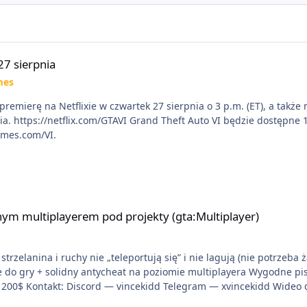
27 sierpnia
mes
premierę na Netflixie w czwartek 27 sierpnia o 3 p.m. (ET), a takż
X|S. Zamów
ames.com/VI.
 pod projekty (gta:Multiplayer)
ym multiplayerem pod projekty (gta:Multiplayer)
trzelanina i ruchy nie „teleportują się” i nie lagują (nie potrzeba 
ie do gry + solidny antycheat na poziomie multiplayera Wygodne pi
liwość napisania własnego modułu) Cena: 200$ Kontakt: Discord — vincekidd Telegram — xv