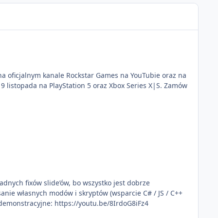
e na oficjalnym kanale Rockstar Games na YouTubie oraz na
żadnych fixów slide’ów, bo wszystko jest dobrze
sanie własnych modów i skryptów (wsparcie C# / JS / C++
incekidd Wideo demonstracyjne: https://youtu.be/8IrdoG8iFz4