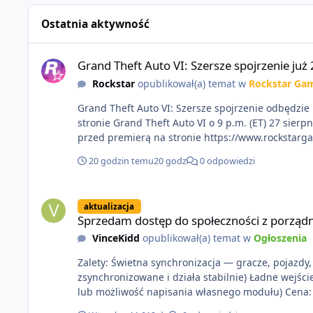
Ostatnia aktywność
Grand Theft Auto VI: Szersze spojrzenie już 27 sierpnia
Grand Theft Auto VI: Szersze spojrzenie już 
Rockstar
opublikował(a) temat w
Rockstar Ga
Grand Theft Auto VI: Szersze spojrzenie odbędzie 
stronie Grand Theft Auto VI o 9 p.m. (ET) 27 sierpnia. https://netflix.com/GTAVI Grand Theft Auto VI będzie dostępne 19 listopada na PlayStation 5 oraz Xbox Series 
przed premierą na stronie https://www.rockstarg
20 godzin temu
20 godz
0 odpowiedzi
Sprzedam dostęp do społeczności z porządnym multiplayerem
aktualizacja
Sprzedam dostęp do społeczności z porządn
VinceKidd
opublikował(a) temat w
Ogłoszenia
Zalety: Świetna synchronizacja — gracze, pojazdy, s
zsynchronizowane i działa stabilnie) Ładne wejśc
lub moż