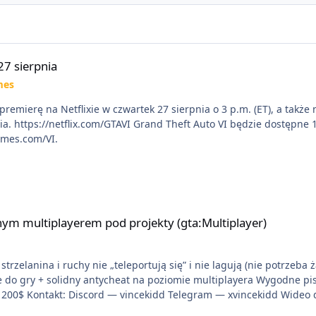
27 sierpnia
mes
premierę na Netflixie w czwartek 27 sierpnia o 3 p.m. (ET), a takż
X|S. Zamów
ames.com/VI.
 pod projekty (gta:Multiplayer)
ym multiplayerem pod projekty (gta:Multiplayer)
trzelanina i ruchy nie „teleportują się” i nie lagują (nie potrzeba 
ie do gry + solidny antycheat na poziomie multiplayera Wygodne pi
liwość napisania własnego modułu) Cena: 200$ Kontakt: Discord — vincekidd Telegram — xv