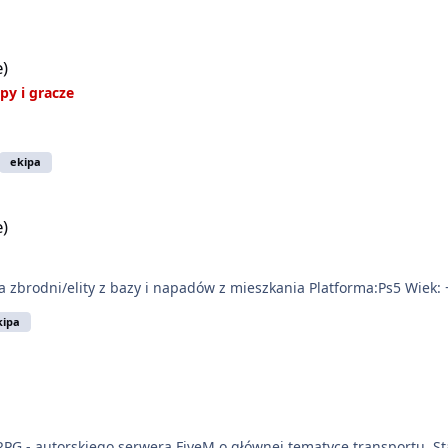
e)
py i gracze
ekipa
e)
 zbrodni/elity z bazy i napadów z mieszkania Platforma:Ps5 Wiek: 
kipa