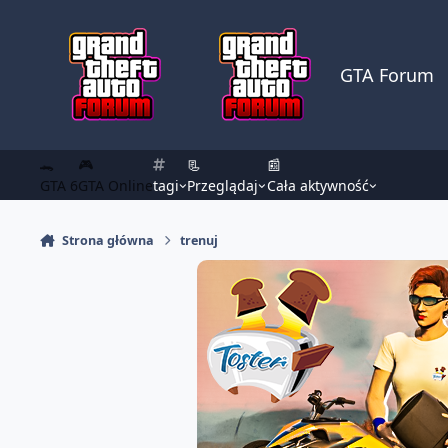
Skocz do zawartości
GTA Forum
🐊
🎮
📃
📰
GTA 6
GTA Online
tagi
Przeglądaj
Cała aktywność
Strona główna
trenuj