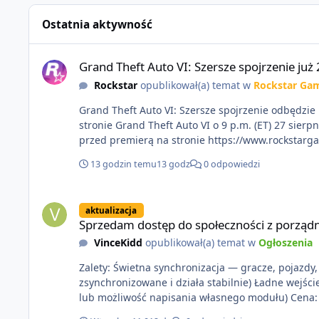
Ostatnia aktywność
Grand Theft Auto VI: Szersze spojrzenie już 27 sierpnia
Grand Theft Auto VI: Szersze spojrzenie już 
Rockstar
opublikował(a) temat w
Rockstar Ga
Grand Theft Auto VI: Szersze spojrzenie odbędzie 
stronie Grand Theft Auto VI o 9 p.m. (ET) 27 sierpnia. https://netflix.com/GTAVI Grand Theft Auto VI będzie dostępne 19 listopada na PlayStation 5 oraz Xbox Series 
przed premierą na stronie https://www.rockstarg
13 godzin temu
13 godz
0 odpowiedzi
Sprzedam dostęp do społeczności z porządnym multiplayerem
aktualizacja
Sprzedam dostęp do społeczności z porządn
VinceKidd
opublikował(a) temat w
Ogłoszenia
Zalety: Świetna synchronizacja — gracze, pojazdy, s
zsynchronizowane i działa stabilnie) Ładne wejśc
lub moż