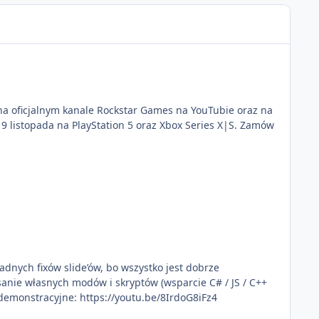
e na oficjalnym kanale Rockstar Games na YouTubie oraz na
żadnych fixów slide’ów, bo wszystko jest dobrze
sanie własnych modów i skryptów (wsparcie C# / JS / C++
incekidd Wideo demonstracyjne: https://youtu.be/8IrdoG8iFz4