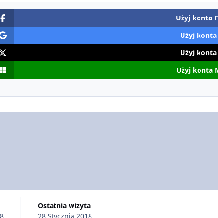
Użyj konta 
Użyj konta
Użyj konta
Użyj konta 
Ostatnia wizyta
18
28 Stycznia 2018