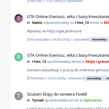
Wtorek o 11:01
2 dn
0 odpowiedzi
GTA Online (Geniusz, elita z bazy/mieszkanie)
GTA Online (Geniusz, elita z bazy/mieszkani
Namo
odpowiedział(a) na
r1ms_13
temat w
Eki
Wpadnij na https://gta.pl/discord
Poniedziałek o 09:58
3 dn
1 odpowiedź
doomsday
GTA Online (Geniusz, elita z bazy/mieszkanie)
GTA Online (Geniusz, elita z bazy/mieszkani
r1ms_13
opublikował(a) temat w
Ekipy i gracze
Siemano poszukuję 2 graczy do zrobienia geniusza
Niedziela o 15:21
4 dn
1 odpowiedź
doomsday
e
Szukam Ekipy do serwera FiveM
Szukam Ekipy do serwera FiveM
Tyrnail
opublikował(a) temat w
Ogłoszenia
Cześć! Poszukuję osób do współtworzenia TRUCK RPG - autorskiego serwera FiveM o głównej tematyce transportu. Staramy się odwzorować klimat z serwerów MTA/SAMP na