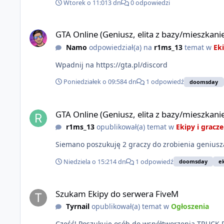
Wtorek o 11:01
3 dn
0 odpowiedzi
GTA Online (Geniusz, elita z bazy/mieszkanie)
GTA Online (Geniusz, elita z bazy/mieszkani
Namo
odpowiedział(a) na
r1ms_13
temat w
Eki
Wpadnij na https://gta.pl/discord
Poniedziałek o 09:58
4 dn
1 odpowiedź
doomsday
GTA Online (Geniusz, elita z bazy/mieszkanie)
GTA Online (Geniusz, elita z bazy/mieszkani
r1ms_13
opublikował(a) temat w
Ekipy i gracze
Siemano poszukuję 2 graczy do zrobienia geniusza
Niedziela o 15:21
4 dn
1 odpowiedź
doomsday
e
Szukam Ekipy do serwera FiveM
Szukam Ekipy do serwera FiveM
Tyrnail
opublikował(a) temat w
Ogłoszenia
Cześć! Poszukuję osób do współtworzenia TRUCK RPG - autorskiego serwera FiveM o głównej tematyce transportu. Staramy się odwzorować klimat z serwerów MTA/SAMP na