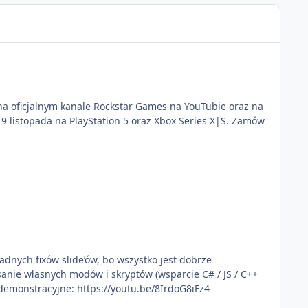
e na oficjalnym kanale Rockstar Games na YouTubie oraz na
 19 listopada na PlayStation 5 oraz Xbox Series X|S. Zamów
żadnych fixów slide’ów, bo wszystko jest dobrze
sanie własnych modów i skryptów (wsparcie C# / JS / C++
incekidd Wideo demonstracyjne: https://youtu.be/8IrdoG8iFz4