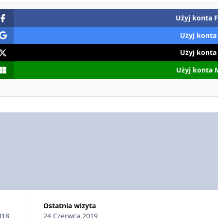
Użyj konta 
Użyj konta
Użyj konta
Użyj konta 
Ostatnia wizyta
018
24 Czerwca 2019