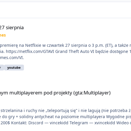
27 sierpnia
mes
premierę na Netflixie w czwartek 27 sierpnia o 3 p.m. (ET), a takż
nia. https://netflix.com/GTAVI Grand Theft Auto VI będzie dostępne
ames.com/VI.
r
youtube
 pod projekty (gta:Multiplayer)
ym multiplayerem pod projekty (gta:Multiplayer)
trzelanina i ruchy nie „teleportują się” i nie lagują (nie potrzeba 
ie do gry + solidny antycheat na poziomie multiplayera Wygodne pi
liwość napisania własnego modułu) Cena: 200$ Kontakt: Discord — vincekidd Telegram — xv