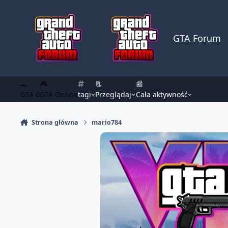
Skocz do zawartości
GTA Forum
🐊
🎮
📃
📰
GTA 6
GTA Online
tagi
Przeglądaj
Cała aktywność
Strona główna
mario784