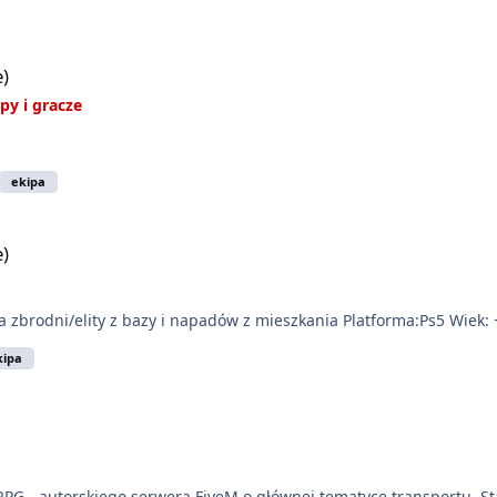
e)
py i gracze
ekipa
e)
 zbrodni/elity z bazy i napadów z mieszkania Platforma:Ps5 Wiek: 
kipa