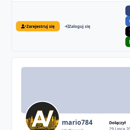
Zarejestruj się
Zaloguj się
mario784
Dołączył
29 Lipca 2