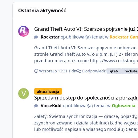
Ostatnia aktywność
Grand Theft Auto VI: Szersze spojrzenie już 27 sierpnia
Grand Theft Auto VI: Szersze spojrzenie już 
Rockstar
opublikował(a) temat w
Rockstar Ga
Grand Theft Auto VI: Szersze spojrzenie odbędzie 
stronie Grand Theft Auto VI o 9 p.m. (ET) 27 sierp
przed premierą na stronie https://www.rockstarg
Wczoraj o 12:31
1 dn
0 odpowiedzi
gta6
rocksta
Sprzedam dostęp do społeczności z porządnym multiplayerem
aktualizacja
Sprzedam dostęp do społeczności z porządn
VinceKidd
opublikował(a) temat w
Ogłoszenia
Zalety: Świetna synchronizacja — gracze, pojazdy, s
zsynchronizowane i działa stabilnie) Ładne wejśc
lub moż