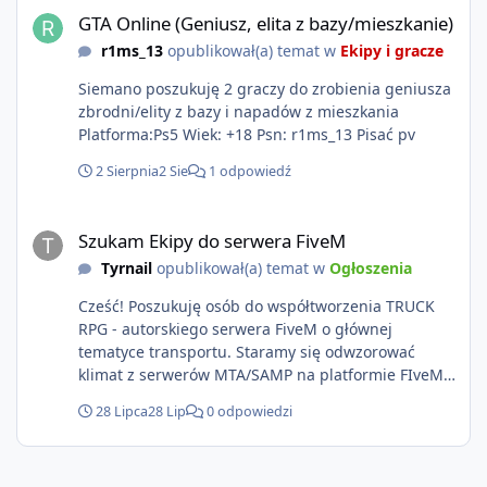
GTA Online (Geniusz, elita z bazy/mieszkanie)
r1ms_13
opublikował(a) temat w
Ekipy i gracze
Siemano poszukuję 2 graczy do zrobienia geniusza
zbrodni/elity z bazy i napadów z mieszkania
Platforma:Ps5 Wiek: +18 Psn: r1ms_13 Pisać pv
2 Sierpnia
2 Sie
1 odpowiedź
Szukam Ekipy do serwera FiveM
Szukam Ekipy do serwera FiveM
Tyrnail
opublikował(a) temat w
Ogłoszenia
Cześć! Poszukuję osób do współtworzenia TRUCK
RPG - autorskiego serwera FiveM o głównej
tematyce transportu. Staramy się odwzorować
klimat z serwerów MTA/SAMP na platformie FIveM.
Oczywiście nie zabraknie kontentu dla graczy
28 Lipca
28 Lip
0 odpowiedzi
którzy chcą robić coś innego niż jeździć ciężarówką.
Projekt tworzony jest od podstaw z naciskiem na
jakość wykonania, bezpieczeństwo, optymalizację