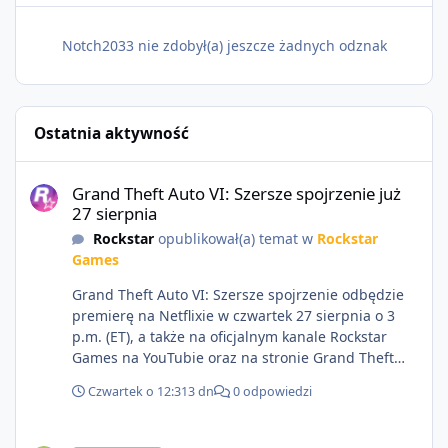
Notch2033 nie zdobył(a) jeszcze żadnych odznak
Ostatnia aktywność
Grand Theft Auto VI: Szersze spojrzenie już 27 sierpnia
Grand Theft Auto VI: Szersze spojrzenie już
27 sierpnia
Rockstar
opublikował(a) temat w
Rockstar
Games
Grand Theft Auto VI: Szersze spojrzenie odbędzie
premierę na Netflixie w czwartek 27 sierpnia o 3
p.m. (ET), a także na oficjalnym kanale Rockstar
Games na YouTubie oraz na stronie Grand Theft
Auto VI o 9 p.m. (ET) 27 sierpnia.
Czwartek o 12:31
3 dn
0 odpowiedzi
https://netflix.com/GTAVI Grand Theft Auto VI
będzie dostępne 19 listopada na PlayStation 5 oraz
Sprzedam dostęp do społeczności z porządnym multiplayerem pod
Xbox Series X|S. Zamów przed premierą na stronie