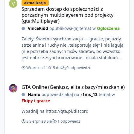
aktualizacja
https://www.rockstargames.com/VI.
Sprzedam dostęp do społeczności z
porządnym multiplayerem pod projekty
(gta:Multiplayer)
VinceKidd
opublikował(a) temat w
Ogłoszenia
Zalety: Świetna synchronizacja — gracze, pojazdy,
strzelanina i ruchy nie „teleportują się” i nie lagują
(nie potrzeba żadnych fixów slide’ów, bo wszystko
jest dobrze zsynchronizowane i działa stabilnie)
Ładne wejście do gry + solidny antycheat na
Wtorek o 11:01
5 dn
0 odpowiedzi
poziomie multiplayera Wygodne pisanie własnych
modów i skryptów (wsparcie C# / JS / C++ lub
GTA Online (Geniusz, elita z bazy/mieszkanie)
możliwość napisania własnego modułu) Cena: 200$
GTA Online (Geniusz, elita z bazy/mieszkanie)
Kontakt: Discord — vincekidd Telegram —
Namo
odpowiedział(a) na
r1ms_13
temat w
xvincekidd Wideo demonstracyjne:
Ekipy i gracze
https://youtu.be/8IrdoG8iFz4
Wpadnij na https://gta.pl/discord
3 Sierpnia
3 Sie
1 odpowiedź
GTA Online (Geniusz, elita z bazy/mieszkanie)