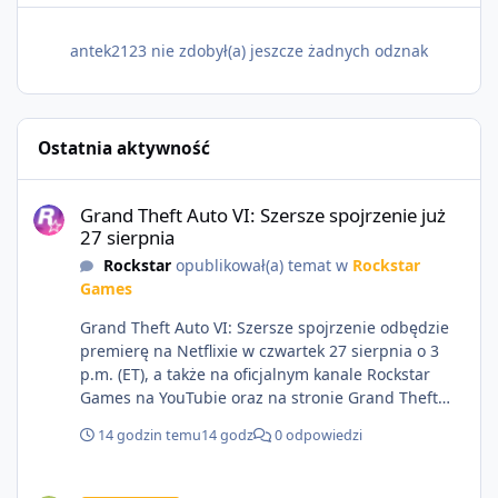
antek2123 nie zdobył(a) jeszcze żadnych odznak
Ostatnia aktywność
Grand Theft Auto VI: Szersze spojrzenie już 27 sierpnia
Grand Theft Auto VI: Szersze spojrzenie już
27 sierpnia
Rockstar
opublikował(a) temat w
Rockstar
Games
Grand Theft Auto VI: Szersze spojrzenie odbędzie
premierę na Netflixie w czwartek 27 sierpnia o 3
p.m. (ET), a także na oficjalnym kanale Rockstar
Games na YouTubie oraz na stronie Grand Theft
Auto VI o 9 p.m. (ET) 27 sierpnia.
14 godzin temu
14 godz
0 odpowiedzi
https://netflix.com/GTAVI Grand Theft Auto VI
będzie dostępne 19 listopada na PlayStation 5 oraz
Sprzedam dostęp do społeczności z porządnym multiplayerem pod
Xbox Series X|S. Zamów przed premierą na stronie