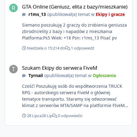
GTA Online (Geniusz, elita z bazy/mieszkanie)
r1ms_13
opublikował(a) temat w
Ekipy i gracze
Siemano poszukuję 2 graczy do zrobienia geniusza
zbrodni/elity z bazy i napadów z mieszkania
Platforma:Ps5 Wiek: +18 Psn: r1ms_13 Pisać pv
Niedziela o 15:21
4 dn
1 odpowiedź
Szukam Ekipy do serwera FiveM
Szukam Ekipy do serwera FiveM
Tyrnail
opublikował(a) temat w
Ogłoszenia
Cześć! Poszukuję osób do współtworzenia TRUCK
RPG - autorskiego serwera FiveM o głównej
tematyce transportu. Staramy się odwzorować
klimat z serwerów MTA/SAMP na platformie FIveM.
Oczywiście nie zabraknie kontentu dla graczy
28 Lipca
28 Lip
0 odpowiedzi
którzy chcą robić coś innego niż jeździć ciężarówką.
Projekt tworzony jest od podstaw z naciskiem na
jakość wykonania, bezpieczeństwo, optymalizację