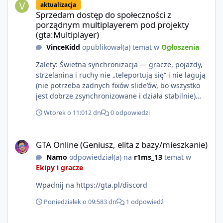
aktualizacja
https://www.rockstargames.com/VI.
Sprzedam dostęp do społeczności z
porządnym multiplayerem pod projekty
(gta:Multiplayer)
VinceKidd
opublikował(a) temat w
Ogłoszenia
Zalety: Świetna synchronizacja — gracze, pojazdy,
strzelanina i ruchy nie „teleportują się” i nie lagują
(nie potrzeba żadnych fixów slide’ów, bo wszystko
jest dobrze zsynchronizowane i działa stabilnie)
Ładne wejście do gry + solidny antycheat na
Wtorek o 11:01
2 dn
0 odpowiedzi
poziomie multiplayera Wygodne pisanie własnych
modów i skryptów (wsparcie C# / JS / C++ lub
GTA Online (Geniusz, elita z bazy/mieszkanie)
możliwość napisania własnego modułu) Cena: 200$
GTA Online (Geniusz, elita z bazy/mieszkanie)
Kontakt: Discord — vincekidd Telegram —
Namo
odpowiedział(a) na
r1ms_13
temat w
xvincekidd Wideo demonstracyjne:
Ekipy i gracze
https://youtu.be/8IrdoG8iFz4
Wpadnij na https://gta.pl/discord
Poniedziałek o 09:58
3 dn
1 odpowiedź
GTA Online (Geniusz, elita z bazy/mieszkanie)