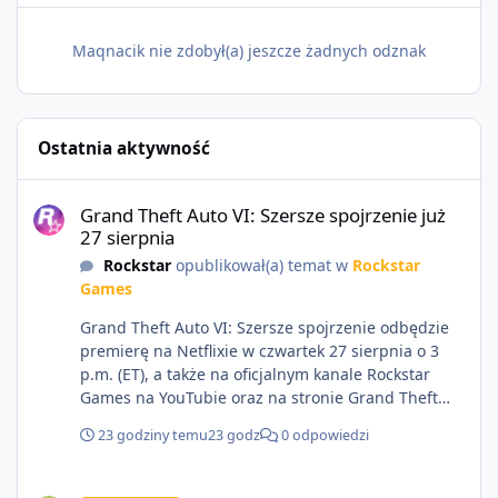
Maqnacik nie zdobył(a) jeszcze żadnych odznak
Ostatnia aktywność
Grand Theft Auto VI: Szersze spojrzenie już 27 sierpnia
Grand Theft Auto VI: Szersze spojrzenie już
27 sierpnia
Rockstar
opublikował(a) temat w
Rockstar
Games
Grand Theft Auto VI: Szersze spojrzenie odbędzie
premierę na Netflixie w czwartek 27 sierpnia o 3
p.m. (ET), a także na oficjalnym kanale Rockstar
Games na YouTubie oraz na stronie Grand Theft
Auto VI o 9 p.m. (ET) 27 sierpnia.
23 godziny temu
23 godz
0 odpowiedzi
https://netflix.com/GTAVI Grand Theft Auto VI
będzie dostępne 19 listopada na PlayStation 5 oraz
Sprzedam dostęp do społeczności z porządnym multiplayerem pod
Xbox Series X|S. Zamów przed premierą na stronie