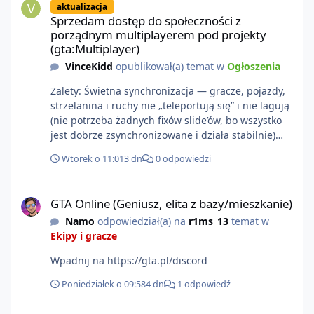
aktualizacja
https://www.rockstargames.com/VI.
Sprzedam dostęp do społeczności z
porządnym multiplayerem pod projekty
(gta:Multiplayer)
VinceKidd
opublikował(a) temat w
Ogłoszenia
Zalety: Świetna synchronizacja — gracze, pojazdy,
strzelanina i ruchy nie „teleportują się” i nie lagują
(nie potrzeba żadnych fixów slide’ów, bo wszystko
jest dobrze zsynchronizowane i działa stabilnie)
Ładne wejście do gry + solidny antycheat na
Wtorek o 11:01
3 dn
0 odpowiedzi
poziomie multiplayera Wygodne pisanie własnych
modów i skryptów (wsparcie C# / JS / C++ lub
GTA Online (Geniusz, elita z bazy/mieszkanie)
możliwość napisania własnego modułu) Cena: 200$
GTA Online (Geniusz, elita z bazy/mieszkanie)
Kontakt: Discord — vincekidd Telegram —
Namo
odpowiedział(a) na
r1ms_13
temat w
xvincekidd Wideo demonstracyjne:
Ekipy i gracze
https://youtu.be/8IrdoG8iFz4
Wpadnij na https://gta.pl/discord
Poniedziałek o 09:58
4 dn
1 odpowiedź
GTA Online (Geniusz, elita z bazy/mieszkanie)