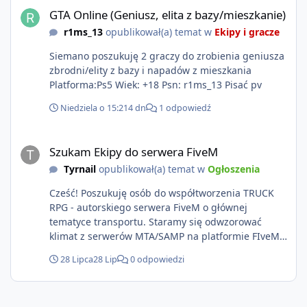
GTA Online (Geniusz, elita z bazy/mieszkanie)
r1ms_13
opublikował(a) temat w
Ekipy i gracze
Siemano poszukuję 2 graczy do zrobienia geniusza
zbrodni/elity z bazy i napadów z mieszkania
Platforma:Ps5 Wiek: +18 Psn: r1ms_13 Pisać pv
Niedziela o 15:21
4 dn
1 odpowiedź
Szukam Ekipy do serwera FiveM
Szukam Ekipy do serwera FiveM
Tyrnail
opublikował(a) temat w
Ogłoszenia
Cześć! Poszukuję osób do współtworzenia TRUCK
RPG - autorskiego serwera FiveM o głównej
tematyce transportu. Staramy się odwzorować
klimat z serwerów MTA/SAMP na platformie FIveM.
Oczywiście nie zabraknie kontentu dla graczy
28 Lipca
28 Lip
0 odpowiedzi
którzy chcą robić coś innego niż jeździć ciężarówką.
Projekt tworzony jest od podstaw z naciskiem na
jakość wykonania, bezpieczeństwo, optymalizację