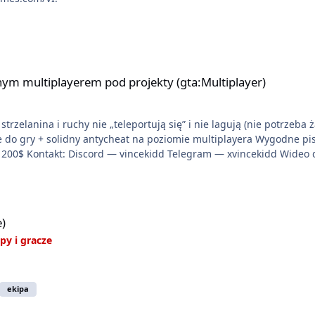
 pod projekty (gta:Multiplayer)
ym multiplayerem pod projekty (gta:Multiplayer)
trzelanina i ruchy nie „teleportują się” i nie lagują (nie potrzeba 
ie do gry + solidny antycheat na poziomie multiplayera Wygodne pi
liwość napisania własnego modułu) Cena: 200$ Kontakt: Discord — vincekidd Telegram — xv
e)
py i gracze
ekipa