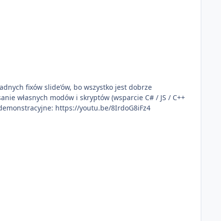
żadnych fixów slide’ów, bo wszystko jest dobrze
sanie własnych modów i skryptów (wsparcie C# / JS / C++
incekidd Wideo demonstracyjne: https://youtu.be/8IrdoG8iFz4