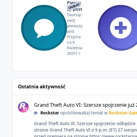
Pierws
UNIKAT
zy post
Tworząc
swój
pierwszy
post
Przyzna
no
9
Kwietnia
2025
1 r
Ostatnia aktywność
Grand Theft Auto VI: Szersze spojrzenie już 27 sierpnia
Grand Theft Auto VI: Szersze spojrzenie już 
Rockstar
opublikował(a) temat w
Rockstar Ga
Grand Theft Auto VI: Szersze spojrzenie odbędzie 
stronie Grand Theft Auto VI o 9 p.m. (ET) 27 sierpnia. https://netflix.com/GTAVI Grand Theft Auto VI będzie dostępne 19 listopada na PlayStation 5 oraz Xbox Series 
przed premierą na stronie https://www.rockstarg