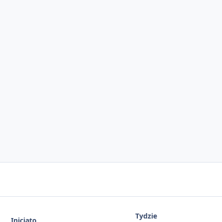
Tydzie
Inicjato