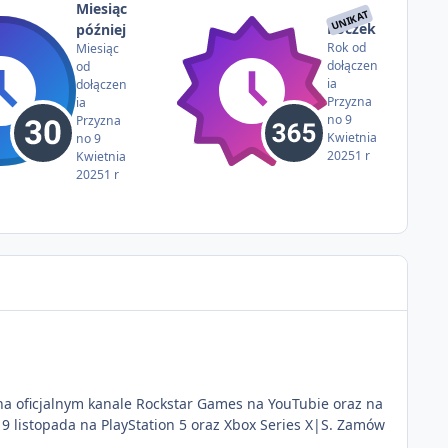
Miesiąc
UNIKAT
Roczek
później
Rok od
Miesiąc
dołączen
od
ia
dołączen
Przyzna
ia
no
9
Przyzna
Kwietnia
no
9
2025
1 r
Kwietnia
2025
1 r
e na oficjalnym kanale Rockstar Games na YouTubie oraz na