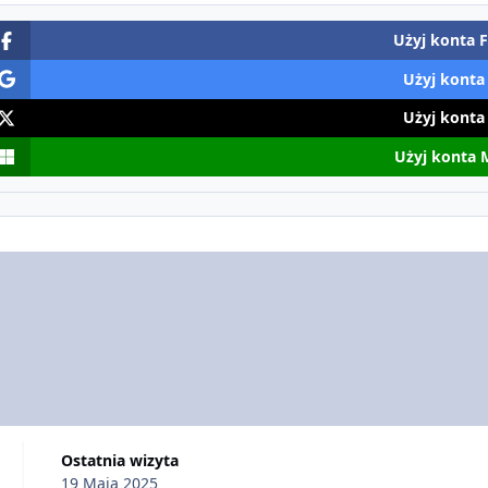
Użyj konta 
Użyj konta
Użyj konta
Użyj konta 
Ostatnia wizyta
19 Maja 2025