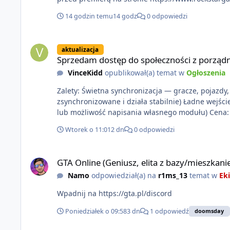
14 godzin temu
14 godz
0 odpowiedzi
Sprzedam dostęp do społeczności z porządnym multiplayerem
aktualizacja
Sprzedam dostęp do społeczności z porządn
VinceKidd
opublikował(a) temat w
Ogłoszenia
Zalety: Świetna synchronizacja — gracze, pojazdy, s
zsynchronizowane i działa stabilnie) Ładne wejśc
lub moż
Wtorek o 11:01
2 dn
0 odpowiedzi
GTA Online (Geniusz, elita z bazy/mieszkanie)
GTA Online (Geniusz, elita z bazy/mieszkani
Namo
odpowiedział(a) na
r1ms_13
temat w
Eki
Wpadnij na https://gta.pl/discord
Poniedziałek o 09:58
3 dn
1 odpowiedź
doomsday