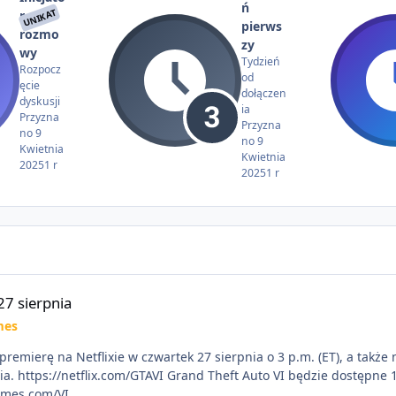
ń
UNIKAT
r
pierws
rozmo
zy
wy
Tydzień
Rozpocz
od
ęcie
dołączen
dyskusji
ia
Przyzna
Przyzna
no
9
no
9
Kwietnia
Kwietnia
2025
1 r
2025
1 r
27 sierpnia
mes
premierę na Netflixie w czwartek 27 sierpnia o 3 p.m. (ET), a takż
X|S. Zamów
ames.com/VI.