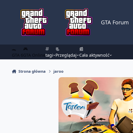
Skocz do zawartości
GTA Forum
🐊
🎮
📃
📰
GTA 6
GTA Online
tagi
Przeglądaj
Cała aktywność
Strona główna
jaroo