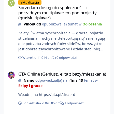
aktualizacja
https://www.rockstargames.com/VI.
Sprzedam dostęp do społeczności z
porządnym multiplayerem pod projekty
(gta:Multiplayer)
VinceKidd
opublikował(a) temat w
Ogłoszenia
Zalety: Świetna synchronizacja — gracze, pojazdy,
strzelanina i ruchy nie „teleportują się” i nie lagują
(nie potrzeba żadnych fixów slide’ów, bo wszystko
jest dobrze zsynchronizowane i działa stabilnie)
Ładne wejście do gry + solidny antycheat na
Wtorek o 11:01
4 dn
0 odpowiedzi
poziomie multiplayera Wygodne pisanie własnych
modów i skryptów (wsparcie C# / JS / C++ lub
GTA Online (Geniusz, elita z bazy/mieszkanie)
możliwość napisania własnego modułu) Cena: 200$
GTA Online (Geniusz, elita z bazy/mieszkanie)
Kontakt: Discord — vincekidd Telegram —
Namo
odpowiedział(a) na
r1ms_13
temat w
xvincekidd Wideo demonstracyjne:
Ekipy i gracze
https://youtu.be/8IrdoG8iFz4
Wpadnij na https://gta.pl/discord
Poniedziałek o 09:58
5 dn
1 odpowiedź
GTA Online (Geniusz, elita z bazy/mieszkanie)