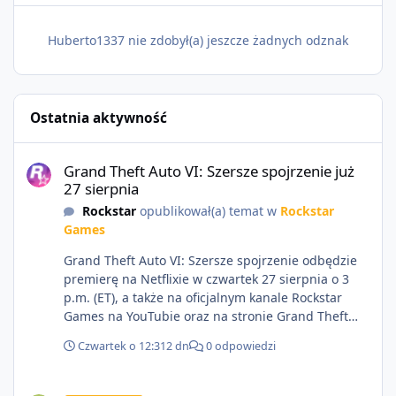
Huberto1337 nie zdobył(a) jeszcze żadnych odznak
Ostatnia aktywność
Grand Theft Auto VI: Szersze spojrzenie już 27 sierpnia
Grand Theft Auto VI: Szersze spojrzenie już
27 sierpnia
Rockstar
opublikował(a) temat w
Rockstar
Games
Grand Theft Auto VI: Szersze spojrzenie odbędzie
premierę na Netflixie w czwartek 27 sierpnia o 3
p.m. (ET), a także na oficjalnym kanale Rockstar
Games na YouTubie oraz na stronie Grand Theft
Auto VI o 9 p.m. (ET) 27 sierpnia.
Czwartek o 12:31
2 dn
0 odpowiedzi
https://netflix.com/GTAVI Grand Theft Auto VI
będzie dostępne 19 listopada na PlayStation 5 oraz
Sprzedam dostęp do społeczności z porządnym multiplayerem pod
Xbox Series X|S. Zamów przed premierą na stronie