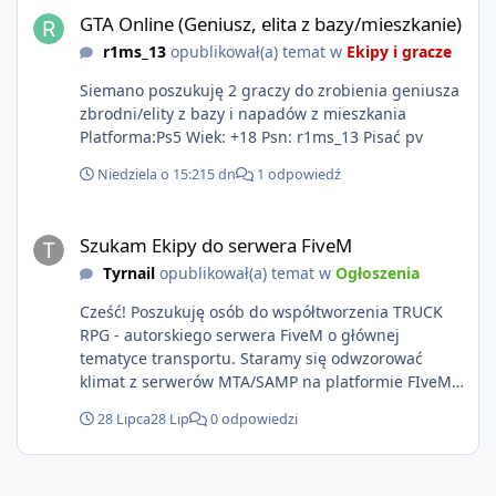
GTA Online (Geniusz, elita z bazy/mieszkanie)
r1ms_13
opublikował(a) temat w
Ekipy i gracze
Siemano poszukuję 2 graczy do zrobienia geniusza
zbrodni/elity z bazy i napadów z mieszkania
Platforma:Ps5 Wiek: +18 Psn: r1ms_13 Pisać pv
Niedziela o 15:21
5 dn
1 odpowiedź
Szukam Ekipy do serwera FiveM
Szukam Ekipy do serwera FiveM
Tyrnail
opublikował(a) temat w
Ogłoszenia
Cześć! Poszukuję osób do współtworzenia TRUCK
RPG - autorskiego serwera FiveM o głównej
tematyce transportu. Staramy się odwzorować
klimat z serwerów MTA/SAMP na platformie FIveM.
Oczywiście nie zabraknie kontentu dla graczy
28 Lipca
28 Lip
0 odpowiedzi
którzy chcą robić coś innego niż jeździć ciężarówką.
Projekt tworzony jest od podstaw z naciskiem na
jakość wykonania, bezpieczeństwo, optymalizację