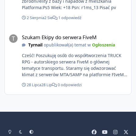
zbrodni/elity z bazy i napadów z mieszkania
Platforma:Ps5 Wiek: +18 Psn: r1ms_13 Pisać pv
2 Sierpnia
2 Sie
1 odpowiedź
Szukam Ekipy do serwera FiveM
Szukam Ekipy do serwera FiveM
Tyrnail
opublikował(a) temat w
Ogłoszenia
Cześć! Poszukuję osób do współtworzenia TRUCK
RPG - autorskiego serwera FiveM o głównej
tematyce transportu. Staramy się odwzorować
klimat z serwerów MTA/SAMP na platformie FIveM.
Oczywiście nie zabraknie kontentu dla graczy
28 Lipca
28 Lip
0 odpowiedzi
którzy chcą robić coś innego niż jeździć ciężarówką.
Projekt tworzony jest od podstaw z naciskiem na
jakość wykonania, bezpieczeństwo, optymalizację
oraz długoterminowy rozwój. Nie bazujemy na
przypadkowo pobranych skryptach większość
systemów powstaje pod potrzeby serwera. Kogo
szukam? 🔹 Mapper / MLO - Głównie 🔹 Grafik UI/UX
Tryb jasny
Tryb ciemny
Preferencje systemowe
f
y
i
x
🔹 Grafik 2D/3D (tekstury, reklamy, malowania