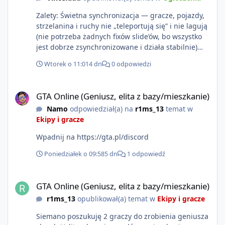
Zalety: Świetna synchronizacja — gracze, pojazdy,
strzelanina i ruchy nie „teleportują się” i nie lagują
(nie potrzeba żadnych fixów slide’ów, bo wszystko
jest dobrze zsynchronizowane i działa stabilnie)
Ładne wejście do gry + solidny antycheat na
Wtorek o 11:01
4 dn
0 odpowiedzi
poziomie multiplayera Wygodne pisanie własnych
modów i skryptów (wsparcie C# / JS / C++ lub
GTA Online (Geniusz, elita z bazy/mieszkanie)
możliwość napisania własnego modułu) Cena: 200$
GTA Online (Geniusz, elita z bazy/mieszkanie)
Kontakt: Discord — vincekidd Telegram —
Namo
odpowiedział(a) na
r1ms_13
temat w
xvincekidd Wideo demonstracyjne:
Ekipy i gracze
https://youtu.be/8IrdoG8iFz4
Wpadnij na https://gta.pl/discord
Poniedziałek o 09:58
5 dn
1 odpowiedź
GTA Online (Geniusz, elita z bazy/mieszkanie)
GTA Online (Geniusz, elita z bazy/mieszkanie)
r1ms_13
opublikował(a) temat w
Ekipy i gracze
Siemano poszukuję 2 graczy do zrobienia geniusza