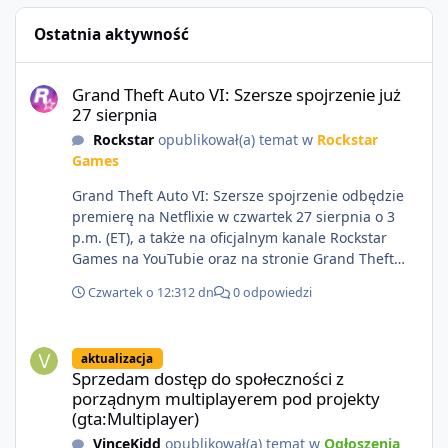
Ostatnia aktywność
Grand Theft Auto VI: Szersze spojrzenie już 27 sierpnia
Grand Theft Auto VI: Szersze spojrzenie już
27 sierpnia
Rockstar
opublikował(a) temat w
Rockstar
Games
Grand Theft Auto VI: Szersze spojrzenie odbędzie
premierę na Netflixie w czwartek 27 sierpnia o 3
p.m. (ET), a także na oficjalnym kanale Rockstar
Games na YouTubie oraz na stronie Grand Theft
Auto VI o 9 p.m. (ET) 27 sierpnia.
Czwartek o 12:31
2 dn
0 odpowiedzi
https://netflix.com/GTAVI Grand Theft Auto VI
będzie dostępne 19 listopada na PlayStation 5 oraz
Sprzedam dostęp do społeczności z porządnym multiplayerem pod
Xbox Series X|S. Zamów przed premierą na stronie
aktualizacja
https://www.rockstargames.com/VI.
Sprzedam dostęp do społeczności z
porządnym multiplayerem pod projekty
(gta:Multiplayer)
VinceKidd
opublikował(a) temat w
Ogłoszenia