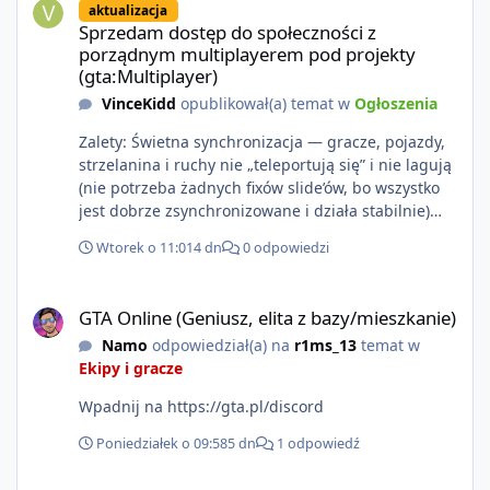
aktualizacja
https://www.rockstargames.com/VI.
Sprzedam dostęp do społeczności z
porządnym multiplayerem pod projekty
(gta:Multiplayer)
VinceKidd
opublikował(a) temat w
Ogłoszenia
Zalety: Świetna synchronizacja — gracze, pojazdy,
strzelanina i ruchy nie „teleportują się” i nie lagują
(nie potrzeba żadnych fixów slide’ów, bo wszystko
jest dobrze zsynchronizowane i działa stabilnie)
Ładne wejście do gry + solidny antycheat na
Wtorek o 11:01
4 dn
0 odpowiedzi
poziomie multiplayera Wygodne pisanie własnych
modów i skryptów (wsparcie C# / JS / C++ lub
GTA Online (Geniusz, elita z bazy/mieszkanie)
możliwość napisania własnego modułu) Cena: 200$
GTA Online (Geniusz, elita z bazy/mieszkanie)
Kontakt: Discord — vincekidd Telegram —
Namo
odpowiedział(a) na
r1ms_13
temat w
xvincekidd Wideo demonstracyjne:
Ekipy i gracze
https://youtu.be/8IrdoG8iFz4
Wpadnij na https://gta.pl/discord
Poniedziałek o 09:58
5 dn
1 odpowiedź
GTA Online (Geniusz, elita z bazy/mieszkanie)