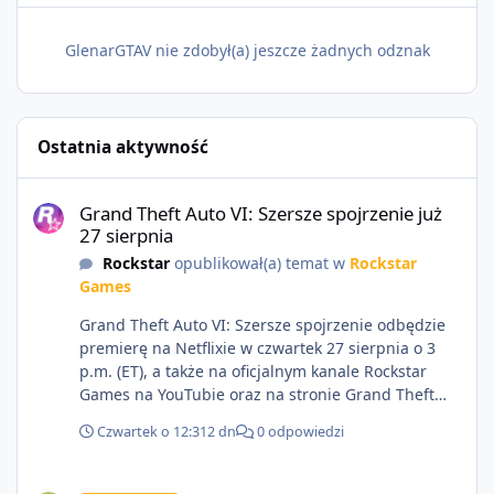
GlenarGTAV nie zdobył(a) jeszcze żadnych odznak
Ostatnia aktywność
Grand Theft Auto VI: Szersze spojrzenie już 27 sierpnia
Grand Theft Auto VI: Szersze spojrzenie już
27 sierpnia
Rockstar
opublikował(a) temat w
Rockstar
Games
Grand Theft Auto VI: Szersze spojrzenie odbędzie
premierę na Netflixie w czwartek 27 sierpnia o 3
p.m. (ET), a także na oficjalnym kanale Rockstar
Games na YouTubie oraz na stronie Grand Theft
Auto VI o 9 p.m. (ET) 27 sierpnia.
Czwartek o 12:31
2 dn
0 odpowiedzi
https://netflix.com/GTAVI Grand Theft Auto VI
będzie dostępne 19 listopada na PlayStation 5 oraz
Sprzedam dostęp do społeczności z porządnym multiplayerem pod
Xbox Series X|S. Zamów przed premierą na stronie