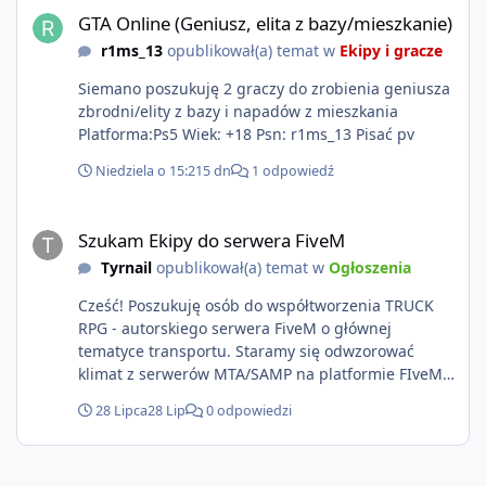
GTA Online (Geniusz, elita z bazy/mieszkanie)
r1ms_13
opublikował(a) temat w
Ekipy i gracze
Siemano poszukuję 2 graczy do zrobienia geniusza
zbrodni/elity z bazy i napadów z mieszkania
Platforma:Ps5 Wiek: +18 Psn: r1ms_13 Pisać pv
Niedziela o 15:21
5 dn
1 odpowiedź
Szukam Ekipy do serwera FiveM
Szukam Ekipy do serwera FiveM
Tyrnail
opublikował(a) temat w
Ogłoszenia
Cześć! Poszukuję osób do współtworzenia TRUCK
RPG - autorskiego serwera FiveM o głównej
tematyce transportu. Staramy się odwzorować
klimat z serwerów MTA/SAMP na platformie FIveM.
Oczywiście nie zabraknie kontentu dla graczy
28 Lipca
28 Lip
0 odpowiedzi
którzy chcą robić coś innego niż jeździć ciężarówką.
Projekt tworzony jest od podstaw z naciskiem na
jakość wykonania, bezpieczeństwo, optymalizację