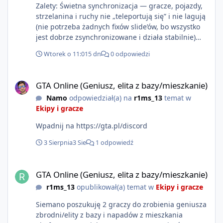
Zalety: Świetna synchronizacja — gracze, pojazdy,
strzelanina i ruchy nie „teleportują się” i nie lagują
(nie potrzeba żadnych fixów slide’ów, bo wszystko
jest dobrze zsynchronizowane i działa stabilnie)
Ładne wejście do gry + solidny antycheat na
Wtorek o 11:01
5 dn
0 odpowiedzi
poziomie multiplayera Wygodne pisanie własnych
modów i skryptów (wsparcie C# / JS / C++ lub
GTA Online (Geniusz, elita z bazy/mieszkanie)
możliwość napisania własnego modułu) Cena: 200$
GTA Online (Geniusz, elita z bazy/mieszkanie)
Kontakt: Discord — vincekidd Telegram —
Namo
odpowiedział(a) na
r1ms_13
temat w
xvincekidd Wideo demonstracyjne:
Ekipy i gracze
https://youtu.be/8IrdoG8iFz4
Wpadnij na https://gta.pl/discord
3 Sierpnia
3 Sie
1 odpowiedź
GTA Online (Geniusz, elita z bazy/mieszkanie)
GTA Online (Geniusz, elita z bazy/mieszkanie)
r1ms_13
opublikował(a) temat w
Ekipy i gracze
Siemano poszukuję 2 graczy do zrobienia geniusza
zbrodni/elity z bazy i napadów z mieszkania