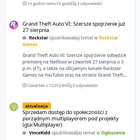
13 godzin temu
13 godz
2 odpowiedzi
Grand Theft Auto VI: Szersze spojrzenie już 27 sierpnia
Grand Theft Auto VI: Szersze spojrzenie już
27 sierpnia
Rockstar
opublikował(a) temat w
Rockstar
Games
Grand Theft Auto VI: Szersze spojrzenie odbędzie
premierę na Netflixie w czwartek 27 sierpnia o 3
p.m. (ET), a także na oficjalnym kanale Rockstar
Games na YouTubie oraz na stronie Grand Theft
Auto VI o 9 p.m. (ET) 27 sierpnia.
Czwartek o 12:31
3 dn
0 odpowiedzi
https://netflix.com/GTAVI Grand Theft Auto VI
będzie dostępne 19 listopada na PlayStation 5 oraz
Sprzedam dostęp do społeczności z porządnym multiplayerem pod
Xbox Series X|S. Zamów przed premierą na stronie
aktualizacja
https://www.rockstargames.com/VI.
Sprzedam dostęp do społeczności z
porządnym multiplayerem pod projekty
(gta:Multiplayer)
VinceKidd
opublikował(a) temat w
Ogłoszenia