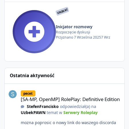
UNIKAT
Inicjator rozmowy
Rozpoczęcie dyskusji
Przyznano
7 Września 2025
7 Wrz
Ostatnia aktywność
[SA-MP, OpenMP] RolePlay: Definitive Edition
pecet
[SA-MP, OpenMP] RolePlay: Definitive Edition
StefenFrancisko
odpowiedział(a) na
UzbekPAWN
temat w
Serwery Roleplay
mozna poprosic o nowy link do waszego discorda