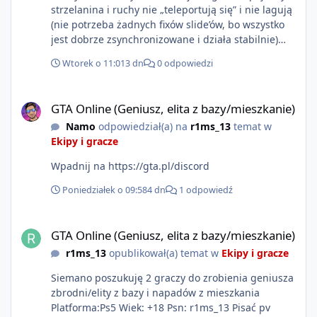
strzelanina i ruchy nie „teleportują się” i nie lagują
(nie potrzeba żadnych fixów slide’ów, bo wszystko
jest dobrze zsynchronizowane i działa stabilnie)
Ładne wejście do gry + solidny antycheat na
Wtorek o 11:01
3 dn
0 odpowiedzi
poziomie multiplayera Wygodne pisanie własnych
modów i skryptów (wsparcie C# / JS / C++ lub
GTA Online (Geniusz, elita z bazy/mieszkanie)
możliwość napisania własnego modułu) Cena: 200$
GTA Online (Geniusz, elita z bazy/mieszkanie)
Kontakt: Discord — vincekidd Telegram —
Namo
odpowiedział(a) na
r1ms_13
temat w
xvincekidd Wideo demonstracyjne:
Ekipy i gracze
https://youtu.be/8IrdoG8iFz4
Wpadnij na https://gta.pl/discord
Poniedziałek o 09:58
4 dn
1 odpowiedź
GTA Online (Geniusz, elita z bazy/mieszkanie)
GTA Online (Geniusz, elita z bazy/mieszkanie)
r1ms_13
opublikował(a) temat w
Ekipy i gracze
Siemano poszukuję 2 graczy do zrobienia geniusza
zbrodni/elity z bazy i napadów z mieszkania
Platforma:Ps5 Wiek: +18 Psn: r1ms_13 Pisać pv