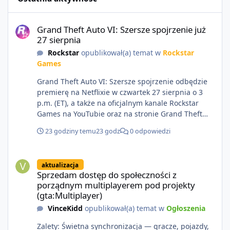
Grand Theft Auto VI: Szersze spojrzenie już 27 sierpnia
Grand Theft Auto VI: Szersze spojrzenie już
27 sierpnia
Rockstar
opublikował(a) temat w
Rockstar
Games
Grand Theft Auto VI: Szersze spojrzenie odbędzie
premierę na Netflixie w czwartek 27 sierpnia o 3
p.m. (ET), a także na oficjalnym kanale Rockstar
Games na YouTubie oraz na stronie Grand Theft
Auto VI o 9 p.m. (ET) 27 sierpnia.
23 godziny temu
23 godz
0 odpowiedzi
https://netflix.com/GTAVI Grand Theft Auto VI
będzie dostępne 19 listopada na PlayStation 5 oraz
Sprzedam dostęp do społeczności z porządnym multiplayerem pod
Xbox Series X|S. Zamów przed premierą na stronie
aktualizacja
https://www.rockstargames.com/VI.
Sprzedam dostęp do społeczności z
porządnym multiplayerem pod projekty
(gta:Multiplayer)
VinceKidd
opublikował(a) temat w
Ogłoszenia
Zalety: Świetna synchronizacja — gracze, pojazdy,