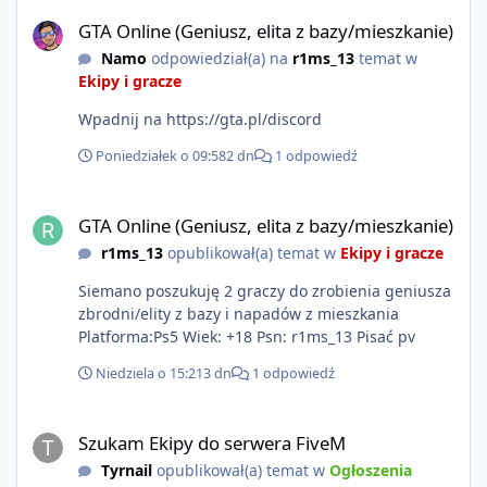
GTA Online (Geniusz, elita z bazy/mieszkanie)
możliwość napisania własnego modułu) Cena: 200$
GTA Online (Geniusz, elita z bazy/mieszkanie)
Kontakt: Discord — vincekidd Telegram —
Namo
odpowiedział(a) na
r1ms_13
temat w
xvincekidd Wideo demonstracyjne:
Ekipy i gracze
https://youtu.be/8IrdoG8iFz4
Wpadnij na https://gta.pl/discord
Poniedziałek o 09:58
2 dn
1 odpowiedź
GTA Online (Geniusz, elita z bazy/mieszkanie)
GTA Online (Geniusz, elita z bazy/mieszkanie)
r1ms_13
opublikował(a) temat w
Ekipy i gracze
Siemano poszukuję 2 graczy do zrobienia geniusza
zbrodni/elity z bazy i napadów z mieszkania
Platforma:Ps5 Wiek: +18 Psn: r1ms_13 Pisać pv
Niedziela o 15:21
3 dn
1 odpowiedź
Szukam Ekipy do serwera FiveM
Szukam Ekipy do serwera FiveM
Tyrnail
opublikował(a) temat w
Ogłoszenia