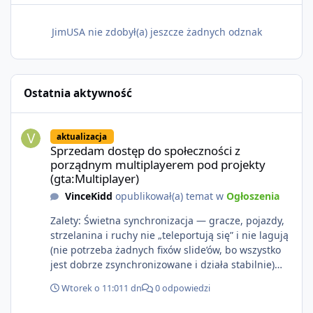
JimUSA nie zdobył(a) jeszcze żadnych odznak
Ostatnia aktywność
Sprzedam dostęp do społeczności z porządnym multiplayerem pod
aktualizacja
Sprzedam dostęp do społeczności z
porządnym multiplayerem pod projekty
(gta:Multiplayer)
VinceKidd
opublikował(a) temat w
Ogłoszenia
Zalety: Świetna synchronizacja — gracze, pojazdy,
strzelanina i ruchy nie „teleportują się” i nie lagują
(nie potrzeba żadnych fixów slide’ów, bo wszystko
jest dobrze zsynchronizowane i działa stabilnie)
Ładne wejście do gry + solidny antycheat na
Wtorek o 11:01
1 dn
0 odpowiedzi
poziomie multiplayera Wygodne pisanie własnych
modów i skryptów (wsparcie C# / JS / C++ lub