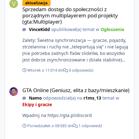
aktualizacja
https://www.rockstargames.com/VI.
Sprzedam dostęp do społeczności z
porządnym multiplayerem pod projekty
(gta:Multiplayer)
VinceKidd
opublikował(a) temat w
Ogłoszenia
Zalety: Świetna synchronizacja — gracze, pojazdy,
strzelanina i ruchy nie „teleportują się” i nie lagują
(nie potrzeba żadnych fixów slide’ów, bo wszystko
jest dobrze zsynchronizowane i działa stabilnie)
Ładne wejście do gry + solidny antycheat na
Wtorek o 11:01
4 dn
0 odpowiedzi
poziomie multiplayera Wygodne pisanie własnych
modów i skryptów (wsparcie C# / JS / C++ lub
GTA Online (Geniusz, elita z bazy/mieszkanie)
możliwość napisania własnego modułu) Cena: 200$
GTA Online (Geniusz, elita z bazy/mieszkanie)
Kontakt: Discord — vincekidd Telegram —
Namo
odpowiedział(a) na
r1ms_13
temat w
xvincekidd Wideo demonstracyjne:
Ekipy i gracze
https://youtu.be/8IrdoG8iFz4
Wpadnij na https://gta.pl/discord
Poniedziałek o 09:58
5 dn
1 odpowiedź
GTA Online (Geniusz, elita z bazy/mieszkanie)