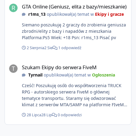
GTA Online (Geniusz, elita z bazy/mieszkanie)
r1ms_13
opublikował(a) temat w
Ekipy i gracze
Siemano poszukuję 2 graczy do zrobienia geniusza
zbrodni/elity z bazy i napadów z mieszkania
Platforma:Ps5 Wiek: +18 Psn: r1ms_13 Pisać pv
2 Sierpnia
2 Sie
1 odpowiedź
Szukam Ekipy do serwera FiveM
Szukam Ekipy do serwera FiveM
Tyrnail
opublikował(a) temat w
Ogłoszenia
Cześć! Poszukuję osób do współtworzenia TRUCK
RPG - autorskiego serwera FiveM o głównej
tematyce transportu. Staramy się odwzorować
klimat z serwerów MTA/SAMP na platformie FIveM.
Oczywiście nie zabraknie kontentu dla graczy
28 Lipca
28 Lip
0 odpowiedzi
którzy chcą robić coś innego niż jeździć ciężarówką.
Projekt tworzony jest od podstaw z naciskiem na
jakość wykonania, bezpieczeństwo, optymalizację