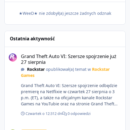
★WeeD★ nie zdobył(a) jeszcze żadnych odznak
Ostatnia aktywność
Grand Theft Auto VI: Szersze spojrzenie już 27 sierpnia
Grand Theft Auto VI: Szersze spojrzenie już
27 sierpnia
Rockstar
opublikował(a) temat w
Rockstar
Games
Grand Theft Auto VI: Szersze spojrzenie odbędzie
premierę na Netflixie w czwartek 27 sierpnia o 3
p.m. (ET), a także na oficjalnym kanale Rockstar
Games na YouTubie oraz na stronie Grand Theft
Auto VI o 9 p.m. (ET) 27 sierpnia.
Czwartek o 12:31
2 dn
0 odpowiedzi
https://netflix.com/GTAVI Grand Theft Auto VI
będzie dostępne 19 listopada na PlayStation 5 oraz
Sprzedam dostęp do społeczności z porządnym multiplayerem pod
Xbox Series X|S. Zamów przed premierą na stronie