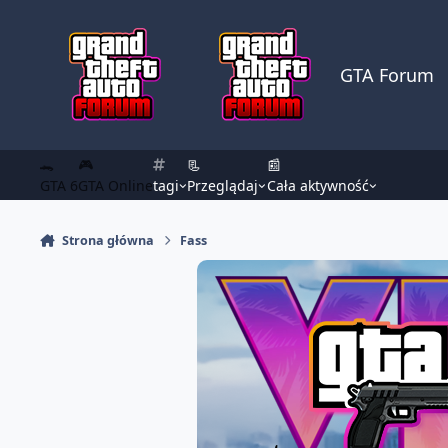
Skocz do zawartości
GTA Forum
🐊
🎮
📃
📰
GTA 6
GTA Online
tagi
Przeglądaj
Cała aktywność
Strona główna
Fass