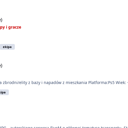
e)
py i gracze
ekipa
e)
 zbrodni/elity z bazy i napadów z mieszkania Platforma:Ps5 Wiek: 
kipa