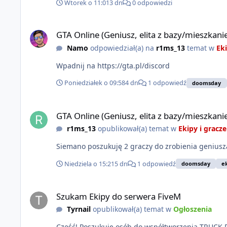
Wtorek o 11:01
3 dn
0 odpowiedzi
GTA Online (Geniusz, elita z bazy/mieszkanie)
GTA Online (Geniusz, elita z bazy/mieszkani
Namo
odpowiedział(a) na
r1ms_13
temat w
Eki
Wpadnij na https://gta.pl/discord
Poniedziałek o 09:58
4 dn
1 odpowiedź
doomsday
GTA Online (Geniusz, elita z bazy/mieszkanie)
GTA Online (Geniusz, elita z bazy/mieszkani
r1ms_13
opublikował(a) temat w
Ekipy i gracze
Siemano poszukuję 2 graczy do zrobienia geniusza
Niedziela o 15:21
5 dn
1 odpowiedź
doomsday
e
Szukam Ekipy do serwera FiveM
Szukam Ekipy do serwera FiveM
Tyrnail
opublikował(a) temat w
Ogłoszenia
Cześć! Poszukuję osób do współtworzenia TRUCK RPG - autorskiego serwera FiveM o głównej tematyce transportu. Staramy się odwzorować klimat z serwerów MTA/SAMP na