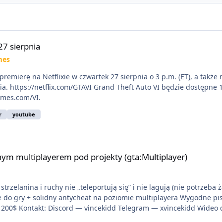
27 sierpnia
mes
premierę na Netflixie w czwartek 27 sierpnia o 3 p.m. (ET), a takż
nia. https://netflix.com/GTAVI Grand Theft Auto VI będzie dostępne
ames.com/VI.
r
youtube
 pod projekty (gta:Multiplayer)
ym multiplayerem pod projekty (gta:Multiplayer)
trzelanina i ruchy nie „teleportują się” i nie lagują (nie potrzeba 
ie do gry + solidny antycheat na poziomie multiplayera Wygodne pi
liwość napisania własnego modułu) Cena: 200$ Kontakt: Discord — vincekidd Telegram — xv