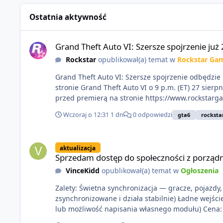
Ostatnia aktywność
Grand Theft Auto VI: Szersze spojrzenie już 27 sierpnia
Grand Theft Auto VI: Szersze spojrzenie już 
Rockstar
opublikował(a) temat w
Rockstar Ga
Grand Theft Auto VI: Szersze spojrzenie odbędzie 
stronie Grand Theft Auto VI o 9 p.m. (ET) 27 sierp
przed premierą na stronie https://www.rockstarg
Wczoraj o 12:31
1 dn
0 odpowiedzi
gta6
rocksta
Sprzedam dostęp do społeczności z porządnym multiplayerem
aktualizacja
Sprzedam dostęp do społeczności z porządn
VinceKidd
opublikował(a) temat w
Ogłoszenia
Zalety: Świetna synchronizacja — gracze, pojazdy, s
zsynchronizowane i działa stabilnie) Ładne wejśc
lub moż