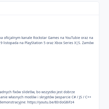
e na oficjalnym kanale Rockstar Games na YouTubie oraz na
 19 listopada na PlayStation 5 oraz Xbox Series X|S. Zamów
żadnych fixów slide’ów, bo wszystko jest dobrze
sanie własnych modów i skryptów (wsparcie C# / JS / C++
incekidd Wideo demonstracyjne: https://youtu.be/8IrdoG8iFz4