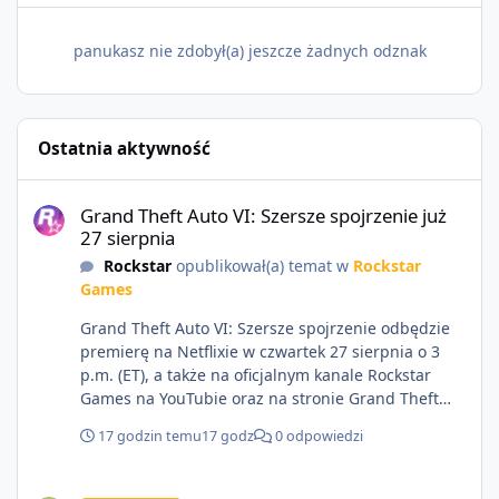
panukasz nie zdobył(a) jeszcze żadnych odznak
Ostatnia aktywność
Grand Theft Auto VI: Szersze spojrzenie już 27 sierpnia
Grand Theft Auto VI: Szersze spojrzenie już
27 sierpnia
Rockstar
opublikował(a) temat w
Rockstar
Games
Grand Theft Auto VI: Szersze spojrzenie odbędzie
premierę na Netflixie w czwartek 27 sierpnia o 3
p.m. (ET), a także na oficjalnym kanale Rockstar
Games na YouTubie oraz na stronie Grand Theft
Auto VI o 9 p.m. (ET) 27 sierpnia.
17 godzin temu
17 godz
0 odpowiedzi
https://netflix.com/GTAVI Grand Theft Auto VI
będzie dostępne 19 listopada na PlayStation 5 oraz
Sprzedam dostęp do społeczności z porządnym multiplayerem pod
Xbox Series X|S. Zamów przed premierą na stronie