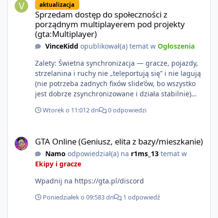
aktualizacja
https://www.rockstargames.com/VI.
Sprzedam dostęp do społeczności z
porządnym multiplayerem pod projekty
(gta:Multiplayer)
VinceKidd
opublikował(a) temat w
Ogłoszenia
Zalety: Świetna synchronizacja — gracze, pojazdy,
strzelanina i ruchy nie „teleportują się” i nie lagują
(nie potrzeba żadnych fixów slide’ów, bo wszystko
jest dobrze zsynchronizowane i działa stabilnie)
Ładne wejście do gry + solidny antycheat na
Wtorek o 11:01
2 dn
0 odpowiedzi
poziomie multiplayera Wygodne pisanie własnych
modów i skryptów (wsparcie C# / JS / C++ lub
GTA Online (Geniusz, elita z bazy/mieszkanie)
możliwość napisania własnego modułu) Cena: 200$
GTA Online (Geniusz, elita z bazy/mieszkanie)
Kontakt: Discord — vincekidd Telegram —
Namo
odpowiedział(a) na
r1ms_13
temat w
xvincekidd Wideo demonstracyjne:
Ekipy i gracze
https://youtu.be/8IrdoG8iFz4
Wpadnij na https://gta.pl/discord
Poniedziałek o 09:58
3 dn
1 odpowiedź
GTA Online (Geniusz, elita z bazy/mieszkanie)