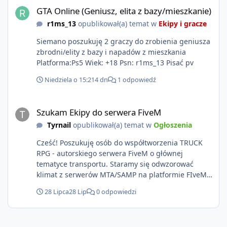
GTA Online (Geniusz, elita z bazy/mieszkanie)
r1ms_13
opublikował(a) temat w
Ekipy i gracze
Siemano poszukuję 2 graczy do zrobienia geniusza
zbrodni/elity z bazy i napadów z mieszkania
Platforma:Ps5 Wiek: +18 Psn: r1ms_13 Pisać pv
Niedziela o 15:21
4 dn
1 odpowiedź
Szukam Ekipy do serwera FiveM
Szukam Ekipy do serwera FiveM
Tyrnail
opublikował(a) temat w
Ogłoszenia
Cześć! Poszukuję osób do współtworzenia TRUCK
RPG - autorskiego serwera FiveM o głównej
tematyce transportu. Staramy się odwzorować
klimat z serwerów MTA/SAMP na platformie FIveM.
Oczywiście nie zabraknie kontentu dla graczy
28 Lipca
28 Lip
0 odpowiedzi
którzy chcą robić coś innego niż jeździć ciężarówką.
Projekt tworzony jest od podstaw z naciskiem na
jakość wykonania, bezpieczeństwo, optymalizację