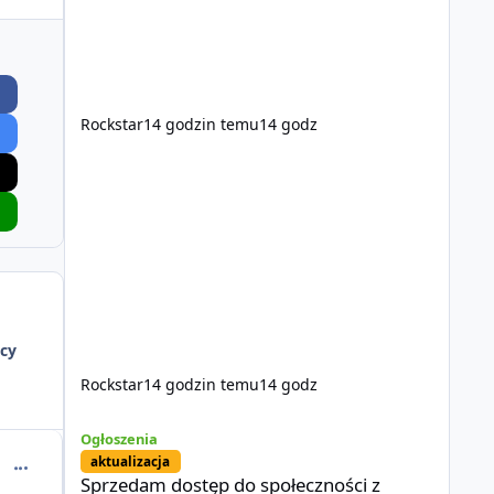
Rockstar
14 godzin temu
14 godz
cy
Rockstar
14 godzin temu
14 godz
Sprzedam dostęp do społeczności z porządnym multiplayer
Ogłoszenia
aktualizacja
comment_51078
Sprzedam dostęp do społeczności z