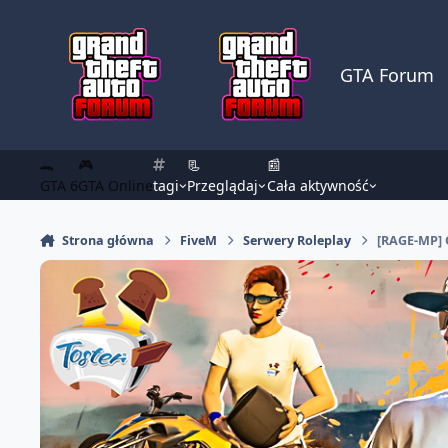
Skocz do zawartości
GTA Forum
🐊
🎮
📃
📰
GTA 6
GTA Online
tagi
Przeglądaj
Cała aktywność
Strona główna
FiveM
Serwery Roleplay
[RAGE-MP] 