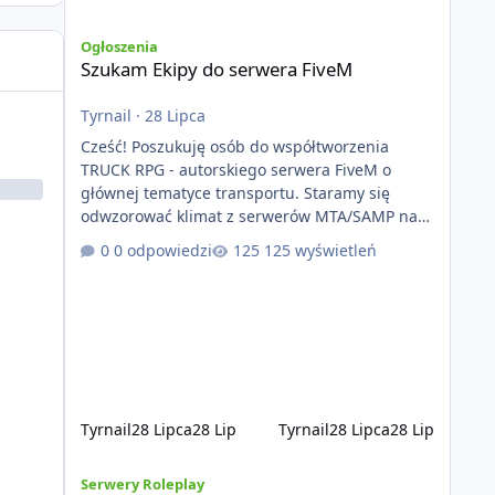
Szukam Ekipy do serwera FiveM
Ogłoszenia
Szukam Ekipy do serwera FiveM
Tyrnail
·
28 Lipca
Cześć! Poszukuję osób do współtworzenia
TRUCK RPG - autorskiego serwera FiveM o
głównej tematyce transportu. Staramy się
odwzorować klimat z serwerów MTA/SAMP na
platformie FIveM. Oczywiście nie zabraknie
0 odpowiedzi
125 wyświetleń
kontentu dla graczy którzy chcą robić coś
innego niż jeździć ciężarówką. Projekt tworzony
jest od podstaw z naciskiem na jakość
wykonania, bezpieczeństwo, optymalizację oraz
długoterminowy rozwój. Nie bazujemy na
przypadkowo pobranych skryptach większość
systemów powstaje pod potrzeby serwer
Tyrnail
28 Lipca
28 Lip
Tyrnail
28 Lipca
28 Lip
[ZAPOWIEDŹ] GTArealm - Tekstowy serwer RP będący praw
Serwery Roleplay