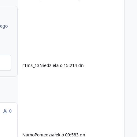
jego
r1ms_13
Niedziela o 15:21
4 dn
0
Namo
Poniedziałek o 09:58
3 dn