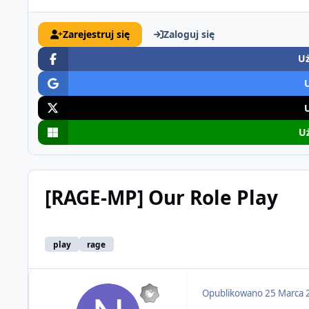
Zarejestruj się
Zaloguj się
Uż
Uż
[RAGE-MP] Our Role Play
play
rage
Opublikowano
25 Marca 