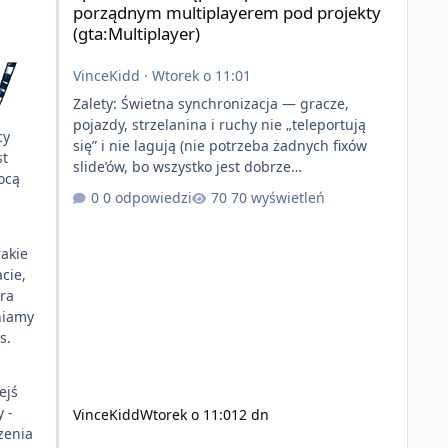
porządnym multiplayerem pod projekty
(gta:Multiplayer)
VinceKidd
·
Wtorek o 11:01
Zalety: Świetna synchronizacja — gracze,
pojazdy, strzelanina i ruchy nie „teleportują
cy
się” i nie lagują (nie potrzeba żadnych fixów
st
slide’ów, bo wszystko jest dobrze
ocą
zsynchronizowane i działa stabilnie) Ładne
0 odpowiedzi
70 wyświetleń
wejście do gry + solidny antycheat na poziomie
multiplayera Wygodne pisanie własnych
modów i skryptów (wsparcie C# / JS / C++ lub
rakie
możliwość napisania własnego modułu) Cena:
cie,
200$ Kontakt: Discord — vincekidd Telegram —
ra
xvincekidd Wideo demonstracyjne:
niamy
https://youtu.be/8IrdoG8iFz4
s.
ejś
 -
VinceKidd
Wtorek o 11:01
2 dn
zenia