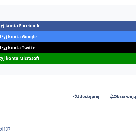
yj konta Facebook
Użyj konta Google
Użyj konta Twitter
yj konta Microsoft
Udostępnij
Obserwują
2019
7 l