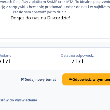
rwerach Role Play z platform SA:MP oraz MTA. To idealne połączeni
cję z rozgrywki. Chcesz się przekonać? Dołącz do nas i w najbliższ
czasie sam sprawdź jak to działa!
Dołącz do nas na Discordzie!
Dodano
Ostatnia odpowiedź
7 l
7 l
7 l
7 l
Dodaj nowy temat
Odpowiedz w tym tem
stów do wyświetlenia