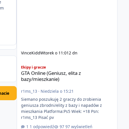
e
ym
VinceKidd
Wtorek o 11:01
2 dn
GTA Online (Geniusz, elita z bazy/mieszkanie)
Ekipy i gracze
GTA Online (Geniusz, elita z
bazy/mieszkanie)
r1ms_13
·
Niedziela o 15:21
acie
Siemano poszukuję 2 graczy do zrobienia
geniusza zbrodni/elity z bazy i napadów z
mieszkania Platforma:Ps5 Wiek: +18 Psn:
r1ms_13 Pisać pv
1 odpowiedź
97 wyświetleń