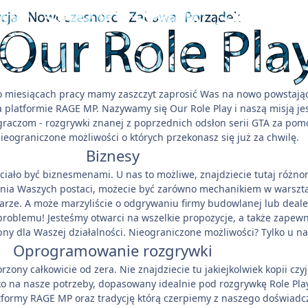
o miesiącach pracy mamy zaszczyt zaprosić Was na nowo powstają
na platformie RAGE MP. Nazywamy się Our Role Play i naszą misją je
raczom - rozgrywki znanej z poprzednich odsłon serii GTA za pom
ieograniczone możliwości o których przekonasz się już za chwilę.
Biznesy
ciało być biznesmenami. U nas to możliwe, znajdziecie tutaj różno
nia Waszych postaci, możecie być zarówno mechanikiem w warszta
arze. A może marzyliście o odgrywaniu firmy budowlanej lub deale
oblemu! Jesteśmy otwarci na wszelkie propozycje, a także zapew
ny dla Waszej działalności. Nieograniczone możliwości? Tylko u na
Oprogramowanie rozgrywki
rzony całkowicie od zera. Nie znajdziecie tu jakiejkolwiek kopii czyj
ko na nasze potrzeby, dopasowany idealnie pod rozgrywkę Role Play
atformy RAGE MP oraz tradycję którą czerpiemy z naszego doświadc