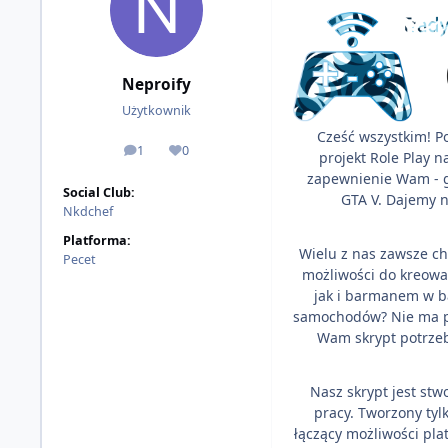
Neproify
Użytkownik
Cześć wszystkim! P
1
0
odpowiedzi
Reputacja
projekt Role Play 
zapewnienie Wam - g
Social Club:
GTA V. Dajemy n
Nkdchef
Platforma:
Wielu z nas zawsze ch
Pecet
możliwości do kreowa
jak i barmanem w b
samochodów? Nie ma pr
Wam skrypt potrzeb
Nasz skrypt jest stwo
pracy. Tworzony tyl
łączący możliwości pl