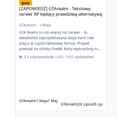
gtarp
[ZAPOWIEDŹ] GTArealm - Tekstowy
serwer RP będący prawdziwą alternatywą
GTArealm
·
1 Maja
GTA Realm to coś więcej niż serwer - to
świadomie zaprojektowana wizja hard role-
play’u w czysto tekstowej formie. Projekt
powstał na silniku FiveM, który wybraliśmy nie
bez powodu. To platforma oferująca ogromną
3 odpowiedzi
1 621 wyświetleń
elastyczność i znacznie szybszy rozwój
systemów niż w przypadku innych rozwiązań.
Usprawniona synchronizacja klient-serwer
eliminuje problemy znane z przeszłości i jasno
pokazuje, że nowoczesne podejście
technologiczne może iść w parze ze
stabilnością. Co istotne, FiveM pozostaje jedyną
GTArealm
1 Maja
1 Maj
GTArealm
26 Lipca
26 Lip