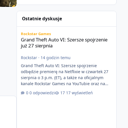
Ostatnie dyskusje
Grand Theft Auto VI: Szersze spojrzenie już 27 sierpnia
Rockstar Games
Grand Theft Auto VI: Szersze spojrzenie
już 27 sierpnia
Rockstar
·
14 godzin temu
Grand Theft Auto VI: Szersze spojrzenie
odbędzie premierę na Netflixie w czwartek 27
sierpnia o 3 p.m. (ET), a także na oficjalnym
kanale Rockstar Games na YouTubie oraz na
stronie Grand Theft Auto VI o 9 p.m. (ET) 27
0 odpowiedzi
17 wyświetleń
sierpnia. https://netflix.com/GTAVI Grand Theft
Auto VI będzie dostępne 19 listopada na
PlayStation 5 oraz Xbox Series X|S. Zamów
przed premierą na stronie
https://www.rockstargames.com/VI.