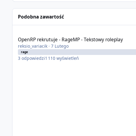
Podobna zawartość
OpenRP rekrutuje - RageMP - Tekstowy roleplay
OpenRP rekrutuje - RageMP - Tekstowy roleplay
reksio_variacik
·
7 Lutego
rage
3
odpowiedzi
1 110
wyświetleń