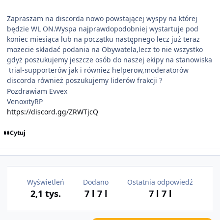
Zapraszam na discorda nowo powstającej wyspy na której
będzie WL ON.Wyspa najprawdopodobniej wystartuje pod
koniec miesiąca lub na początku następnego lecz już teraz
możecie składać podania na Obywatela,lecz to nie wszystko
gdyż poszukujemy jeszcze osób do naszej ekipy na stanowiska
trial-supporterów jak i równiez helperow,moderatorów
discorda również poszukujemy liderów frakcji
?
Pozdrawiam Evvex
VenoxityRP
https://discord.gg/ZRWTjcQ
Cytuj
Wyświetleń
Dodano
Ostatnia odpowiedź
2,1 tys.
7 l
7 l
7 l
7 l