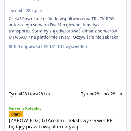
Tyrnail
·
28 Lipca
Cześć! Poszukuję osób do współtworzenia TRUCK RPG -
autorskiego serwera FiveM o głównej tematyce
transportu. Staramy się odwzorować klimat z serwerów
MTA/SAMP na platformie FIveM. Oczywiście nie zabraknie
kontentu dla graczy którzy chcą robić coś innego niż
0 odpowiedzi
131 wyświetleń
jeździć ciężarówką. Projekt tworzony jest od podstaw z
naciskiem na jakość wykonania, bezpieczeństwo,
optymalizację oraz długoterminowy rozwój. Nie bazujemy
na przypadkowo pobranych skryptach większość
systemów powstaje pod potrzeby serwer
Tyrnail
28 Lipca
28 Lip
Tyrnail
28 Lipca
28 Lip
[ZAPOWIEDŹ] GTArealm - Tekstowy serwer RP będący prawdziwą
Serwery Roleplay
gtarp
[ZAPOWIEDŹ] GTArealm - Tekstowy serwer RP
będący prawdziwą alternatywą