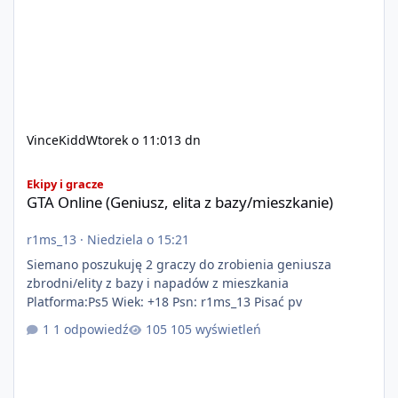
VinceKidd
Wtorek o 11:01
3 dn
GTA Online (Geniusz, elita z bazy/mieszkanie)
Ekipy i gracze
GTA Online (Geniusz, elita z bazy/mieszkanie)
r1ms_13
·
Niedziela o 15:21
Siemano poszukuję 2 graczy do zrobienia geniusza
zbrodni/elity z bazy i napadów z mieszkania
Platforma:Ps5 Wiek: +18 Psn: r1ms_13 Pisać pv
1 odpowiedź
105 wyświetleń