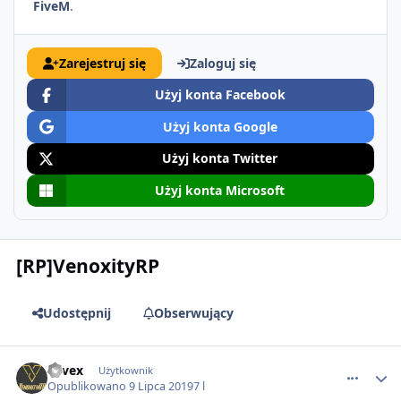
FiveM
.
Zarejestruj się
Zaloguj się
Użyj konta Facebook
Użyj konta Google
Użyj konta Twitter
Użyj konta Microsoft
[RP]VenoxityRP
Udostępnij
Obserwujący
comment_52516
evvex
Użytkownik
Opublikowano
9 Lipca 2019
7 l