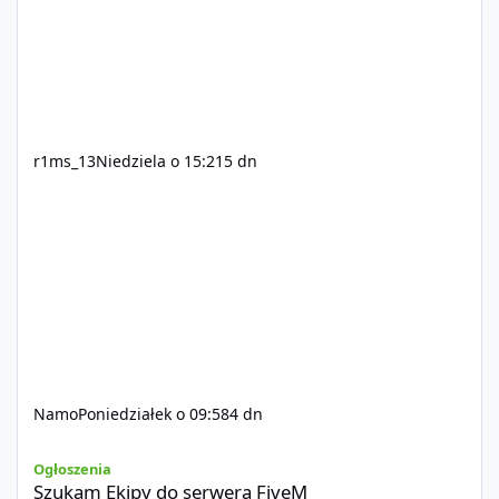
r1ms_13
Niedziela o 15:21
5 dn
Namo
Poniedziałek o 09:58
4 dn
Szukam Ekipy do serwera FiveM
Ogłoszenia
Szukam Ekipy do serwera FiveM