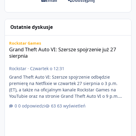
Email
Udostępnij
Ostatnie dyskusje
Grand Theft Auto VI: Szersze spojrzenie już 27 sierpnia
Rockstar Games
Grand Theft Auto VI: Szersze spojrzenie już 27
sierpnia
Rockstar
·
Czwartek o 12:31
Grand Theft Auto VI: Szersze spojrzenie odbędzie
premierę na Netflixie w czwartek 27 sierpnia o 3 p.m.
(ET), a także na oficjalnym kanale Rockstar Games na
YouTubie oraz na stronie Grand Theft Auto VI o 9 p.m.
(ET) 27 sierpnia. https://netflix.com/GTAVI Grand Theft
0 odpowiedzi
63 wyświetleń
Auto VI będzie dostępne 19 listopada na PlayStation 5
oraz Xbox Series X|S. Zamów przed premierą na stronie
https://www.rockstargames.com/VI.