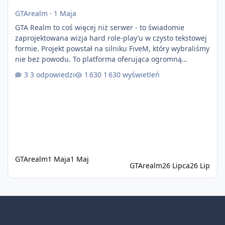
GTArealm
·
1 Maja
GTA Realm to coś więcej niż serwer - to świadomie
zaprojektowana wizja hard role-play’u w czysto tekstowej
formie. Projekt powstał na silniku FiveM, który wybraliśmy
nie bez powodu. To platforma oferująca ogromną
elastyczność i znacznie szybszy rozwój systemów niż w
3 odpowiedzi
1 630 wyświetleń
przypadku innych rozwiązań. Usprawniona
synchronizacja klient-serwer eliminuje problemy znane z
przeszłości i jasno pokazuje, że nowoczesne podejście
technologiczne może iść w parze ze stabilnością. Co
istotne, FiveM pozostaje jedyną
GTArealm
1 Maja
1 Maj
GTArealm
26 Lipca
26 Lip
Tryb jasny
Tryb ciemny
Preferencje systemowe