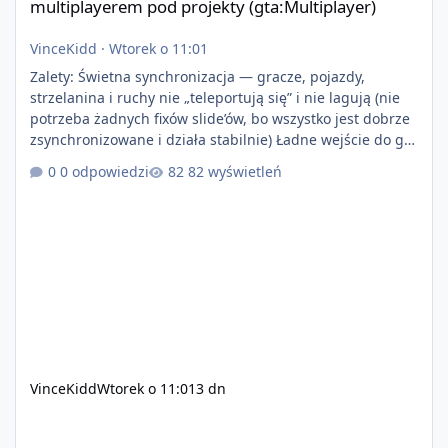
multiplayerem pod projekty (gta:Multiplayer)
VinceKidd
·
Wtorek o 11:01
Zalety: Świetna synchronizacja — gracze, pojazdy,
strzelanina i ruchy nie „teleportują się” i nie lagują (nie
potrzeba żadnych fixów slide’ów, bo wszystko jest dobrze
zsynchronizowane i działa stabilnie) Ładne wejście do gry
+ solidny antycheat na poziomie multiplayera Wygodne
0 odpowiedzi
82 wyświetleń
pisanie własnych modów i skryptów (wsparcie C# / JS /
C++ lub możliwość napisania własnego modułu) Cena:
200$ Kontakt: Discord — vincekidd Telegram —
xvincekidd Wideo demonstracyjne:
https://youtu.be/8IrdoG8iFz4
VinceKidd
Wtorek o 11:01
3 dn