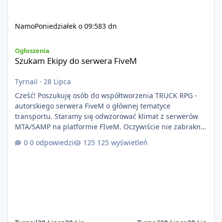
Namo
Poniedziałek o 09:58
3 dn
Szukam Ekipy do serwera FiveM
Ogłoszenia
Szukam Ekipy do serwera FiveM
Tyrnail
·
28 Lipca
Cześć! Poszukuję osób do współtworzenia TRUCK RPG -
autorskiego serwera FiveM o głównej tematyce
transportu. Staramy się odwzorować klimat z serwerów
MTA/SAMP na platformie FIveM. Oczywiście nie zabraknie
kontentu dla graczy którzy chcą robić coś innego niż
0 odpowiedzi
125 wyświetleń
jeździć ciężarówką. Projekt tworzony jest od podstaw z
naciskiem na jakość wykonania, bezpieczeństwo,
optymalizację oraz długoterminowy rozwój. Nie bazujemy
na przypadkowo pobranych skryptach większość
systemów powstaje pod potrzeby serwer