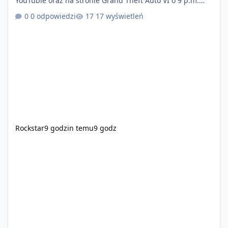
YouTubie oraz na stronie Grand Theft Auto VI o 9 p.m.
(ET) 27 sierpnia. https://netflix.com/GTAVI Grand Theft
0 odpowiedzi
17 wyświetleń
Auto VI będzie dostępne 19 listopada na PlayStation 5
oraz Xbox Series X|S. Zamów przed premierą na stronie
https://www.rockstargames.com/VI.
Rockstar
9 godzin temu
9 godz