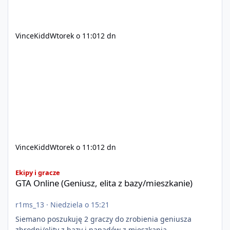
VinceKidd
Wtorek o 11:01
2 dn
VinceKidd
Wtorek o 11:01
2 dn
GTA Online (Geniusz, elita z bazy/mieszkanie)
Ekipy i gracze
GTA Online (Geniusz, elita z bazy/mieszkanie)
r1ms_13
·
Niedziela o 15:21
Siemano poszukuję 2 graczy do zrobienia geniusza
zbrodni/elity z bazy i napadów z mieszkania