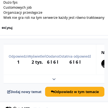
Dużo fps
Customowych job
Organizacji przestępcze
Wiek nie gra roli na tym serwerze każdy jest równo traktowany
Cytuj
Naj
Odpowiedzi
Wyświetleń
Dodano
Ostatnia odpowiedź
1
2 tys.
6 l
6 l
6 l
6 l
Rozwiń podsumowanie tematu
Dodaj nowy temat
Odpowiedz w tym temacie
comment_55829