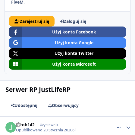
FiveM
.
Zarejestruj się
Zaloguj się
Użyj konta Facebook
Użyj konta Google
Użyj konta Twitter
Użyj konta Microsoft
Serwer RP JustLifeRP
Udostępnij
Obserwujący
comment_55821
Jacob142
Użytkownik
Opublikowano
20 Stycznia 2020
6 l