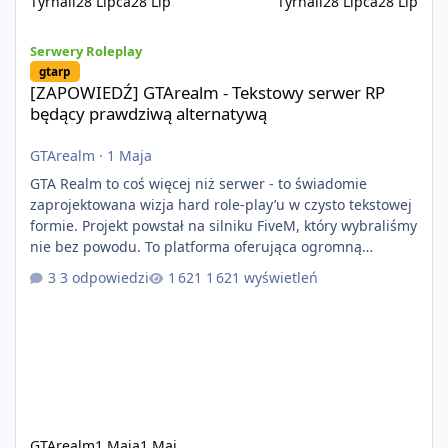
Tyrnail
28 Lipca
28 Lip
Tyrnail
28 Lipca
28 Lip
[ZAPOWIEDŹ] GTArealm - Tekstowy serwer RP będący prawdziwą
Serwery Roleplay
gtarp
[ZAPOWIEDŹ] GTArealm - Tekstowy serwer RP
będący prawdziwą alternatywą
GTArealm
·
1 Maja
GTA Realm to coś więcej niż serwer - to świadomie
zaprojektowana wizja hard role-play’u w czysto tekstowej
formie. Projekt powstał na silniku FiveM, który wybraliśmy
nie bez powodu. To platforma oferująca ogromną
elastyczność i znacznie szybszy rozwój systemów niż w
3 odpowiedzi
1 621 wyświetleń
przypadku innych rozwiązań. Usprawniona
synchronizacja klient-serwer eliminuje problemy znane z
przeszłości i jasno pokazuje, że nowoczesne podejście
technologiczne może iść w parze ze stabilnością. Co
istotne, FiveM pozostaje jedyną
GTArealm
1 Maja
1 Maj