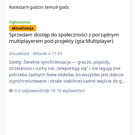
Rockstar
9 godzin temu
9 godz
Sprzedam dostęp do społeczności z porządnym multiplayerem pod
Ogłoszenia
aktualizacja
Sprzedam dostęp do społeczności z porządnym
multiplayerem pod projekty (gta:Multiplayer)
VinceKidd
·
Wtorek o 11:01
Zalety: Świetna synchronizacja — gracze, pojazdy,
strzelanina i ruchy nie „teleportują się” i nie lagują (nie
potrzeba żadnych fixów slide’ów, bo wszystko jest dobrze
zsynchronizowane i działa stabilnie) Ładne wejście do gry
+ solidny antycheat na poziomie multiplayera Wygodne
0 odpowiedzi
70 wyświetleń
pisanie własnych modów i skryptów (wsparcie C# / JS /
C++ lub możliwość napisania własnego modułu) Cena:
200$ Kontakt: Discord — vincekidd Telegram —
xvincekidd Wideo demonstracyjne:
https://youtu.be/8IrdoG8iFz4