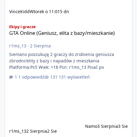
VinceKidd
Wtorek o 11:01
5 dn
GTA Online (Geniusz, elita z bazy/mieszkanie)
Ekipy i gracze
GTA Online (Geniusz, elita z bazy/mieszkanie)
r1ms_13
·
2 Sierpnia
Siemano poszukuję 2 graczy do zrobienia geniusza
zbrodni/elity z bazy i napadów z mieszkania
Platforma:Ps5 Wiek: +18 Psn: r1ms_13 Pisać pv
1 odpowiedź
131 wyświetleń
Namo
3 Sierpnia
3 Sie
r1ms_13
2 Sierpnia
2 Sie