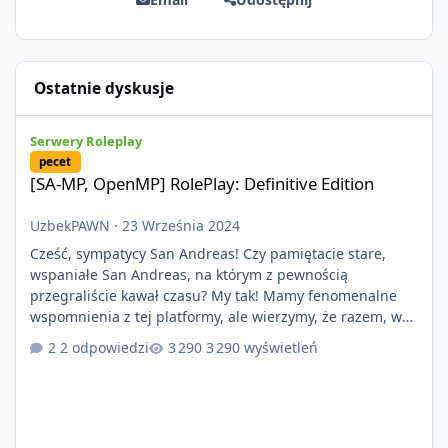
Ostatnie dyskusje
[SA-MP, OpenMP] RolePlay: Definitive Edition
Serwery Roleplay
pecet
[SA-MP, OpenMP] RolePlay: Definitive Edition
UzbekPAWN
·
23 Września 2024
Cześć, sympatycy San Andreas! Czy pamiętacie stare,
wspaniałe San Andreas, na którym z pewnością
przegraliście kawał czasu? My tak! Mamy fenomenalne
wspomnienia z tej platformy, ale wierzymy, że razem, w
nowopowstającym projekcie RolePlay: Definitive Edition
2 odpowiedzi
3 290 wyświetleń
uda nam się zbudować nowe, piękne chwile w roleplayu,
co pozwoli nam zbudować kolejne, piękne wspomnienia!
Taką możliwość zawdzięczamy dzięki nowopowstającej
platformie która przynosi nam wiele zmian, dzięki
lepszej optymalizacji i zabezpie