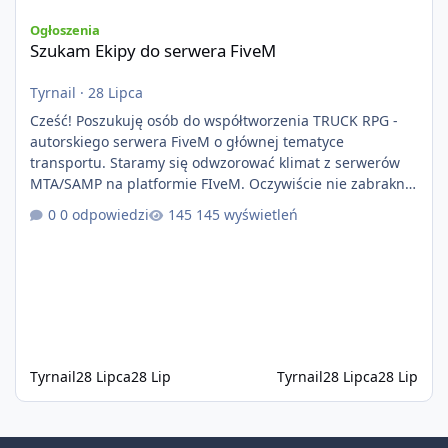
Szukam Ekipy do serwera FiveM
Ogłoszenia
Szukam Ekipy do serwera FiveM
Tyrnail
·
28 Lipca
Cześć! Poszukuję osób do współtworzenia TRUCK RPG -
autorskiego serwera FiveM o głównej tematyce
transportu. Staramy się odwzorować klimat z serwerów
MTA/SAMP na platformie FIveM. Oczywiście nie zabraknie
kontentu dla graczy którzy chcą robić coś innego niż
0 odpowiedzi
145 wyświetleń
jeździć ciężarówką. Projekt tworzony jest od podstaw z
naciskiem na jakość wykonania, bezpieczeństwo,
optymalizację oraz długoterminowy rozwój. Nie bazujemy
na przypadkowo pobranych skryptach większość
systemów powstaje pod potrzeby serwer
Tyrnail
28 Lipca
28 Lip
Tyrnail
28 Lipca
28 Lip