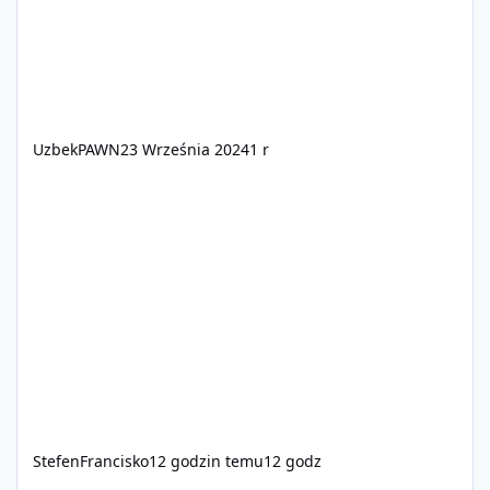
UzbekPAWN
23 Września 2024
1 r
StefenFrancisko
12 godzin temu
12 godz