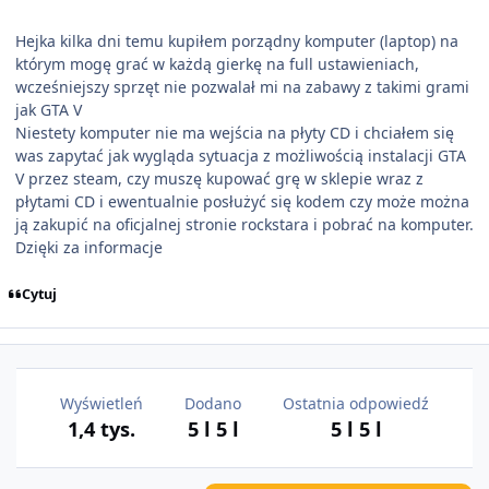
Hejka kilka dni temu kupiłem porządny komputer (laptop) na
którym mogę grać w każdą gierkę na full ustawieniach,
wcześniejszy sprzęt nie pozwalał mi na zabawy z takimi grami
jak GTA V
Niestety komputer nie ma wejścia na płyty CD i chciałem się
was zapytać jak wygląda sytuacja z możliwością instalacji GTA
V przez steam, czy muszę kupować grę w sklepie wraz z
płytami CD i ewentualnie posłużyć się kodem czy może można
ją zakupić na oficjalnej stronie rockstara i pobrać na komputer.
Dzięki za informacje
Cytuj
Wyświetleń
Dodano
Ostatnia odpowiedź
1,4 tys.
5 l
5 l
5 l
5 l