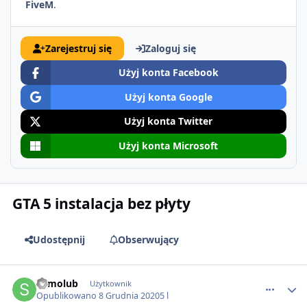
FiveM
.
Zarejestruj się
Zaloguj się
Użyj konta Facebook
Użyj konta Google
Użyj konta Twitter
Użyj konta Microsoft
GTA 5 instalacja bez płyty
Udostępnij
Obserwujący
comment_61048
Samolub
Użytkownik
Opublikowano
8 Grudnia 2020
5 l