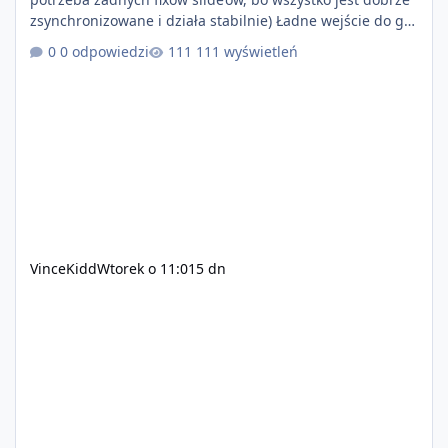
zsynchronizowane i działa stabilnie) Ładne wejście do gry
+ solidny antycheat na poziomie multiplayera Wygodne
0 odpowiedzi
111 wyświetleń
pisanie własnych modów i skryptów (wsparcie C# / JS /
C++ lub możliwość napisania własnego modułu) Cena:
200$ Kontakt: Discord — vincekidd Telegram —
xvincekidd Wideo demonstracyjne:
https://youtu.be/8IrdoG8iFz4
VinceKidd
Wtorek o 11:01
5 dn