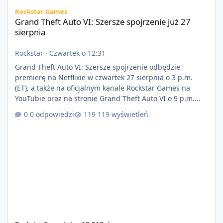
Grand Theft Auto VI: Szersze spojrzenie już 27 sierpnia
Rockstar Games
Grand Theft Auto VI: Szersze spojrzenie już 27
sierpnia
Rockstar
·
Czwartek o 12:31
Grand Theft Auto VI: Szersze spojrzenie odbędzie
premierę na Netflixie w czwartek 27 sierpnia o 3 p.m.
(ET), a także na oficjalnym kanale Rockstar Games na
YouTubie oraz na stronie Grand Theft Auto VI o 9 p.m.
(ET) 27 sierpnia. https://netflix.com/GTAVI Grand Theft
0 odpowiedzi
119 wyświetleń
Auto VI będzie dostępne 19 listopada na PlayStation 5
oraz Xbox Series X|S. Zamów przed premierą na stronie
https://www.rockstargames.com/VI.