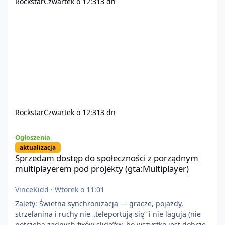
Rockstar
Czwartek o 12:31
3 dn
Rockstar
Czwartek o 12:31
3 dn
Sprzedam dostęp do społeczności z porządnym multiplayerem pod
Ogłoszenia
aktualizacja
Sprzedam dostęp do społeczności z porządnym
multiplayerem pod projekty (gta:Multiplayer)
VinceKidd
·
Wtorek o 11:01
Zalety: Świetna synchronizacja — gracze, pojazdy,
strzelanina i ruchy nie „teleportują się” i nie lagują (nie
potrzeba żadnych fixów slide’ów, bo wszystko jest dobrze