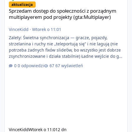
aktualizacja
Sprzedam dostęp do społeczności z porządnym
multiplayerem pod projekty (gta:Multiplayer)
VinceKidd
·
Wtorek o 11:01
Zalety: Świetna synchronizacja — gracze, pojazdy,
strzelanina i ruchy nie „teleportują się” i nie lagują (nie
potrzeba żadnych fixów slide’ów, bo wszystko jest dobrze
zsynchronizowane i działa stabilnie) Ładne wejście do gry
+ solidny antycheat na poziomie multiplayera Wygodne
0 odpowiedzi
67 wyświetleń
pisanie własnych modów i skryptów (wsparcie C# / JS /
C++ lub możliwość napisania własnego modułu) Cena:
200$ Kontakt: Discord — vincekidd Telegram —
xvincekidd Wideo demonstracyjne:
https://youtu.be/8IrdoG8iFz4
VinceKidd
Wtorek o 11:01
2 dn