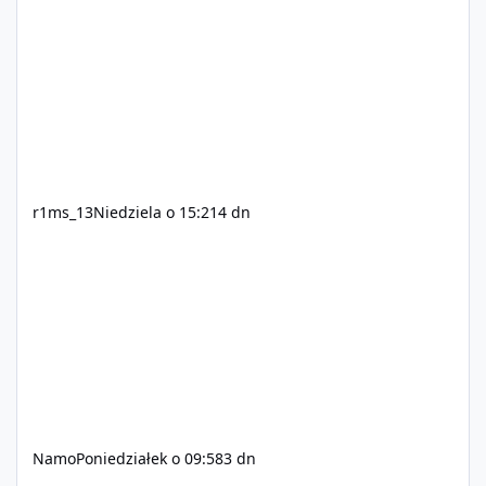
r1ms_13
Niedziela o 15:21
4 dn
Namo
Poniedziałek o 09:58
3 dn