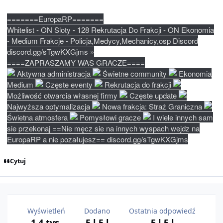
=======EuropaRP=======
Whitelist - ON Sloty - 128 Rekrutacja Do Frakcji - ON Ekonomia
- Medium Frakcje - Policja,Medycy,Mechanicy,osp Discord
discord.gg/sTgwKXGjms »
====ZAPRASZAMY WAS GRACZE====
Aktywna administracja
Świetne community
Ekonomia
Medium
Częste eventy
Rekrutacja do frakcji
Możliwość otwarcia własnej firmy
Częste update
Najwyższa optymalizacja
Nowa frakcja: Straż Graniczna
Świetna atmosfera
Pomysłowi gracze
I wiele innych sam
sie przekonaj ==Nie męcz sie na innych wyspach wejdz na
EuropaRP a nie pozałujesz== discord.gg/sTgwKXGjms
Cytuj
Wyświetleń
Dodano
Ostatnia odpowiedź
1,4 tys.
5 l
5 l
5 l
5 l