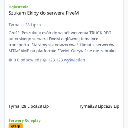
Szukam Ekipy do serwera FiveM
Ogłoszenia
Szukam Ekipy do serwera FiveM
Tyrnail
·
28 Lipca
Cześć! Poszukuję osób do współtworzenia TRUCK RPG -
autorskiego serwera FiveM o głównej tematyce
transportu. Staramy się odwzorować klimat z serwerów
MTA/SAMP na platformie FIveM. Oczywiście nie zabraknie
kontentu dla graczy którzy chcą robić coś innego niż
0 odpowiedzi
123 wyświetleń
jeździć ciężarówką. Projekt tworzony jest od podstaw z
naciskiem na jakość wykonania, bezpieczeństwo,
optymalizację oraz długoterminowy rozwój. Nie bazujemy
na przypadkowo pobranych skryptach większość
systemów powstaje pod potrzeby serwer
Tyrnail
28 Lipca
28 Lip
Tyrnail
28 Lipca
28 Lip
[ZAPOWIEDŹ] GTArealm - Tekstowy serwer RP będący prawdziwą
Serwery Roleplay
gtarp