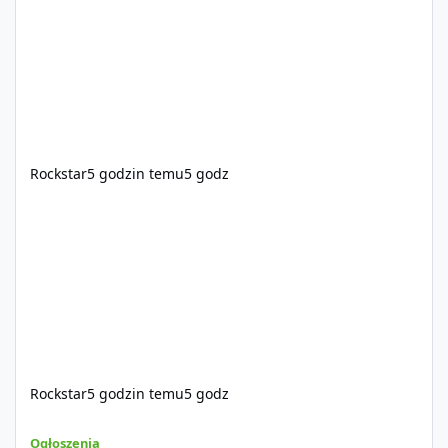
https://www.rockstargames.com/VI.
Rockstar
5 godzin temu
5 godz
Rockstar
5 godzin temu
5 godz
Sprzedam dostęp do społeczności z porządnym multiplayerem pod
Ogłoszenia