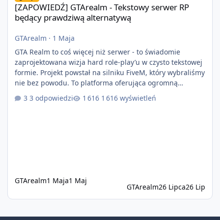
[ZAPOWIEDŹ] GTArealm - Tekstowy serwer RP
będący prawdziwą alternatywą
GTArealm
·
1 Maja
GTA Realm to coś więcej niż serwer - to świadomie
zaprojektowana wizja hard role-play’u w czysto tekstowej
formie. Projekt powstał na silniku FiveM, który wybraliśmy
nie bez powodu. To platforma oferująca ogromną
elastyczność i znacznie szybszy rozwój systemów niż w
3 odpowiedzi
1 616 wyświetleń
przypadku innych rozwiązań. Usprawniona
synchronizacja klient-serwer eliminuje problemy znane z
przeszłości i jasno pokazuje, że nowoczesne podejście
technologiczne może iść w parze ze stabilnością. Co
istotne, FiveM pozostaje jedyną
GTArealm
1 Maja
1 Maj
GTArealm
26 Lipca
26 Lip