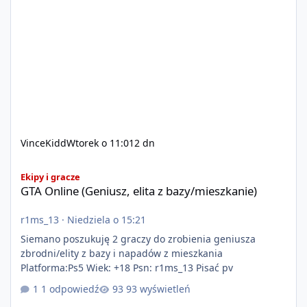
VinceKidd
Wtorek o 11:01
2 dn
GTA Online (Geniusz, elita z bazy/mieszkanie)
Ekipy i gracze
GTA Online (Geniusz, elita z bazy/mieszkanie)
r1ms_13
·
Niedziela o 15:21
Siemano poszukuję 2 graczy do zrobienia geniusza
zbrodni/elity z bazy i napadów z mieszkania
Platforma:Ps5 Wiek: +18 Psn: r1ms_13 Pisać pv
1 odpowiedź
93 wyświetleń