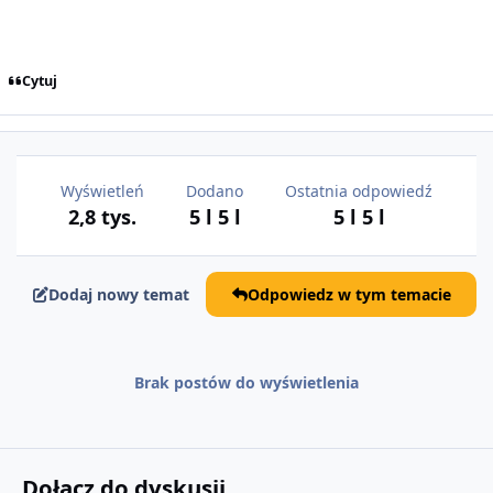
Cytuj
Wyświetleń
Dodano
Ostatnia odpowiedź
2,8 tys.
5 l
5 l
5 l
5 l
Dodaj nowy temat
Odpowiedz w tym temacie
Brak postów do wyświetlenia
Dołącz do dyskusji