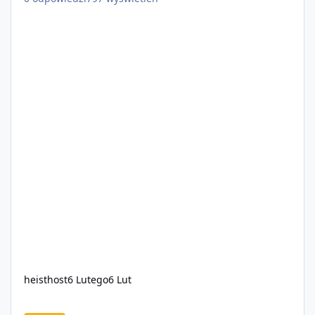
heisthost
6 Lutego
6 Lut
[REKRUTACJA] Zostań Medykiem! 🚑 | Wysokie Zarobki | Szkole