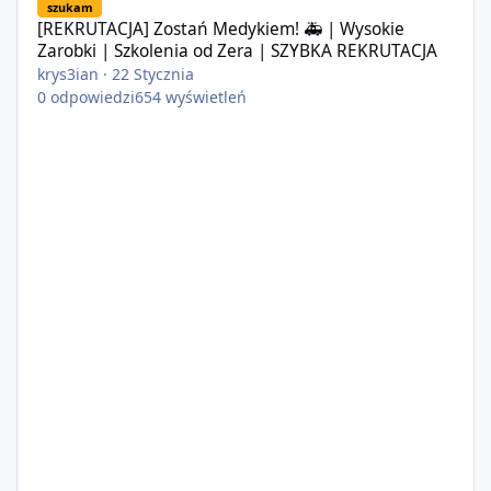
szukam
[REKRUTACJA] Zostań Medykiem! 🚑 | Wysokie
Zarobki | Szkolenia od Zera | SZYBKA REKRUTACJA
krys3ian
·
22 Stycznia
0
odpowiedzi
654
wyświetleń