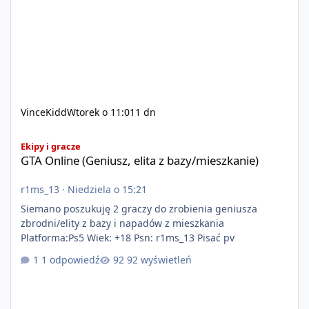
VinceKidd
Wtorek o 11:01
1 dn
GTA Online (Geniusz, elita z bazy/mieszkanie)
Ekipy i gracze
GTA Online (Geniusz, elita z bazy/mieszkanie)
r1ms_13
·
Niedziela o 15:21
Siemano poszukuję 2 graczy do zrobienia geniusza
zbrodni/elity z bazy i napadów z mieszkania
Platforma:Ps5 Wiek: +18 Psn: r1ms_13 Pisać pv
1 odpowiedź
92 wyświetleń