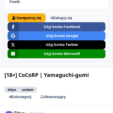
FiveM
.
Zarejestruj się
Zaloguj się
Użyj konta Facebook
Użyj konta Google
Użyj konta Twitter
Użyj konta Microsoft
[18+] CoCoRP | Yamaguchi-gumi
ekipa
szukam
Udostępnij
Obserwujący
comment_63754