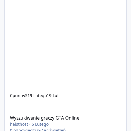
CpunnyS
19 Lutego
19 Lut
Wyszukiwanie graczy GTA Online
Wyszukiwanie graczy GTA Online
heisthost
·
6 Lutego
0
odpowiedzi
797
wyświetleń