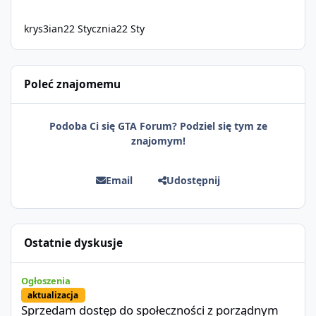
krys3ian
22 Stycznia
22 Sty
Poleć znajomemu
Podoba Ci się GTA Forum? Podziel się tym ze
znajomym!
Email
Udostępnij
Ostatnie dyskusje
Sprzedam dostęp do społeczności z porządnym multiplayerem pod
Ogłoszenia
aktualizacja
Sprzedam dostęp do społeczności z porządnym