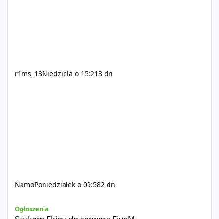
r1ms_13
Niedziela o 15:21
3 dn
Namo
Poniedziałek o 09:58
2 dn
Szukam Ekipy do serwera FiveM
Ogłoszenia
Szukam Ekipy do serwera FiveM