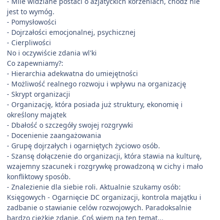
- Mile widziane postaci o azjatyckich korzeniach, chodź nie
jest to wymóg.
- Pomysłowości
- Dojrzałości emocjonalnej, psychicznej
- Cierpliwości
No i oczywiście zdania wl'ki
Co zapewniamy?:
- Hierarchia adekwatna do umiejętności
- Możliwość realnego rozwoju i wpływu na organizację
- Skrypt organizacji
- Organizację, która posiada już struktury, ekonomię i
określony majątek
- Dbałość o szczegóły swojej rozgrywki
- Docenienie zaangażowania
- Grupę dojrzałych i ogarniętych życiowo osób.
- Szansę dołączenie do organizacji, która stawia na kulturę,
wzajemny szacunek i rozgrywkę prowadzoną w cichy i mało
konfliktowy sposób.
- Znalezienie dla siebie roli. Aktualnie szukamy osób:
Księgowych - Ogarnięcie DC organizacji, kontrola majątku i
zadbanie o stawianie celów rozwojowych. Paradoksalnie
bardzo ciężkie zdanie. Coś wiem na ten temat...