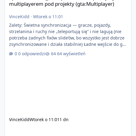
multiplayerem pod projekty (gta:Multiplayer)
VinceKidd
·
Wtorek o 11:01
Zalety: Świetna synchronizacja — gracze, pojazdy,
strzelanina i ruchy nie „teleportują się” i nie lagują (nie
potrzeba żadnych fixów slide’ów, bo wszystko jest dobrze
zsynchronizowane i działa stabilnie) Ładne wejście do gry
+ solidny antycheat na poziomie multiplayera Wygodne
0 odpowiedzi
64 wyświetleń
pisanie własnych modów i skryptów (wsparcie C# / JS /
C++ lub możliwość napisania własnego modułu) Cena:
200$ Kontakt: Discord — vincekidd Telegram —
xvincekidd Wideo demonstracyjne:
https://youtu.be/8IrdoG8iFz4
VinceKidd
Wtorek o 11:01
1 dn