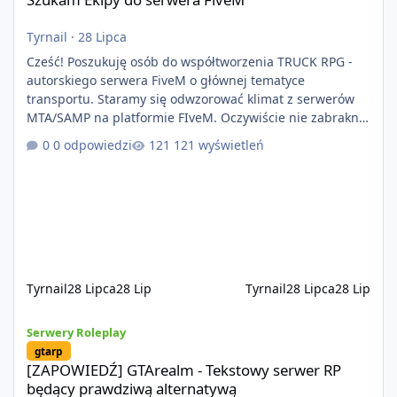
Tyrnail
·
28 Lipca
Cześć! Poszukuję osób do współtworzenia TRUCK RPG -
autorskiego serwera FiveM o głównej tematyce
transportu. Staramy się odwzorować klimat z serwerów
MTA/SAMP na platformie FIveM. Oczywiście nie zabraknie
kontentu dla graczy którzy chcą robić coś innego niż
0 odpowiedzi
121 wyświetleń
jeździć ciężarówką. Projekt tworzony jest od podstaw z
naciskiem na jakość wykonania, bezpieczeństwo,
optymalizację oraz długoterminowy rozwój. Nie bazujemy
na przypadkowo pobranych skryptach większość
systemów powstaje pod potrzeby serwer
Tyrnail
28 Lipca
28 Lip
Tyrnail
28 Lipca
28 Lip
[ZAPOWIEDŹ] GTArealm - Tekstowy serwer RP będący prawdziwą
Serwery Roleplay
gtarp
[ZAPOWIEDŹ] GTArealm - Tekstowy serwer RP
będący prawdziwą alternatywą