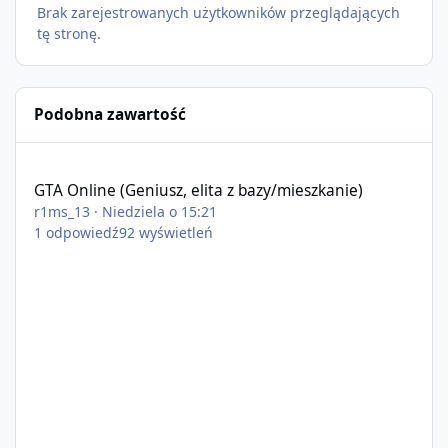
Brak zarejestrowanych użytkowników przeglądających
tę stronę.
Podobna zawartość
GTA Online (Geniusz, elita z bazy/mieszkanie)
GTA Online (Geniusz, elita z bazy/mieszkanie)
r1ms_13
·
Niedziela o 15:21
1
odpowiedź
92
wyświetleń