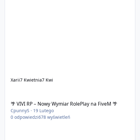
Xarii
7 Kwietnia
7 Kwi
🌴 VIVI RP – Nowy Wymiar RolePlay na FiveM 🌴
🌴 VIVI RP – Nowy Wymiar RolePlay na FiveM 🌴
CpunnyS
·
19 Lutego
0
odpowiedzi
678
wyświetleń