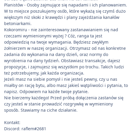
Planistów - Osoby zajmujące się napadami i ich planowaniem.
W to miejsce poszukujemy osób, które wykażą się czymś dużo
większym niż skoki z krawędzi i plany zajeżdżania kanałów
betoniarkami.
Kokoromiru - nie zainteresowany zastanawianiem się nad
rzeczami wymienionymi wyżej ? Cóż, ranga ta jest
odpowiedzią na twoje wymagania. Będziesz zwykłym
żołnierzem w naszej organizacji. Otrzymasz od nas konkretne
zadania do wykonania na dany dzień, oraz normy do
wyrobienia na dany tydzień. Obstawiasz transakcje, dajesz
propozycje, i zajmujesz się wszystkim po trochu. Takich ludzi
też potrzebujemy, jak każda organizacja.
Jeżeli masz na siebie pomysł i nie jesteś pewny, czy u nas
miałby on rację bytu, albo masz jakieś wątpliwości i pytania, to
napisz. Odpowiem na każde twoje pytanie.
Nie bierzemy każdego! Przed próbą dołączenia zastanów się
czy jesteś w stanie prowadzić rozgrywkę w wymieniony
sposób. Stawiamy na ciche działanie.
Kontakt:
Discord: raflem#2681