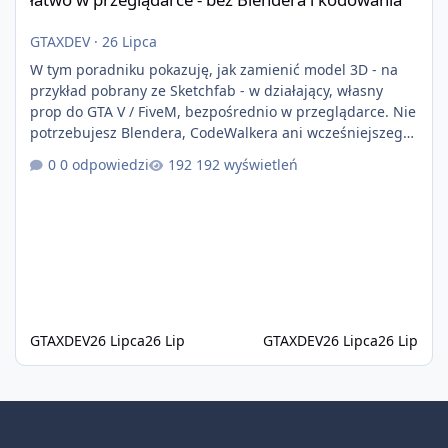
GTAXDEV
·
26 Lipca
W tym poradniku pokazuję, jak zamienić model 3D - na
przykład pobrany ze Sketchfab - w działający, własny
prop do GTA V / FiveM, bezpośrednio w przeglądarce. Nie
potrzebujesz Blendera, CodeWalkera ani wcześniejszego
doświadczenia z moddingiem. W tym przykładzie
0 odpowiedzi
192 wyświetleń
używam modelu basenu, ale ta sama metoda sprawdzi
się również w przypadku wielu innych propów. W tym
filmie: Jak znaleźć i pobrać model 3D Jak
przekonwertować model GLB na prop do GTA V / FiveM
Jak przetestować prop w grze Jak napraw
GTAXDEV
26 Lipca
26 Lip
GTAXDEV
26 Lipca
26 Lip