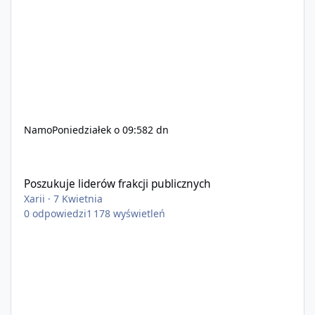
Namo
Poniedziałek o 09:58
2 dn
Poszukuje liderów frakcji publicznych
Poszukuje liderów frakcji publicznych
Xarii
·
7 Kwietnia
0
odpowiedzi
1 178
wyświetleń