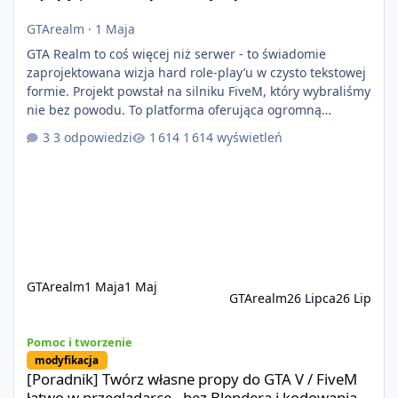
GTArealm
·
1 Maja
GTA Realm to coś więcej niż serwer - to świadomie
zaprojektowana wizja hard role-play’u w czysto tekstowej
formie. Projekt powstał na silniku FiveM, który wybraliśmy
nie bez powodu. To platforma oferująca ogromną
elastyczność i znacznie szybszy rozwój systemów niż w
3 odpowiedzi
1 614 wyświetleń
przypadku innych rozwiązań. Usprawniona
synchronizacja klient-serwer eliminuje problemy znane z
przeszłości i jasno pokazuje, że nowoczesne podejście
technologiczne może iść w parze ze stabilnością. Co
istotne, FiveM pozostaje jedyną
GTArealm
1 Maja
1 Maj
GTArealm
26 Lipca
26 Lip
[Poradnik] Twórz własne propy do GTA V / FiveM łatwo w przeglą
Pomoc i tworzenie
modyfikacja
[Poradnik] Twórz własne propy do GTA V / FiveM
łatwo w przeglądarce - bez Blendera i kodowania