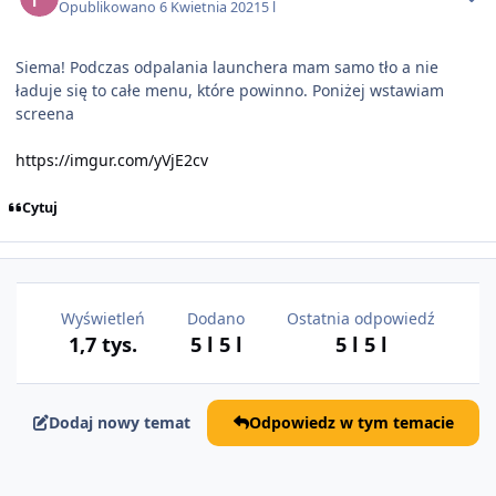
Opublikowano
6 Kwietnia 2021
5 l
Siema! Podczas odpalania launchera mam samo tło a nie
ładuje się to całe menu, które powinno. Poniżej wstawiam
screena
https://imgur.com/yVjE2cv
Cytuj
Wyświetleń
Dodano
Ostatnia odpowiedź
1,7 tys.
5 l
5 l
5 l
5 l
Dodaj nowy temat
Odpowiedz w tym temacie