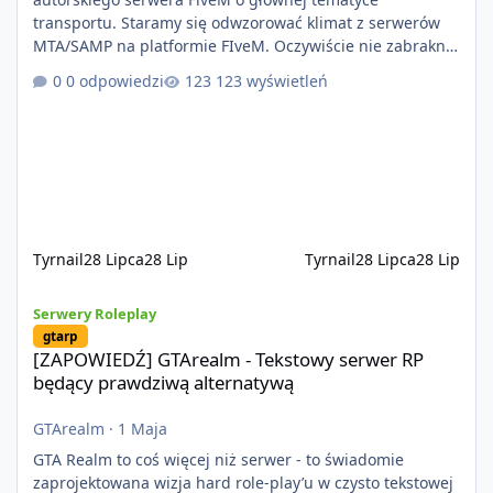
transportu. Staramy się odwzorować klimat z serwerów
MTA/SAMP na platformie FIveM. Oczywiście nie zabraknie
kontentu dla graczy którzy chcą robić coś innego niż
0 odpowiedzi
123 wyświetleń
jeździć ciężarówką. Projekt tworzony jest od podstaw z
naciskiem na jakość wykonania, bezpieczeństwo,
optymalizację oraz długoterminowy rozwój. Nie bazujemy
na przypadkowo pobranych skryptach większość
systemów powstaje pod potrzeby serwer
Tyrnail
28 Lipca
28 Lip
Tyrnail
28 Lipca
28 Lip
[ZAPOWIEDŹ] GTArealm - Tekstowy serwer RP będący prawdziwą
Serwery Roleplay
gtarp
[ZAPOWIEDŹ] GTArealm - Tekstowy serwer RP
będący prawdziwą alternatywą
GTArealm
·
1 Maja
GTA Realm to coś więcej niż serwer - to świadomie
zaprojektowana wizja hard role-play’u w czysto tekstowej