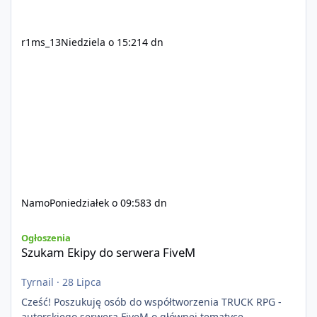
r1ms_13
Niedziela o 15:21
4 dn
Namo
Poniedziałek o 09:58
3 dn
Szukam Ekipy do serwera FiveM
Ogłoszenia
Szukam Ekipy do serwera FiveM
Tyrnail
·
28 Lipca
Cześć! Poszukuję osób do współtworzenia TRUCK RPG -
autorskiego serwera FiveM o głównej tematyce