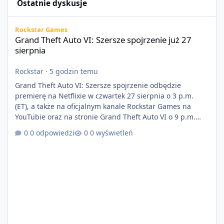
Ostatnie dyskusje
Grand Theft Auto VI: Szersze spojrzenie już 27 sierpnia
Rockstar Games
Grand Theft Auto VI: Szersze spojrzenie już 27
sierpnia
Rockstar
·
5 godzin temu
Grand Theft Auto VI: Szersze spojrzenie odbędzie
premierę na Netflixie w czwartek 27 sierpnia o 3 p.m.
(ET), a także na oficjalnym kanale Rockstar Games na
YouTubie oraz na stronie Grand Theft Auto VI o 9 p.m.
(ET) 27 sierpnia. https://netflix.com/GTAVI Grand Theft
0 odpowiedzi
0 wyświetleń
Auto VI będzie dostępne 19 listopada na PlayStation 5
oraz Xbox Series X|S. Zamów przed premierą na stronie
https://www.rockstargames.com/VI.