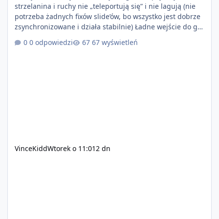
strzelanina i ruchy nie „teleportują się” i nie lagują (nie
potrzeba żadnych fixów slide’ów, bo wszystko jest dobrze
zsynchronizowane i działa stabilnie) Ładne wejście do gry
+ solidny antycheat na poziomie multiplayera Wygodne
0 odpowiedzi
67 wyświetleń
pisanie własnych modów i skryptów (wsparcie C# / JS /
C++ lub możliwość napisania własnego modułu) Cena:
200$ Kontakt: Discord — vincekidd Telegram —
xvincekidd Wideo demonstracyjne:
https://youtu.be/8IrdoG8iFz4
VinceKidd
Wtorek o 11:01
2 dn