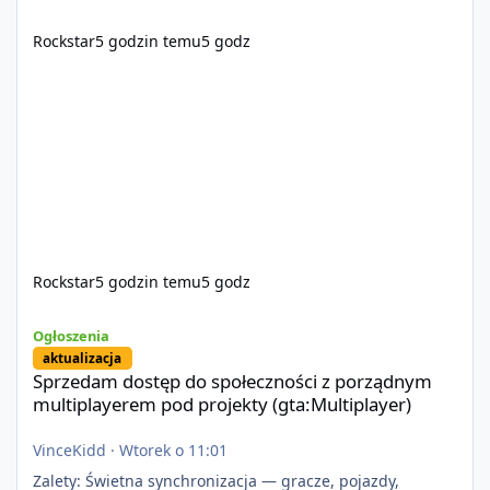
Rockstar
5 godzin temu
5 godz
Rockstar
5 godzin temu
5 godz
Sprzedam dostęp do społeczności z porządnym multiplayerem pod
Ogłoszenia
aktualizacja
Sprzedam dostęp do społeczności z porządnym
multiplayerem pod projekty (gta:Multiplayer)
VinceKidd
·
Wtorek o 11:01
Zalety: Świetna synchronizacja — gracze, pojazdy,