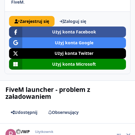
FiveM
.
Zarejestruj się
Zaloguj się
Użyj konta Facebook
Użyj konta Google
Użyj konta Twitter
Użyj konta Microsoft
FiveM launcher - problem z
załadowaniem
Udostępnij
Obserwujący
comment_63869
PWWP
Użytkownik