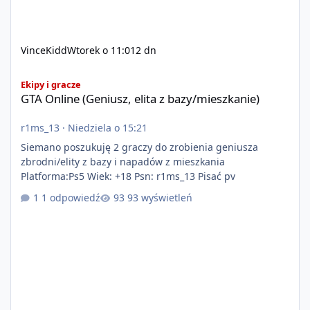
VinceKidd
Wtorek o 11:01
2 dn
GTA Online (Geniusz, elita z bazy/mieszkanie)
Ekipy i gracze
GTA Online (Geniusz, elita z bazy/mieszkanie)
r1ms_13
·
Niedziela o 15:21
Siemano poszukuję 2 graczy do zrobienia geniusza
zbrodni/elity z bazy i napadów z mieszkania
Platforma:Ps5 Wiek: +18 Psn: r1ms_13 Pisać pv
1 odpowiedź
93 wyświetleń