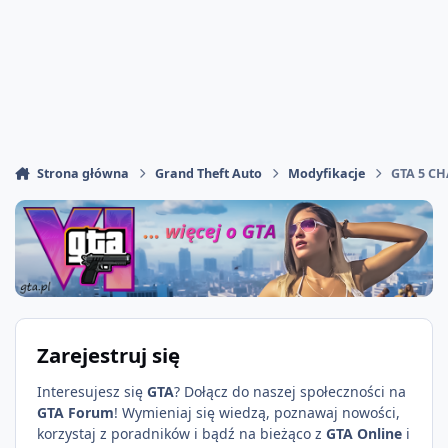
Strona główna
Grand Theft Auto
Modyfikacje
GTA 5 C
Zarejestruj się
Interesujesz się
GTA
? Dołącz do naszej społeczności na
GTA Forum
! Wymieniaj się wiedzą, poznawaj nowości,
korzystaj z poradników i bądź na bieżąco z
GTA Online
i