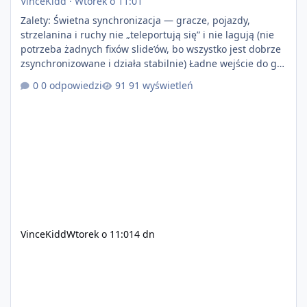
VinceKidd
·
Wtorek o 11:01
Zalety: Świetna synchronizacja — gracze, pojazdy,
strzelanina i ruchy nie „teleportują się” i nie lagują (nie
potrzeba żadnych fixów slide’ów, bo wszystko jest dobrze
zsynchronizowane i działa stabilnie) Ładne wejście do gry
+ solidny antycheat na poziomie multiplayera Wygodne
0 odpowiedzi
91 wyświetleń
pisanie własnych modów i skryptów (wsparcie C# / JS /
C++ lub możliwość napisania własnego modułu) Cena:
200$ Kontakt: Discord — vincekidd Telegram —
xvincekidd Wideo demonstracyjne:
https://youtu.be/8IrdoG8iFz4
VinceKidd
Wtorek o 11:01
4 dn