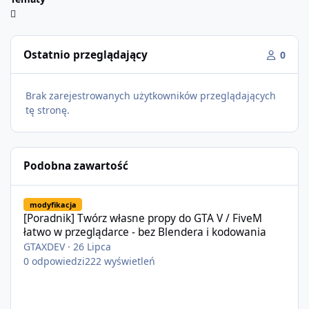
Ostatnio przeglądający
0
Brak zarejestrowanych użytkowników przeglądających
tę stronę.
Podobna zawartość
[Poradnik] Twórz własne propy do GTA V / FiveM łatwo w przeglą
modyfikacja
[Poradnik] Twórz własne propy do GTA V / FiveM
łatwo w przeglądarce - bez Blendera i kodowania
GTAXDEV
·
26 Lipca
0
odpowiedzi
222
wyświetleń