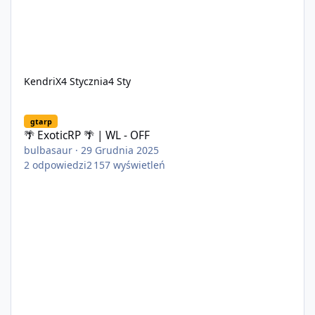
KendriX
4 Stycznia
4 Sty
🌴 ExoticRP 🌴 | WL - OFF
gtarp
🌴 ExoticRP 🌴 | WL - OFF
bulbasaur
·
29 Grudnia 2025
2
odpowiedzi
2 157
wyświetleń