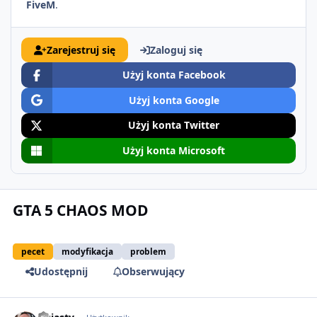
FiveM
.
Zarejestruj się
Zaloguj się
Użyj konta Facebook
Użyj konta Google
Użyj konta Twitter
Użyj konta Microsoft
GTA 5 CHAOS MOD
pecet
modyfikacja
problem
Udostępnij
Obserwujący
comment_63890