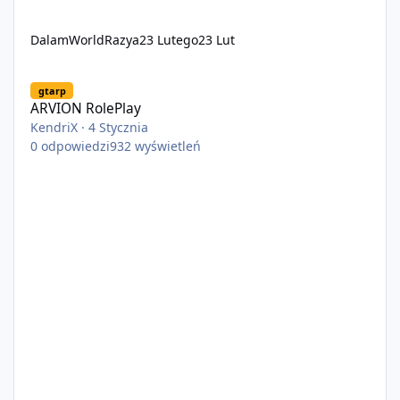
DalamWorldRazya
23 Lutego
23 Lut
ARVION RolePlay
gtarp
ARVION RolePlay
KendriX
·
4 Stycznia
0
odpowiedzi
932
wyświetleń