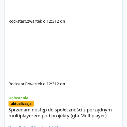
Rockstar
Czwartek o 12:31
2 dn
Rockstar
Czwartek o 12:31
2 dn
Sprzedam dostęp do społeczności z porządnym multiplayerem pod
Ogłoszenia
aktualizacja
Sprzedam dostęp do społeczności z porządnym
multiplayerem pod projekty (gta:Multiplayer)