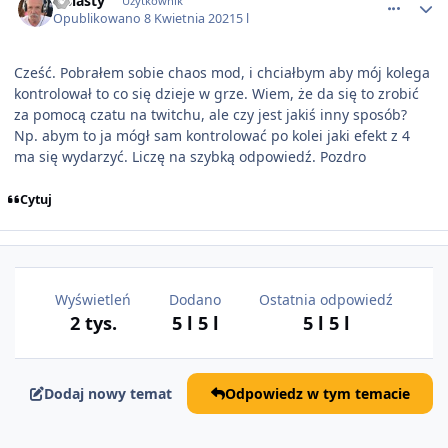
Lisiasty
Użytkownik
Opublikowano
8 Kwietnia 2021
5 l
Cześć. Pobrałem sobie chaos mod, i chciałbym aby mój kolega
kontrolował to co się dzieje w grze. Wiem, że da się to zrobić
za pomocą czatu na twitchu, ale czy jest jakiś inny sposób?
Np. abym to ja mógł sam kontrolować po kolei jaki efekt z 4
ma się wydarzyć. Liczę na szybką odpowiedź. Pozdro
Cytuj
Wyświetleń
Dodano
Ostatnia odpowiedź
2 tys.
5 l
5 l
5 l
5 l
Dodaj nowy temat
Odpowiedz w tym temacie