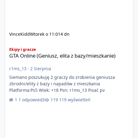
VinceKidd
Wtorek o 11:01
4 dn
GTA Online (Geniusz, elita z bazy/mieszkanie)
Ekipy i gracze
GTA Online (Geniusz, elita z bazy/mieszkanie)
r1ms_13
·
2 Sierpnia
Siemano poszukuję 2 graczy do zrobienia geniusza
zbrodni/elity z bazy i napadów z mieszkania
Platforma:Ps5 Wiek: +18 Psn: r1ms_13 Pisać pv
1 odpowiedź
119 wyświetleń