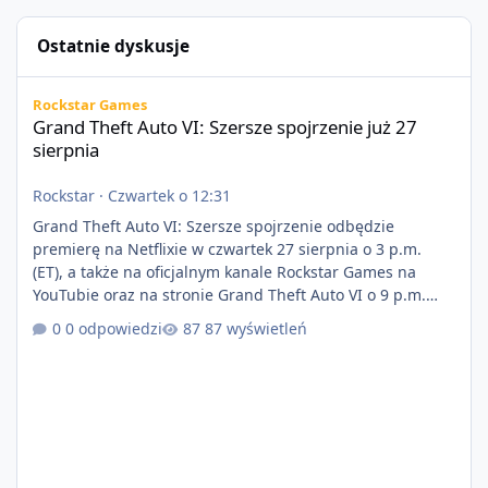
Ostatnie dyskusje
Grand Theft Auto VI: Szersze spojrzenie już 27 sierpnia
Rockstar Games
Grand Theft Auto VI: Szersze spojrzenie już 27
sierpnia
Rockstar
·
Czwartek o 12:31
Grand Theft Auto VI: Szersze spojrzenie odbędzie
premierę na Netflixie w czwartek 27 sierpnia o 3 p.m.
(ET), a także na oficjalnym kanale Rockstar Games na
YouTubie oraz na stronie Grand Theft Auto VI o 9 p.m.
(ET) 27 sierpnia. https://netflix.com/GTAVI Grand Theft
0 odpowiedzi
87 wyświetleń
Auto VI będzie dostępne 19 listopada na PlayStation 5
oraz Xbox Series X|S. Zamów przed premierą na stronie
https://www.rockstargames.com/VI.