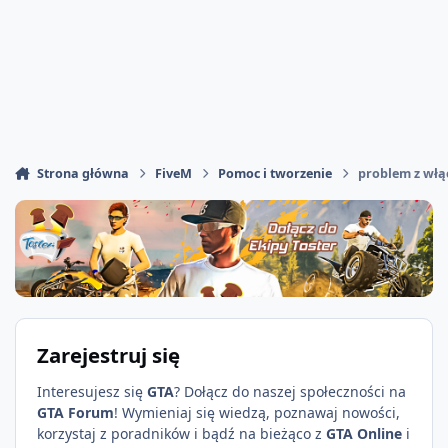
Strona główna
FiveM
Pomoc i tworzenie
problem z włą
Zarejestruj się
Interesujesz się
GTA
? Dołącz do naszej społeczności na
GTA Forum
! Wymieniaj się wiedzą, poznawaj nowości,
korzystaj z poradników i bądź na bieżąco z
GTA Online
i