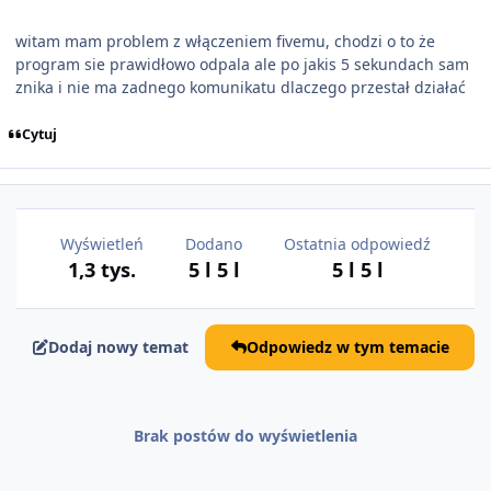
witam mam problem z włączeniem fivemu, chodzi o to że
program sie prawidłowo odpala ale po jakis 5 sekundach sam
znika i nie ma zadnego komunikatu dlaczego przestał działać
Cytuj
Wyświetleń
Dodano
Ostatnia odpowiedź
1,3 tys.
5 l
5 l
5 l
5 l
Dodaj nowy temat
Odpowiedz w tym temacie
Brak postów do wyświetlenia