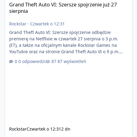
Grand Theft Auto VI: Szersze spojrzenie już 27
sierpnia
Rockstar
·
Czwartek o 12:31
Grand Theft Auto VI: Szersze spojrzenie odbędzie
premierę na Netflixie w czwartek 27 sierpnia o 3 p.m.
(ET), a także na oficjalnym kanale Rockstar Games na
YouTubie oraz na stronie Grand Theft Auto VI o 9 p.m.
(ET) 27 sierpnia. https://netflix.com/GTAVI Grand Theft
0 odpowiedzi
87 wyświetleń
Auto VI będzie dostępne 19 listopada na PlayStation 5
oraz Xbox Series X|S. Zamów przed premierą na stronie
https://www.rockstargames.com/VI.
Rockstar
Czwartek o 12:31
2 dn