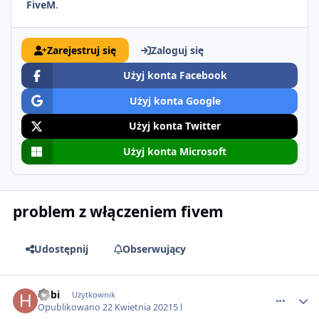
FiveM
.
Zarejestruj się
Zaloguj się
Użyj konta Facebook
Użyj konta Google
Użyj konta Twitter
Użyj konta Microsoft
problem z włączeniem fivem
Udostępnij
Obserwujący
comment_64048
hubi
Użytkownik
Opublikowano
22 Kwietnia 2021
5 l