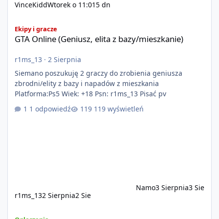
VinceKidd
Wtorek o 11:01
5 dn
GTA Online (Geniusz, elita z bazy/mieszkanie)
Ekipy i gracze
GTA Online (Geniusz, elita z bazy/mieszkanie)
r1ms_13
·
2 Sierpnia
Siemano poszukuję 2 graczy do zrobienia geniusza
zbrodni/elity z bazy i napadów z mieszkania
Platforma:Ps5 Wiek: +18 Psn: r1ms_13 Pisać pv
1 odpowiedź
119 wyświetleń
Namo
3 Sierpnia
3 Sie
r1ms_13
2 Sierpnia
2 Sie
Szukam Ekipy do serwera FiveM