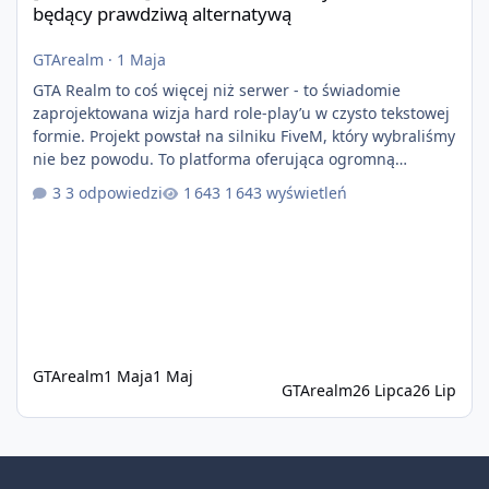
będący prawdziwą alternatywą
GTArealm
·
1 Maja
GTA Realm to coś więcej niż serwer - to świadomie
zaprojektowana wizja hard role-play’u w czysto tekstowej
formie. Projekt powstał na silniku FiveM, który wybraliśmy
nie bez powodu. To platforma oferująca ogromną
elastyczność i znacznie szybszy rozwój systemów niż w
3 odpowiedzi
1 643 wyświetleń
przypadku innych rozwiązań. Usprawniona
synchronizacja klient-serwer eliminuje problemy znane z
przeszłości i jasno pokazuje, że nowoczesne podejście
technologiczne może iść w parze ze stabilnością. Co
istotne, FiveM pozostaje jedyną
GTArealm
1 Maja
1 Maj
GTArealm
26 Lipca
26 Lip