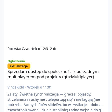
Rockstar
Czwartek o 12:31
2 dn
Sprzedam dostęp do społeczności z porządnym multiplayerem pod
Ogłoszenia
aktualizacja
Sprzedam dostęp do społeczności z porządnym
multiplayerem pod projekty (gta:Multiplayer)
VinceKidd
·
Wtorek o 11:01
Zalety: Świetna synchronizacja — gracze, pojazdy,
strzelanina i ruchy nie „teleportują się” i nie lagują (nie
potrzeba żadnych fixów slide’ów, bo wszystko jest dobrze
zsynchronizowane i działa stabilnie) Ładne wejście do gry