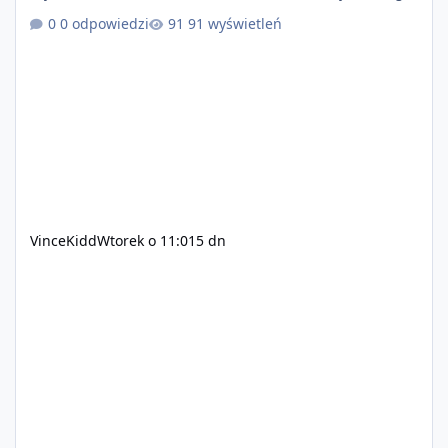
+ solidny antycheat na poziomie multiplayera Wygodne
0 odpowiedzi
91 wyświetleń
pisanie własnych modów i skryptów (wsparcie C# / JS /
C++ lub możliwość napisania własnego modułu) Cena:
200$ Kontakt: Discord — vincekidd Telegram —
xvincekidd Wideo demonstracyjne:
https://youtu.be/8IrdoG8iFz4
VinceKidd
Wtorek o 11:01
5 dn