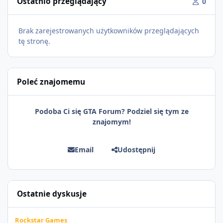
Ostatnio przeglądający
0
Brak zarejestrowanych użytkowników przeglądających
tę stronę.
Poleć znajomemu
Podoba Ci się GTA Forum? Podziel się tym ze
znajomym!
Email
Udostępnij
Ostatnie dyskusje
Grand Theft Auto VI: Szersze spojrzenie już 27 sierpnia
Rockstar Games