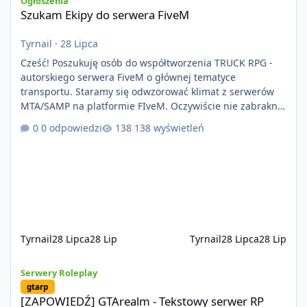
Ogłoszenia
Szukam Ekipy do serwera FiveM
Tyrnail
·
28 Lipca
Cześć! Poszukuję osób do współtworzenia TRUCK RPG -
autorskiego serwera FiveM o głównej tematyce
transportu. Staramy się odwzorować klimat z serwerów
MTA/SAMP na platformie FIveM. Oczywiście nie zabraknie
kontentu dla graczy którzy chcą robić coś innego niż
0 odpowiedzi
138 wyświetleń
jeździć ciężarówką. Projekt tworzony jest od podstaw z
naciskiem na jakość wykonania, bezpieczeństwo,
optymalizację oraz długoterminowy rozwój. Nie bazujemy
na przypadkowo pobranych skryptach większość
systemów powstaje pod potrzeby serwer
Tyrnail
28 Lipca
28 Lip
Tyrnail
28 Lipca
28 Lip
[ZAPOWIEDŹ] GTArealm - Tekstowy serwer RP będący prawdziwą
Serwery Roleplay
gtarp
[ZAPOWIEDŹ] GTArealm - Tekstowy serwer RP