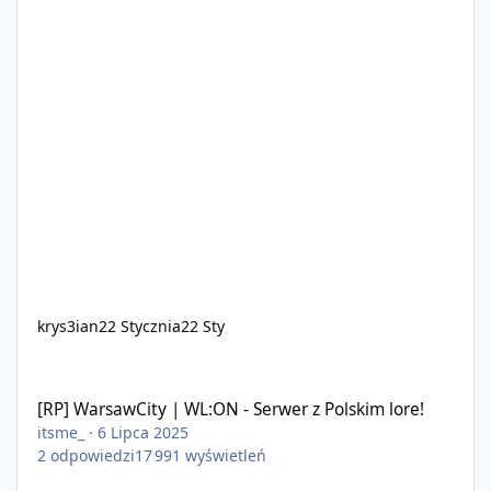
krys3ian
22 Stycznia
22 Sty
[RP] WarsawCity | WL:ON - Serwer z Polskim lore!
[RP] WarsawCity | WL:ON - Serwer z Polskim lore!
itsme_
·
6 Lipca 2025
2
odpowiedzi
17 991
wyświetleń