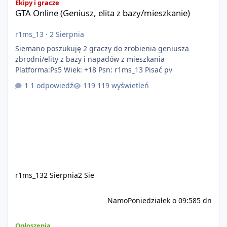
Ekipy i gracze
GTA Online (Geniusz, elita z bazy/mieszkanie)
r1ms_13
·
2 Sierpnia
Siemano poszukuję 2 graczy do zrobienia geniusza
zbrodni/elity z bazy i napadów z mieszkania
Platforma:Ps5 Wiek: +18 Psn: r1ms_13 Pisać pv
1 odpowiedź
119 wyświetleń
r1ms_13
2 Sierpnia
2 Sie
Namo
Poniedziałek o 09:58
5 dn
Szukam Ekipy do serwera FiveM
Ogłoszenia