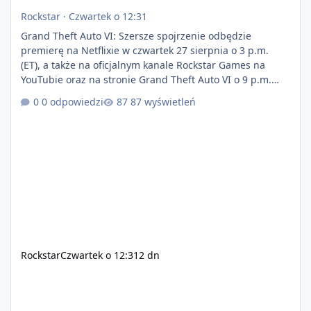
Rockstar
·
Czwartek o 12:31
Grand Theft Auto VI: Szersze spojrzenie odbędzie
premierę na Netflixie w czwartek 27 sierpnia o 3 p.m.
(ET), a także na oficjalnym kanale Rockstar Games na
YouTubie oraz na stronie Grand Theft Auto VI o 9 p.m.
(ET) 27 sierpnia. https://netflix.com/GTAVI Grand Theft
0 odpowiedzi
87 wyświetleń
Auto VI będzie dostępne 19 listopada na PlayStation 5
oraz Xbox Series X|S. Zamów przed premierą na stronie
https://www.rockstargames.com/VI.
Rockstar
Czwartek o 12:31
2 dn