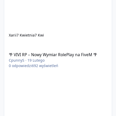
Xarii
7 Kwietnia
7 Kwi
🌴 VIVI RP – Nowy Wymiar RolePlay na FiveM 🌴
🌴 VIVI RP – Nowy Wymiar RolePlay na FiveM 🌴
CpunnyS
·
19 Lutego
0
odpowiedzi
692
wyświetleń