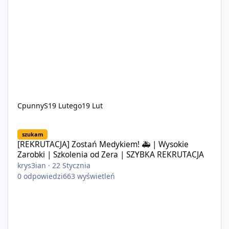
CpunnyS
19 Lutego
19 Lut
[REKRUTACJA] Zostań Medykiem! 🚑 | Wysokie Zarobki | Szkole
szukam
[REKRUTACJA] Zostań Medykiem! 🚑 | Wysokie
Zarobki | Szkolenia od Zera | SZYBKA REKRUTACJA
krys3ian
·
22 Stycznia
0
odpowiedzi
663
wyświetleń