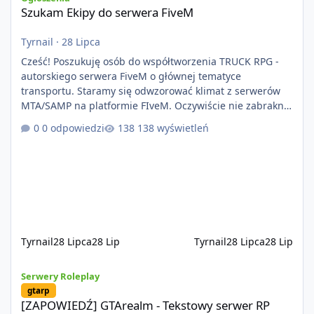
Szukam Ekipy do serwera FiveM
Tyrnail
·
28 Lipca
Cześć! Poszukuję osób do współtworzenia TRUCK RPG -
autorskiego serwera FiveM o głównej tematyce
transportu. Staramy się odwzorować klimat z serwerów
MTA/SAMP na platformie FIveM. Oczywiście nie zabraknie
kontentu dla graczy którzy chcą robić coś innego niż
0 odpowiedzi
138 wyświetleń
jeździć ciężarówką. Projekt tworzony jest od podstaw z
naciskiem na jakość wykonania, bezpieczeństwo,
optymalizację oraz długoterminowy rozwój. Nie bazujemy
na przypadkowo pobranych skryptach większość
systemów powstaje pod potrzeby serwer
Tyrnail
28 Lipca
28 Lip
Tyrnail
28 Lipca
28 Lip
[ZAPOWIEDŹ] GTArealm - Tekstowy serwer RP będący prawdziwą
Serwery Roleplay
gtarp
[ZAPOWIEDŹ] GTArealm - Tekstowy serwer RP