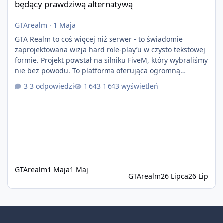
będący prawdziwą alternatywą
GTArealm
·
1 Maja
GTA Realm to coś więcej niż serwer - to świadomie
zaprojektowana wizja hard role-play’u w czysto tekstowej
formie. Projekt powstał na silniku FiveM, który wybraliśmy
nie bez powodu. To platforma oferująca ogromną
elastyczność i znacznie szybszy rozwój systemów niż w
3 odpowiedzi
1 643 wyświetleń
przypadku innych rozwiązań. Usprawniona
synchronizacja klient-serwer eliminuje problemy znane z
przeszłości i jasno pokazuje, że nowoczesne podejście
technologiczne może iść w parze ze stabilnością. Co
istotne, FiveM pozostaje jedyną
GTArealm
1 Maja
1 Maj
GTArealm
26 Lipca
26 Lip