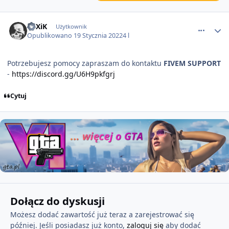
comment_66756
FoXiK
Użytkownik
Opublikowano
19 Stycznia 2022
4 l
Potrzebujesz pomocy zapraszam do kontaktu
FIVEM SUPPORT
-
https://discord.gg/U6H9pkfgrj
Cytuj
Dołącz do dyskusji
Możesz dodać zawartość już teraz a zarejestrować się
później. Jeśli posiadasz już konto,
zaloguj się
aby dodać