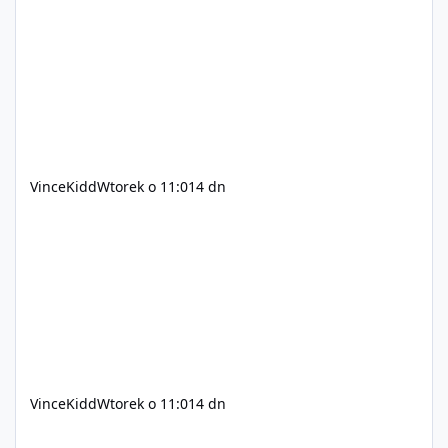
C++ lub możliwość napisania własnego modułu) Cena:
200$ Kontakt: Discord — vincekidd Telegram —
xvincekidd Wideo demonstracyjne:
https://youtu.be/8IrdoG8iFz4
VinceKidd
Wtorek o 11:01
4 dn
VinceKidd
Wtorek o 11:01
4 dn
GTA Online (Geniusz, elita z bazy/mieszkanie)