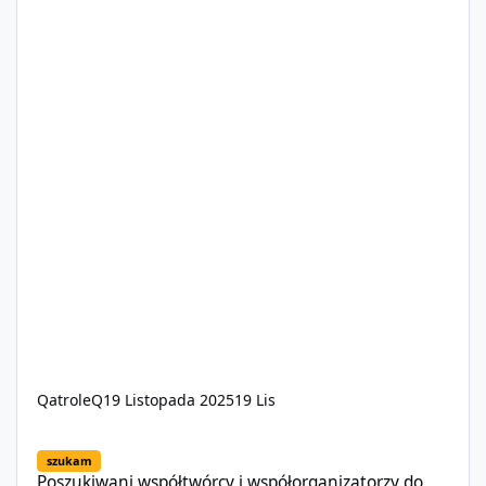
QatroleQ
19 Listopada 2025
19 Lis
Poszukiwani współtwórcy i współorganizatorzy do projektu Five
szukam
Poszukiwani współtwórcy i współorganizatorzy do