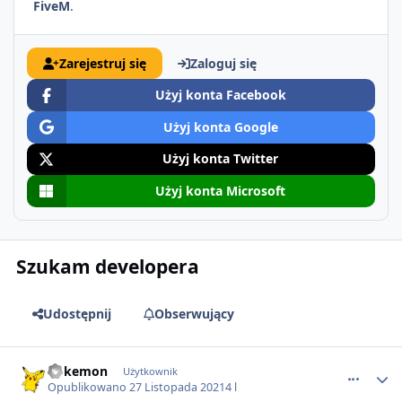
FiveM
.
Zarejestruj się
Zaloguj się
Użyj konta Facebook
Użyj konta Google
Użyj konta Twitter
Użyj konta Microsoft
Szukam developera
Udostępnij
Obserwujący
comment_66246
Pokemon
Użytkownik
Opublikowano
27 Listopada 2021
4 l