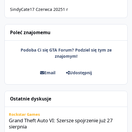
SindyCate
17 Czerwca 2025
1 r
Poleć znajomemu
Podoba Ci się GTA Forum? Podziel się tym ze
znajomym!
Email
Udostępnij
Ostatnie dyskusje
Grand Theft Auto VI: Szersze spojrzenie już 27 sierpnia
Rockstar Games
Grand Theft Auto VI: Szersze spojrzenie już 27
sierpnia