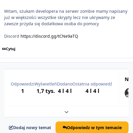
Witam, szukam developera na serwer zombie mamy napisany
już w większości wszystkie skrypty lecz nie ukrywamy ze
zawsze przyda się dodatkowa osoba do pomocy
Discord
https://discord.gg/tCNe9aTQ
Cytuj
Naj
Odpowiedzi
Wyświetleń
Dodano
Ostatnia odpowiedź
1
1,7 tys.
4 l
4 l
4 l
4 l
Rozwiń podsumowanie tematu
Dodaj nowy temat
Odpowiedz w tym temacie