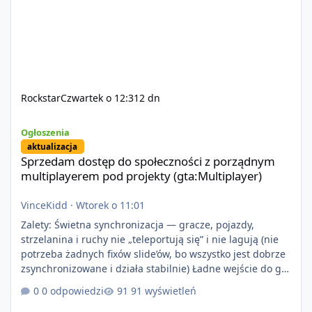
Rockstar
Czwartek o 12:31
2 dn
Sprzedam dostęp do społeczności z porządnym multiplayerem pod
Ogłoszenia
aktualizacja
Sprzedam dostęp do społeczności z porządnym
multiplayerem pod projekty (gta:Multiplayer)
VinceKidd
·
Wtorek o 11:01
Zalety: Świetna synchronizacja — gracze, pojazdy,
strzelanina i ruchy nie „teleportują się” i nie lagują (nie
potrzeba żadnych fixów slide’ów, bo wszystko jest dobrze
zsynchronizowane i działa stabilnie) Ładne wejście do gry
+ solidny antycheat na poziomie multiplayera Wygodne
0 odpowiedzi
91 wyświetleń
pisanie własnych modów i skryptów (wsparcie C# / JS /