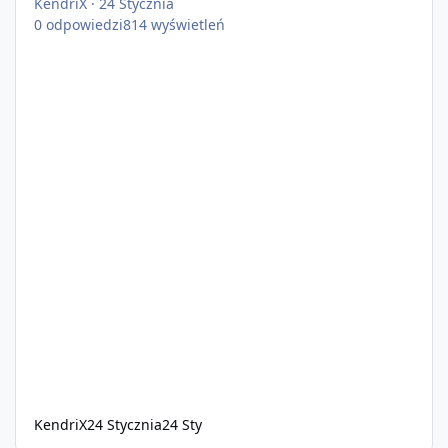
KendriX
·
24 Stycznia
0
odpowiedzi
814
wyświetleń
KendriX
24 Stycznia
24 Sty