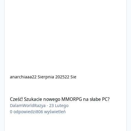
anarchiaaa
22 Sierpnia 2025
22 Sie
Cześć! Szukacie nowego MMORPG na słabe PC?
Cześć! Szukacie nowego MMORPG na słabe PC?
DalamWorldRazya
·
23 Lutego
0
odpowiedzi
806
wyświetleń