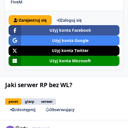
FiveM
.
Zarejestruj się
Zaloguj się
Użyj konta Facebook
Użyj konta Google
Użyj konta Twitter
Użyj konta Microsoft
Jaki serwer RP bez WL?
pecet
gtarp
serwer
Udostępnij
Obserwujący
comment_66461