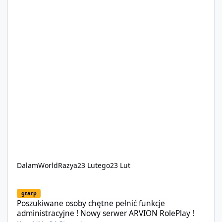
DalamWorldRazya
23 Lutego
23 Lut
Poszukiwane osoby chętne pełnić funkcje administracyjne ! Now
gtarp
Poszukiwane osoby chętne pełnić funkcje
administracyjne ! Nowy serwer ARVION RolePlay !