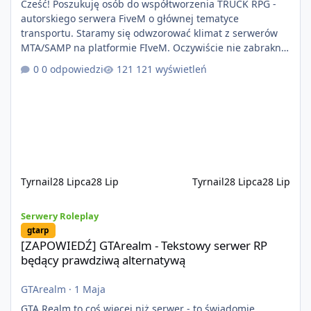
Cześć! Poszukuję osób do współtworzenia TRUCK RPG -
autorskiego serwera FiveM o głównej tematyce
transportu. Staramy się odwzorować klimat z serwerów
MTA/SAMP na platformie FIveM. Oczywiście nie zabraknie
kontentu dla graczy którzy chcą robić coś innego niż
0 odpowiedzi
121 wyświetleń
jeździć ciężarówką. Projekt tworzony jest od podstaw z
naciskiem na jakość wykonania, bezpieczeństwo,
optymalizację oraz długoterminowy rozwój. Nie bazujemy
na przypadkowo pobranych skryptach większość
systemów powstaje pod potrzeby serwer
Tyrnail
28 Lipca
28 Lip
Tyrnail
28 Lipca
28 Lip
[ZAPOWIEDŹ] GTArealm - Tekstowy serwer RP będący prawdziwą
Serwery Roleplay
gtarp
[ZAPOWIEDŹ] GTArealm - Tekstowy serwer RP
będący prawdziwą alternatywą
GTArealm
·
1 Maja
GTA Realm to coś więcej niż serwer - to świadomie