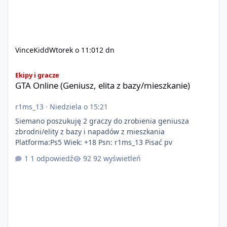
VinceKidd
Wtorek o 11:01
2 dn
GTA Online (Geniusz, elita z bazy/mieszkanie)
Ekipy i gracze
GTA Online (Geniusz, elita z bazy/mieszkanie)
r1ms_13
·
Niedziela o 15:21
Siemano poszukuję 2 graczy do zrobienia geniusza
zbrodni/elity z bazy i napadów z mieszkania
Platforma:Ps5 Wiek: +18 Psn: r1ms_13 Pisać pv
1 odpowiedź
92 wyświetleń