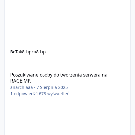
BoTak
8 Lipca
8 Lip
Poszukiwane osoby do tworzenia serwera na RAGE:MP.
Poszukiwane osoby do tworzenia serwera na
RAGE:MP.
anarchiaaa
·
7 Sierpnia 2025
1
odpowiedź
1 673
wyświetleń