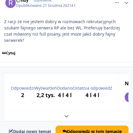
Randy
Użytkownik
Opublikowano
21 Grudnia 2021
4 l
Z racji że nie jestem dobry w rozmowach rekrutacyjnych
szukam fajnego serwera RP ale bez WL. Preferuję bardziej
czat mówiony niż full pisany, jest może jakiś dobry fajny
serwerek?
Cytuj
Naj
Odpowiedzi
Wyświetleń
Dodano
Ostatnia odpowiedź
2
2,2 tys.
4 l
4 l
4 l
4 l
Rozwiń podsumowanie tematu
Dodaj nowy temat
Odpowiedz w tym temacie