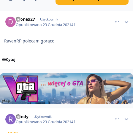
comment_66491
dronex27
Użytkownik
Opublikowano
23 Grudnia 2021
4 l
RavenRP polecam gorąco
Cytuj
comment_66496
Randy
Użytkownik
Opublikowano
23 Grudnia 2021
4 l