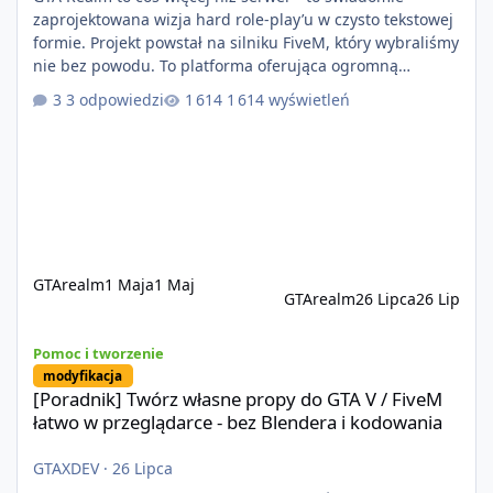
zaprojektowana wizja hard role-play’u w czysto tekstowej
formie. Projekt powstał na silniku FiveM, który wybraliśmy
nie bez powodu. To platforma oferująca ogromną
elastyczność i znacznie szybszy rozwój systemów niż w
3 odpowiedzi
1 614 wyświetleń
przypadku innych rozwiązań. Usprawniona
synchronizacja klient-serwer eliminuje problemy znane z
przeszłości i jasno pokazuje, że nowoczesne podejście
technologiczne może iść w parze ze stabilnością. Co
istotne, FiveM pozostaje jedyną
GTArealm
1 Maja
1 Maj
GTArealm
26 Lipca
26 Lip
[Poradnik] Twórz własne propy do GTA V / FiveM łatwo w przeglą
Pomoc i tworzenie
modyfikacja
[Poradnik] Twórz własne propy do GTA V / FiveM
łatwo w przeglądarce - bez Blendera i kodowania
GTAXDEV
·
26 Lipca