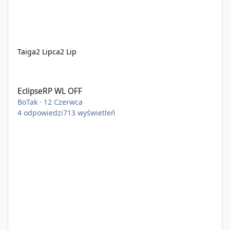
Taiga
2 Lipca
2 Lip
EclipseRP WL OFF
EclipseRP WL OFF
BoTak
·
12 Czerwca
4
odpowiedzi
713
wyświetleń