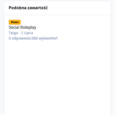
Podobna zawartość
Social Roleplay
fivem
Social Roleplay
Taiga
·
2 Lipca
0
odpowiedzi
368
wyświetleń