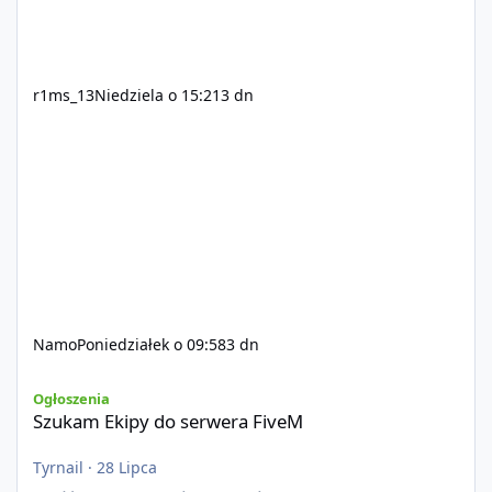
r1ms_13
Niedziela o 15:21
3 dn
Namo
Poniedziałek o 09:58
3 dn
Szukam Ekipy do serwera FiveM
Ogłoszenia
Szukam Ekipy do serwera FiveM
Tyrnail
·
28 Lipca