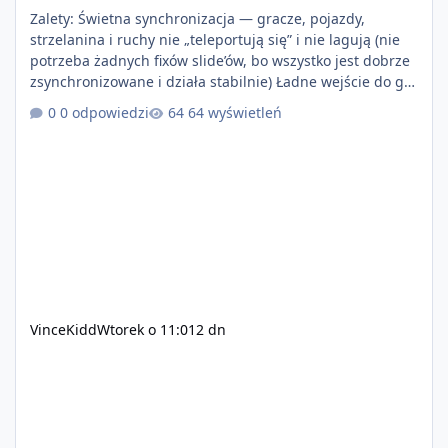
Zalety: Świetna synchronizacja — gracze, pojazdy,
strzelanina i ruchy nie „teleportują się” i nie lagują (nie
potrzeba żadnych fixów slide’ów, bo wszystko jest dobrze
zsynchronizowane i działa stabilnie) Ładne wejście do gry
+ solidny antycheat na poziomie multiplayera Wygodne
0 odpowiedzi
64 wyświetleń
pisanie własnych modów i skryptów (wsparcie C# / JS /
C++ lub możliwość napisania własnego modułu) Cena:
200$ Kontakt: Discord — vincekidd Telegram —
xvincekidd Wideo demonstracyjne:
https://youtu.be/8IrdoG8iFz4
VinceKidd
Wtorek o 11:01
2 dn