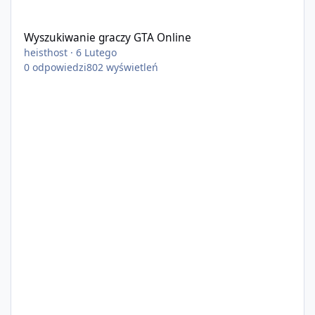
Wyszukiwanie graczy GTA Online
Wyszukiwanie graczy GTA Online
heisthost
·
6 Lutego
0
odpowiedzi
802
wyświetleń