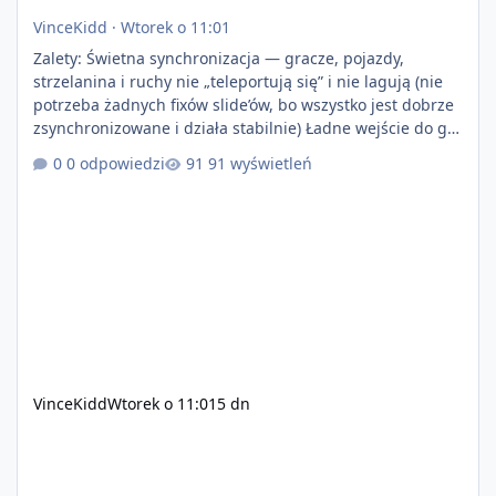
VinceKidd
·
Wtorek o 11:01
Zalety: Świetna synchronizacja — gracze, pojazdy,
strzelanina i ruchy nie „teleportują się” i nie lagują (nie
potrzeba żadnych fixów slide’ów, bo wszystko jest dobrze
zsynchronizowane i działa stabilnie) Ładne wejście do gry
+ solidny antycheat na poziomie multiplayera Wygodne
0 odpowiedzi
91 wyświetleń
pisanie własnych modów i skryptów (wsparcie C# / JS /
C++ lub możliwość napisania własnego modułu) Cena:
200$ Kontakt: Discord — vincekidd Telegram —
xvincekidd Wideo demonstracyjne:
https://youtu.be/8IrdoG8iFz4
VinceKidd
Wtorek o 11:01
5 dn