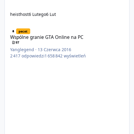
heisthost
6 Lutego
6 Lut
Wspólne granie GTA Online na PC
pecet
Wspólne granie GTA Online na PC
97
Yanglegend
·
13 Czerwca 2016
2 417
odpowiedzi
1 658 842
wyświetleń