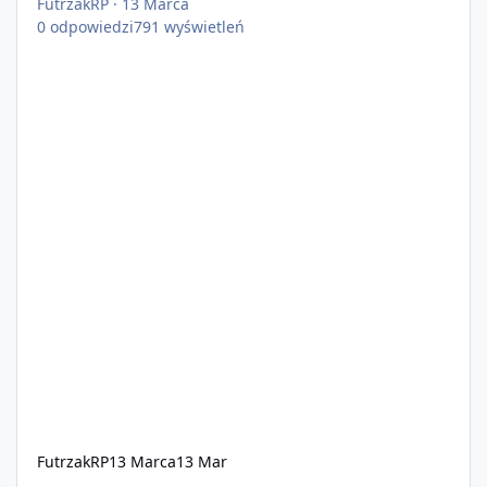
FutrzakRP
·
13 Marca
0
odpowiedzi
791
wyświetleń
FutrzakRP
13 Marca
13 Mar