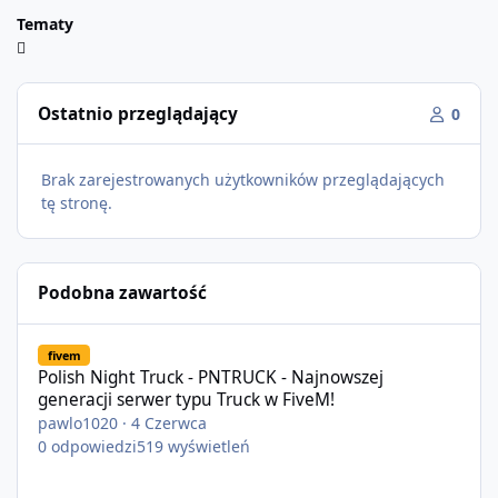
Tematy
Ostatnio przeglądający
0
Brak zarejestrowanych użytkowników przeglądających
tę stronę.
Podobna zawartość
Polish Night Truck - PNTRUCK - Najnowszej generacji serwer typ
fivem
Polish Night Truck - PNTRUCK - Najnowszej
generacji serwer typu Truck w FiveM!
pawlo1020
·
4 Czerwca
0
odpowiedzi
519
wyświetleń