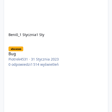
Beni0_
1 Stycznia
1 Sty
Bug
xboxsxs
Bug
Piotrek4531
·
31 Stycznia 2023
0
odpowiedzi
1 514
wyświetleń