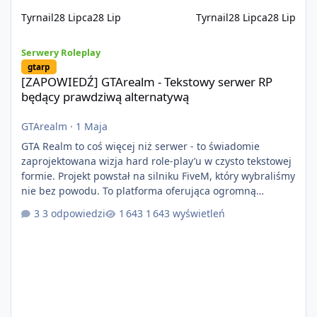
Tyrnail
28 Lipca
28 Lip
Tyrnail
28 Lipca
28 Lip
[ZAPOWIEDŹ] GTArealm - Tekstowy serwer RP będący prawdziwą
Serwery Roleplay
gtarp
[ZAPOWIEDŹ] GTArealm - Tekstowy serwer RP
będący prawdziwą alternatywą
GTArealm
·
1 Maja
GTA Realm to coś więcej niż serwer - to świadomie
zaprojektowana wizja hard role-play’u w czysto tekstowej
formie. Projekt powstał na silniku FiveM, który wybraliśmy
nie bez powodu. To platforma oferująca ogromną
elastyczność i znacznie szybszy rozwój systemów niż w
3 odpowiedzi
1 643 wyświetleń
przypadku innych rozwiązań. Usprawniona
synchronizacja klient-serwer eliminuje problemy znane z
przeszłości i jasno pokazuje, że nowoczesne podejście
technologiczne może iść w parze ze stabilnością. Co
istotne, FiveM pozostaje jedyną