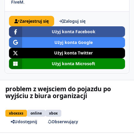
FiveM
.
Zarejestruj się
Zaloguj się
Użyj konta Facebook
Użyj konta Google
Użyj konta Twitter
Użyj konta Microsoft
problem z wejsciem do pojazdu po
wyjściu z biura organizacji
xboxsxs
online
xbox
Udostępnij
Obserwujący