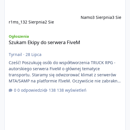
Namo
3 Sierpnia
3 Sie
r1ms_13
2 Sierpnia
2 Sie
Szukam Ekipy do serwera FiveM
Ogłoszenia
Szukam Ekipy do serwera FiveM
Tyrnail
·
28 Lipca
Cześć! Poszukuję osób do współtworzenia TRUCK RPG -
autorskiego serwera FiveM o głównej tematyce
transportu. Staramy się odwzorować klimat z serwerów
MTA/SAMP na platformie FIveM. Oczywiście nie zabraknie
kontentu dla graczy którzy chcą robić coś innego niż
0 odpowiedzi
138 wyświetleń
jeździć ciężarówką. Projekt tworzony jest od podstaw z
naciskiem na jakość wykonania, bezpieczeństwo,
optymalizację oraz długoterminowy rozwój. Nie bazujemy
na przypadkowo pobranych skryptach większość
systemów powstaje pod potrzeby serwer