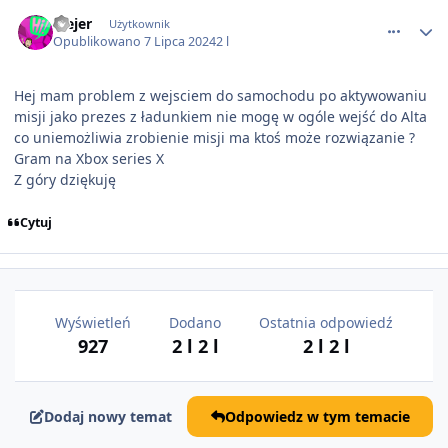
comment_81119
Plejer
Użytkownik
Opublikowano
7 Lipca 2024
2 l
Hej mam problem z wejsciem do samochodu po aktywowaniu
misji jako prezes z ładunkiem nie mogę w ogóle wejść do Alta
co uniemożliwia zrobienie misji ma ktoś może rozwiązanie ?
Gram na Xbox series X
Z góry dziękuję
Cytuj
Wyświetleń
Dodano
Ostatnia odpowiedź
927
2 l
2 l
2 l
2 l
Dodaj nowy temat
Odpowiedz w tym temacie