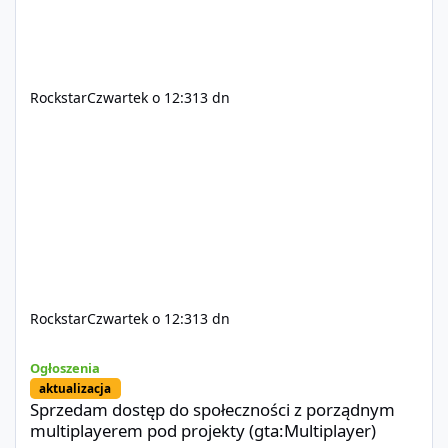
Rockstar
Czwartek o 12:31
3 dn
Rockstar
Czwartek o 12:31
3 dn
Sprzedam dostęp do społeczności z porządnym multiplayerem pod
Ogłoszenia
aktualizacja
Sprzedam dostęp do społeczności z porządnym
multiplayerem pod projekty (gta:Multiplayer)