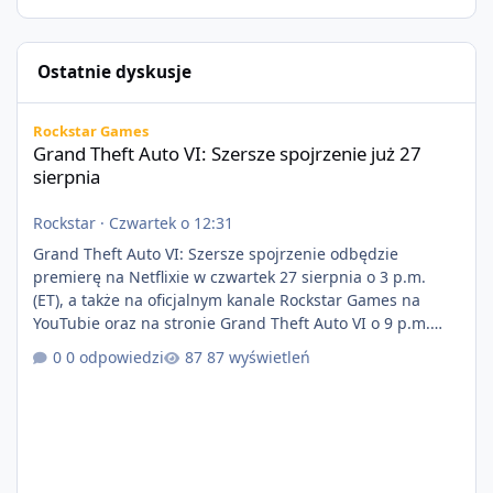
Ostatnie dyskusje
Grand Theft Auto VI: Szersze spojrzenie już 27 sierpnia
Rockstar Games
Grand Theft Auto VI: Szersze spojrzenie już 27
sierpnia
Rockstar
·
Czwartek o 12:31
Grand Theft Auto VI: Szersze spojrzenie odbędzie
premierę na Netflixie w czwartek 27 sierpnia o 3 p.m.
(ET), a także na oficjalnym kanale Rockstar Games na
YouTubie oraz na stronie Grand Theft Auto VI o 9 p.m.
(ET) 27 sierpnia. https://netflix.com/GTAVI Grand Theft
0 odpowiedzi
87 wyświetleń
Auto VI będzie dostępne 19 listopada na PlayStation 5
oraz Xbox Series X|S. Zamów przed premierą na stronie
https://www.rockstargames.com/VI.