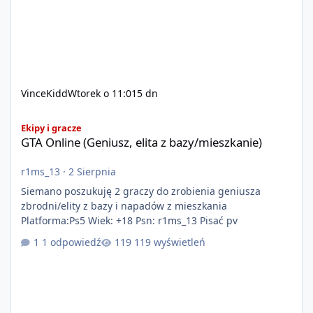
VinceKidd
Wtorek o 11:01
5 dn
GTA Online (Geniusz, elita z bazy/mieszkanie)
Ekipy i gracze
GTA Online (Geniusz, elita z bazy/mieszkanie)
r1ms_13
·
2 Sierpnia
Siemano poszukuję 2 graczy do zrobienia geniusza
zbrodni/elity z bazy i napadów z mieszkania
Platforma:Ps5 Wiek: +18 Psn: r1ms_13 Pisać pv
1 odpowiedź
119 wyświetleń