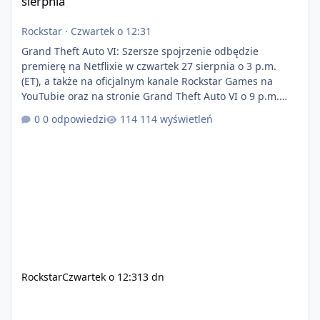
sierpnia
Rockstar
·
Czwartek o 12:31
Grand Theft Auto VI: Szersze spojrzenie odbędzie
premierę na Netflixie w czwartek 27 sierpnia o 3 p.m.
(ET), a także na oficjalnym kanale Rockstar Games na
YouTubie oraz na stronie Grand Theft Auto VI o 9 p.m.
(ET) 27 sierpnia. https://netflix.com/GTAVI Grand Theft
0 odpowiedzi
114 wyświetleń
Auto VI będzie dostępne 19 listopada na PlayStation 5
oraz Xbox Series X|S. Zamów przed premierą na stronie
https://www.rockstargames.com/VI.
Rockstar
Czwartek o 12:31
3 dn