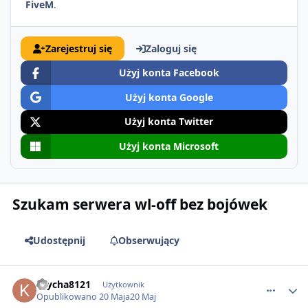
FiveM
.
Zarejestruj się
Zaloguj się
Użyj konta Facebook
Użyj konta Google
Użyj konta Twitter
Użyj konta Microsoft
Szukam serwera wl-off bez bojówek
Udostępnij
Obserwujący
comment_87082
Krycha8121
Użytkownik
Opublikowano
20 Maja
20 Maj