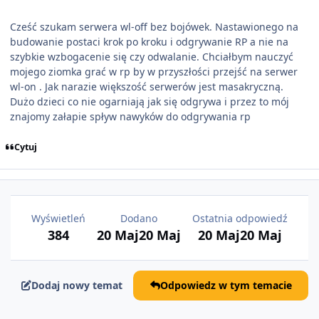
Cześć szukam serwera wl-off bez bojówek. Nastawionego na
budowanie postaci krok po kroku i odgrywanie RP a nie na
szybkie wzbogacenie się czy odwalanie. Chciałbym nauczyć
mojego ziomka grać w rp by w przyszłości przejść na serwer
wl-on . Jak narazie większość serwerów jest masakryczną.
Dużo dzieci co nie ogarniają jak się odgrywa i przez to mój
znajomy załapie spływ nawyków do odgrywania rp
Cytuj
Wyświetleń
Dodano
Ostatnia odpowiedź
384
20 Maj
20 Maj
20 Maj
20 Maj
Dodaj nowy temat
Odpowiedz w tym temacie