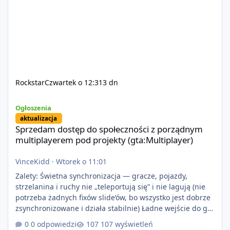
Rockstar
Czwartek o 12:31
3 dn
Sprzedam dostęp do społeczności z porządnym multiplayerem pod
Ogłoszenia
aktualizacja
Sprzedam dostęp do społeczności z porządnym
multiplayerem pod projekty (gta:Multiplayer)
VinceKidd
·
Wtorek o 11:01
Zalety: Świetna synchronizacja — gracze, pojazdy,
strzelanina i ruchy nie „teleportują się” i nie lagują (nie
potrzeba żadnych fixów slide’ów, bo wszystko jest dobrze
zsynchronizowane i działa stabilnie) Ładne wejście do gry
+ solidny antycheat na poziomie multiplayera Wygodne
0 odpowiedzi
107 wyświetleń
pisanie własnych modów i skryptów (wsparcie C# / JS /