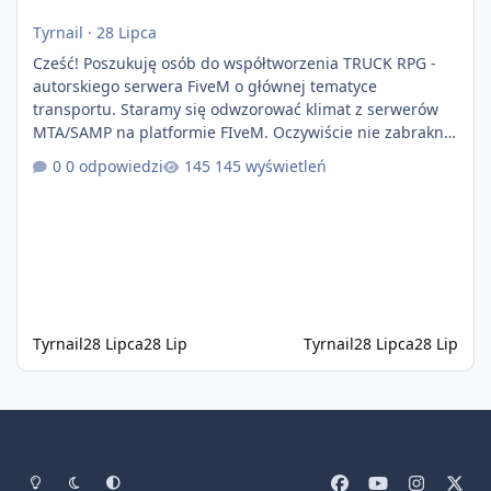
Tyrnail
·
28 Lipca
Cześć! Poszukuję osób do współtworzenia TRUCK RPG -
autorskiego serwera FiveM o głównej tematyce
transportu. Staramy się odwzorować klimat z serwerów
MTA/SAMP na platformie FIveM. Oczywiście nie zabraknie
kontentu dla graczy którzy chcą robić coś innego niż
0 odpowiedzi
145 wyświetleń
jeździć ciężarówką. Projekt tworzony jest od podstaw z
naciskiem na jakość wykonania, bezpieczeństwo,
optymalizację oraz długoterminowy rozwój. Nie bazujemy
na przypadkowo pobranych skryptach większość
systemów powstaje pod potrzeby serwer
Tyrnail
28 Lipca
28 Lip
Tyrnail
28 Lipca
28 Lip
Tryb jasny
Tryb ciemny
Preferencje systemowe
f
y
i
x