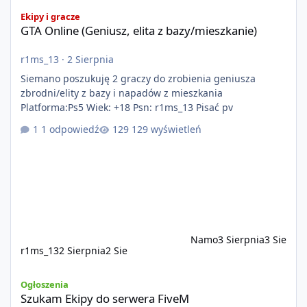
GTA Online (Geniusz, elita z bazy/mieszkanie)
Ekipy i gracze
GTA Online (Geniusz, elita z bazy/mieszkanie)
r1ms_13
·
2 Sierpnia
Siemano poszukuję 2 graczy do zrobienia geniusza
zbrodni/elity z bazy i napadów z mieszkania
Platforma:Ps5 Wiek: +18 Psn: r1ms_13 Pisać pv
1 odpowiedź
129 wyświetleń
Namo
3 Sierpnia
3 Sie
r1ms_13
2 Sierpnia
2 Sie
Szukam Ekipy do serwera FiveM
Ogłoszenia
Szukam Ekipy do serwera FiveM