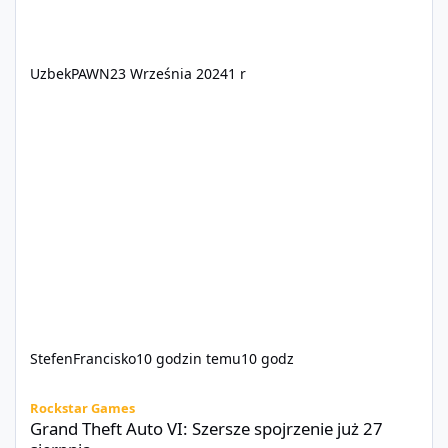
UzbekPAWN
23 Września 2024
1 r
StefenFrancisko
10 godzin temu
10 godz
Grand Theft Auto VI: Szersze spojrzenie już 27 sierpnia
Rockstar Games
Grand Theft Auto VI: Szersze spojrzenie już 27