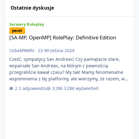
Ostatnie dyskusje
[SA-MP, OpenMP] RolePlay: Definitive Edition
Serwery Roleplay
pecet
[SA-MP, OpenMP] RolePlay: Definitive Edition
UzbekPAWN
·
23 Września 2024
Cześć, sympatycy San Andreas! Czy pamiętacie stare,
wspaniałe San Andreas, na którym z pewnością
przegraliście kawał czasu? My tak! Mamy fenomenalne
wspomnienia z tej platformy, ale wierzymy, że razem, w
nowopowstającym projekcie RolePlay: Definitive Edition
2 odpowiedzi
3 286 wyświetleń
uda nam się zbudować nowe, piękne chwile w roleplayu,
co pozwoli nam zbudować kolejne, piękne wspomnienia!
Taką możliwość zawdzięczamy dzięki nowopowstającej
platformie która przynosi nam wiele zmian, dzięki
lepszej optymalizacji i zabezpie