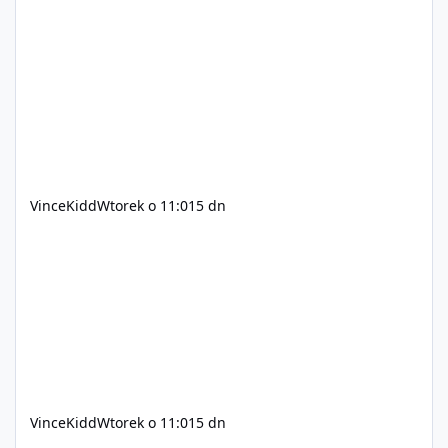
C++ lub możliwość napisania własnego modułu) Cena:
200$ Kontakt: Discord — vincekidd Telegram —
xvincekidd Wideo demonstracyjne:
https://youtu.be/8IrdoG8iFz4
VinceKidd
Wtorek o 11:01
5 dn
VinceKidd
Wtorek o 11:01
5 dn