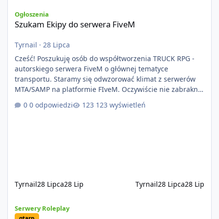
Szukam Ekipy do serwera FiveM
Ogłoszenia
Szukam Ekipy do serwera FiveM
Tyrnail
·
28 Lipca
Cześć! Poszukuję osób do współtworzenia TRUCK RPG -
autorskiego serwera FiveM o głównej tematyce
transportu. Staramy się odwzorować klimat z serwerów
MTA/SAMP na platformie FIveM. Oczywiście nie zabraknie
kontentu dla graczy którzy chcą robić coś innego niż
0 odpowiedzi
123 wyświetleń
jeździć ciężarówką. Projekt tworzony jest od podstaw z
naciskiem na jakość wykonania, bezpieczeństwo,
optymalizację oraz długoterminowy rozwój. Nie bazujemy
na przypadkowo pobranych skryptach większość
systemów powstaje pod potrzeby serwer
Tyrnail
28 Lipca
28 Lip
Tyrnail
28 Lipca
28 Lip
[ZAPOWIEDŹ] GTArealm - Tekstowy serwer RP będący prawdziwą
Serwery Roleplay
gtarp