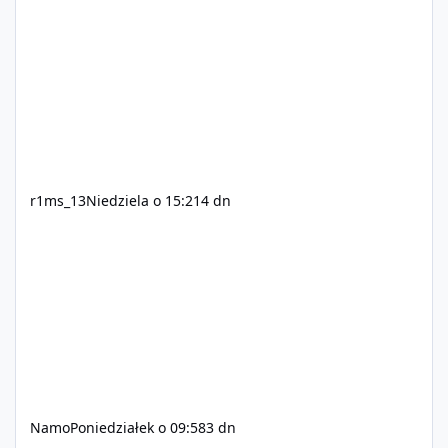
r1ms_13
Niedziela o 15:21
4 dn
Namo
Poniedziałek o 09:58
3 dn