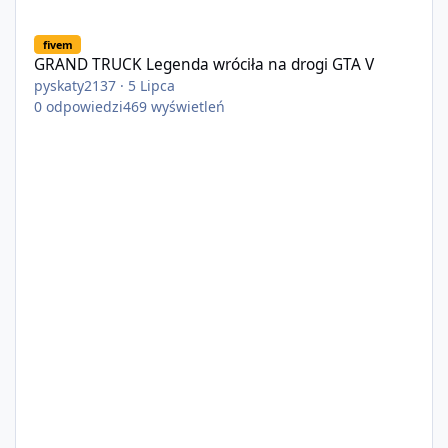
GRAND TRUCK Legenda wróciła na drogi GTA V
fivem
GRAND TRUCK Legenda wróciła na drogi GTA V
pyskaty2137
·
5 Lipca
0
odpowiedzi
469
wyświetleń