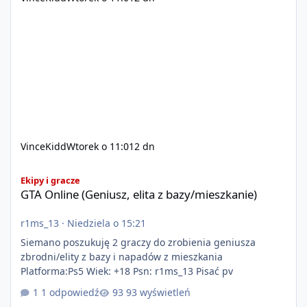
VinceKidd
Wtorek o 11:01
2 dn
GTA Online (Geniusz, elita z bazy/mieszkanie)
Ekipy i gracze
GTA Online (Geniusz, elita z bazy/mieszkanie)
r1ms_13
·
Niedziela o 15:21
Siemano poszukuję 2 graczy do zrobienia geniusza
zbrodni/elity z bazy i napadów z mieszkania
Platforma:Ps5 Wiek: +18 Psn: r1ms_13 Pisać pv
1 odpowiedź
93 wyświetleń