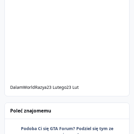
DalamWorldRazya
23 Lutego
23 Lut
Poleć znajomemu
Podoba Ci się GTA Forum? Podziel się tym ze