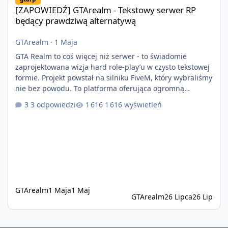
[ZAPOWIEDŹ] GTArealm - Tekstowy serwer RP
będący prawdziwą alternatywą
GTArealm
·
1 Maja
GTA Realm to coś więcej niż serwer - to świadomie
zaprojektowana wizja hard role-play’u w czysto tekstowej
formie. Projekt powstał na silniku FiveM, który wybraliśmy
nie bez powodu. To platforma oferująca ogromną
elastyczność i znacznie szybszy rozwój systemów niż w
3 odpowiedzi
1 616 wyświetleń
przypadku innych rozwiązań. Usprawniona
synchronizacja klient-serwer eliminuje problemy znane z
przeszłości i jasno pokazuje, że nowoczesne podejście
technologiczne może iść w parze ze stabilnością. Co
istotne, FiveM pozostaje jedyną
GTArealm
1 Maja
1 Maj
GTArealm
26 Lipca
26 Lip