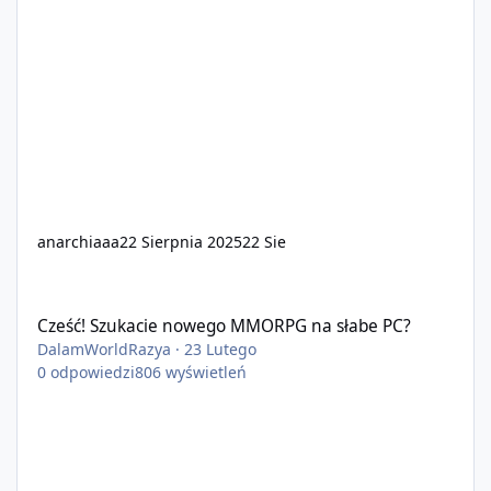
anarchiaaa
22 Sierpnia 2025
22 Sie
Cześć! Szukacie nowego MMORPG na słabe PC?
Cześć! Szukacie nowego MMORPG na słabe PC?
DalamWorldRazya
·
23 Lutego
0
odpowiedzi
806
wyświetleń