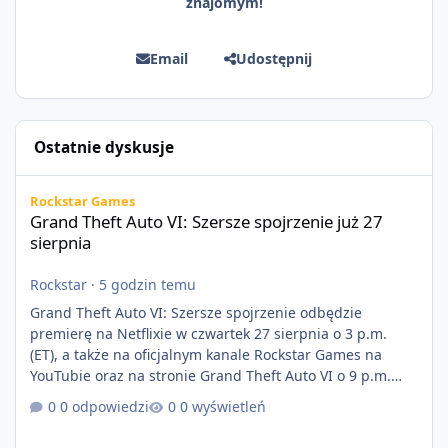
znajomym!
Email
Udostępnij
Ostatnie dyskusje
Grand Theft Auto VI: Szersze spojrzenie już 27 sierpnia
Rockstar Games
Grand Theft Auto VI: Szersze spojrzenie już 27
sierpnia
Rockstar
·
5 godzin temu
Grand Theft Auto VI: Szersze spojrzenie odbędzie
premierę na Netflixie w czwartek 27 sierpnia o 3 p.m.
(ET), a także na oficjalnym kanale Rockstar Games na
YouTubie oraz na stronie Grand Theft Auto VI o 9 p.m.
(ET) 27 sierpnia. https://netflix.com/GTAVI Grand Theft
0 odpowiedzi
0 wyświetleń
Auto VI będzie dostępne 19 listopada na PlayStation 5
oraz Xbox Series X|S. Zamów przed premierą na stronie