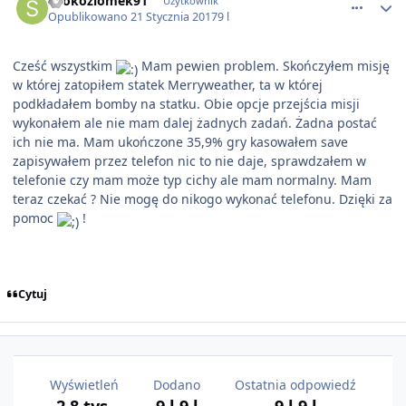
spokoziomek91
Użytkownik
Opublikowano
21 Stycznia 2017
9 l
Cześć wszystkim
Mam pewien problem. Skończyłem misję
w której zatopiłem statek Merryweather, ta w której
podkładałem bomby na statku. Obie opcje przejścia misji
wykonałem ale nie mam dalej żadnych zadań. Żadna postać
ich nie ma. Mam ukończone 35,9% gry kasowałem save
zapisywałem przez telefon nic to nie daje, sprawdzałem w
telefonie czy mam może typ cichy ale mam normalny. Mam
teraz czekać ? Nie mogę do nikogo wykonać telefonu. Dzięki za
pomoc
!
Cytuj
Wyświetleń
Dodano
Ostatnia odpowiedź
2,8 tys.
9 l
9 l
9 l
9 l