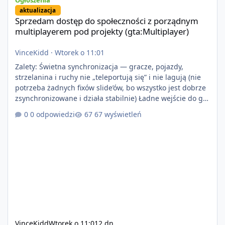
Ogłoszenia
aktualizacja
Sprzedam dostęp do społeczności z porządnym
multiplayerem pod projekty (gta:Multiplayer)
VinceKidd
·
Wtorek o 11:01
Zalety: Świetna synchronizacja — gracze, pojazdy,
strzelanina i ruchy nie „teleportują się” i nie lagują (nie
potrzeba żadnych fixów slide’ów, bo wszystko jest dobrze
zsynchronizowane i działa stabilnie) Ładne wejście do gry
+ solidny antycheat na poziomie multiplayera Wygodne
0 odpowiedzi
67 wyświetleń
pisanie własnych modów i skryptów (wsparcie C# / JS /
C++ lub możliwość napisania własnego modułu) Cena:
200$ Kontakt: Discord — vincekidd Telegram —
xvincekidd Wideo demonstracyjne:
https://youtu.be/8IrdoG8iFz4
VinceKidd
Wtorek o 11:01
2 dn