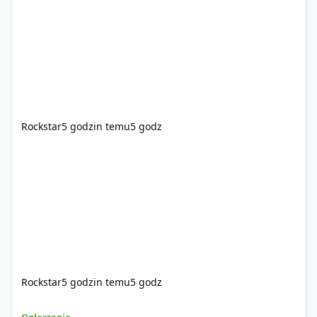
https://www.rockstargames.com/VI.
Rockstar
5 godzin temu
5 godz
Rockstar
5 godzin temu
5 godz
Sprzedam dostęp do społeczności z porządnym multiplayerem pod