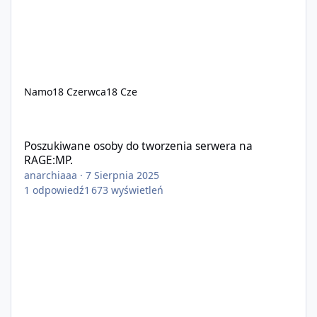
Namo
18 Czerwca
18 Cze
Poszukiwane osoby do tworzenia serwera na RAGE:MP.
Poszukiwane osoby do tworzenia serwera na
RAGE:MP.
anarchiaaa
·
7 Sierpnia 2025
1
odpowiedź
1 673
wyświetleń