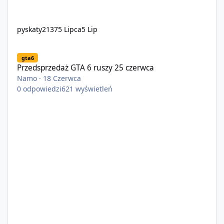
pyskaty2137
5 Lipca
5 Lip
Przedsprzedaż GTA 6 ruszy 25 czerwca
gta6
Przedsprzedaż GTA 6 ruszy 25 czerwca
Namo
·
18 Czerwca
0
odpowiedzi
621
wyświetleń