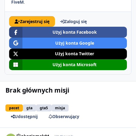
FiveM
.
Zarejestruj się
Zaloguj się
Użyj konta Facebook
Użyj konta Google
Użyj konta Twitter
Użyj konta Microsoft
Brak głównych misji
pecet
gta
gta5
misja
Udostępnij
Obserwujący
comment_10591