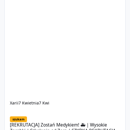
Xarii
7 Kwietnia
7 Kwi
[REKRUTACJA] Zostań Medykiem! 🚑 | Wysokie Zarobki | Szkole
szukam
[REKRUTACJA] Zostań Medykiem! 🚑 | Wysokie