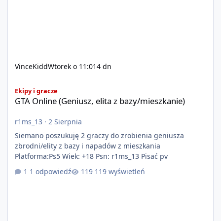
VinceKidd
Wtorek o 11:01
4 dn
GTA Online (Geniusz, elita z bazy/mieszkanie)
Ekipy i gracze
GTA Online (Geniusz, elita z bazy/mieszkanie)
r1ms_13
·
2 Sierpnia
Siemano poszukuję 2 graczy do zrobienia geniusza
zbrodni/elity z bazy i napadów z mieszkania
Platforma:Ps5 Wiek: +18 Psn: r1ms_13 Pisać pv
1 odpowiedź
119 wyświetleń