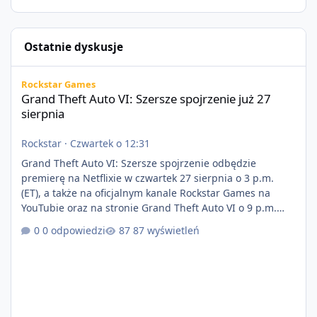
Ostatnie dyskusje
Grand Theft Auto VI: Szersze spojrzenie już 27 sierpnia
Rockstar Games
Grand Theft Auto VI: Szersze spojrzenie już 27
sierpnia
Rockstar
·
Czwartek o 12:31
Grand Theft Auto VI: Szersze spojrzenie odbędzie
premierę na Netflixie w czwartek 27 sierpnia o 3 p.m.
(ET), a także na oficjalnym kanale Rockstar Games na
YouTubie oraz na stronie Grand Theft Auto VI o 9 p.m.
(ET) 27 sierpnia. https://netflix.com/GTAVI Grand Theft
0 odpowiedzi
87 wyświetleń
Auto VI będzie dostępne 19 listopada na PlayStation 5
oraz Xbox Series X|S. Zamów przed premierą na stronie
https://www.rockstargames.com/VI.