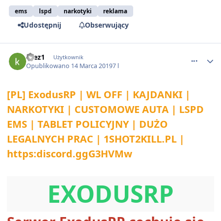
ems
lspd
narkotyki
reklama
Udostępnij
Obserwujący
comment_50818
krez1
Użytkownik
Opublikowano
14 Marca 2019
7 l
[PL] ExodusRP | WL OFF | KAJDANKI |
NARKOTYKI | CUSTOMOWE AUTA | LSPD
EMS | TABLET POLICYJNY | DUŻO
LEGALNYCH PRAC | 1SHOT2KILL.PL |
https:discord.ggG3HVMw
EXODUSRP