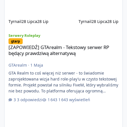
systemów powstaje pod potrzeby serwer
Tyrnail
28 Lipca
28 Lip
Tyrnail
28 Lipca
28 Lip
[ZAPOWIEDŹ] GTArealm - Tekstowy serwer RP będący prawdziwą
Serwery Roleplay
gtarp
[ZAPOWIEDŹ] GTArealm - Tekstowy serwer RP
będący prawdziwą alternatywą
GTArealm
·
1 Maja
GTA Realm to coś więcej niż serwer - to świadomie
zaprojektowana wizja hard role-play’u w czysto tekstowej
formie. Projekt powstał na silniku FiveM, który wybraliśmy
nie bez powodu. To platforma oferująca ogromną
elastyczność i znacznie szybszy rozwój systemów niż w
3 odpowiedzi
1 643 wyświetleń
przypadku innych rozwiązań. Usprawniona
synchronizacja klient-serwer eliminuje problemy znane z
przeszłości i jasno pokazuje, że nowoczesne podejście
technologiczne może iść w parze ze stabilnością. Co
istotne, FiveM pozostaje jedyną