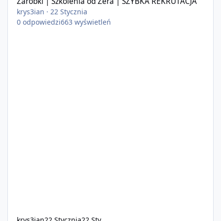
Zarobki | Szkolenia od Zera | SZYBKA REKRUTACJA
krys3ian
·
22 Stycznia
0
odpowiedzi
663
wyświetleń
krys3ian
22 Stycznia
22 Sty