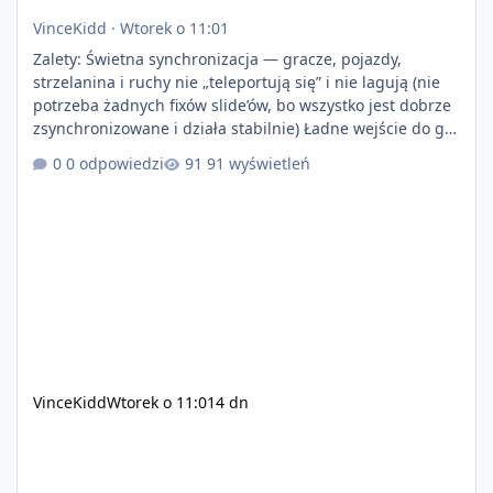
VinceKidd
·
Wtorek o 11:01
Zalety: Świetna synchronizacja — gracze, pojazdy,
strzelanina i ruchy nie „teleportują się” i nie lagują (nie
potrzeba żadnych fixów slide’ów, bo wszystko jest dobrze
zsynchronizowane i działa stabilnie) Ładne wejście do gry
+ solidny antycheat na poziomie multiplayera Wygodne
0 odpowiedzi
91 wyświetleń
pisanie własnych modów i skryptów (wsparcie C# / JS /
C++ lub możliwość napisania własnego modułu) Cena:
200$ Kontakt: Discord — vincekidd Telegram —
xvincekidd Wideo demonstracyjne:
https://youtu.be/8IrdoG8iFz4
VinceKidd
Wtorek o 11:01
4 dn