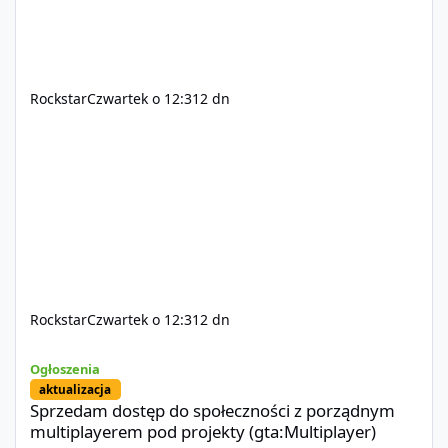
Rockstar
Czwartek o 12:31
2 dn
Rockstar
Czwartek o 12:31
2 dn
Sprzedam dostęp do społeczności z porządnym multiplayerem pod
Ogłoszenia
aktualizacja
Sprzedam dostęp do społeczności z porządnym
multiplayerem pod projekty (gta:Multiplayer)