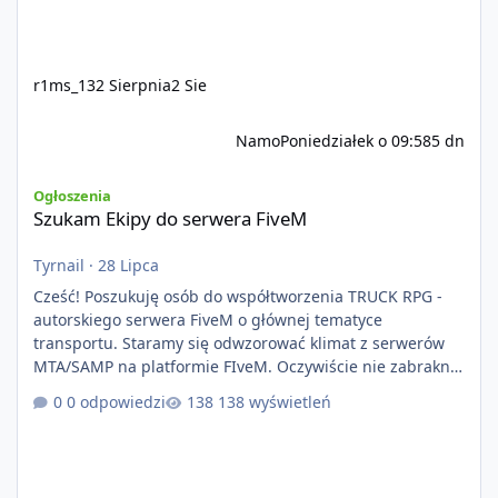
r1ms_13
2 Sierpnia
2 Sie
Namo
Poniedziałek o 09:58
5 dn
Szukam Ekipy do serwera FiveM
Ogłoszenia
Szukam Ekipy do serwera FiveM
Tyrnail
·
28 Lipca
Cześć! Poszukuję osób do współtworzenia TRUCK RPG -
autorskiego serwera FiveM o głównej tematyce
transportu. Staramy się odwzorować klimat z serwerów
MTA/SAMP na platformie FIveM. Oczywiście nie zabraknie
kontentu dla graczy którzy chcą robić coś innego niż
0 odpowiedzi
138 wyświetleń
jeździć ciężarówką. Projekt tworzony jest od podstaw z
naciskiem na jakość wykonania, bezpieczeństwo,
optymalizację oraz długoterminowy rozwój. Nie bazujemy
na przypadkowo pobranych skryptach większość