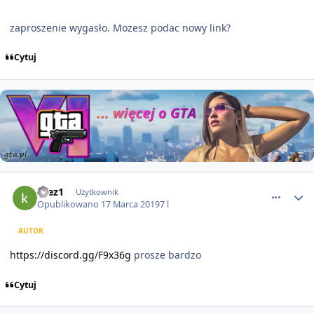
zaproszenie wygasło. Mozesz podac nowy link?
Cytuj
comment_50916
krez1
Użytkownik
Opublikowano
17 Marca 2019
7 l
AUTOR
https://discord.gg/F9x36g
prosze bardzo
Cytuj