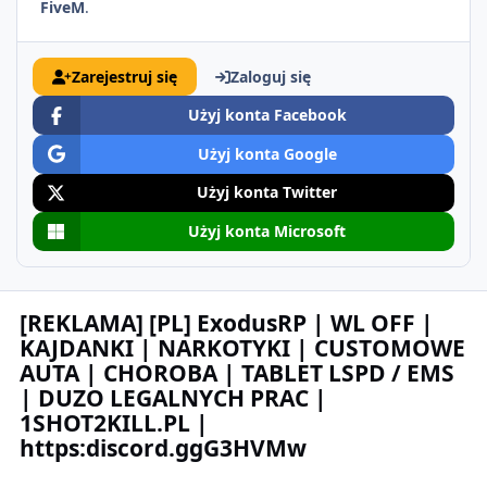
FiveM
.
Zarejestruj się
Zaloguj się
Użyj konta Facebook
Użyj konta Google
Użyj konta Twitter
Użyj konta Microsoft
[REKLAMA] [PL] ExodusRP | WL OFF |
KAJDANKI | NARKOTYKI | CUSTOMOWE
AUTA | CHOROBA | TABLET LSPD / EMS
| DUZO LEGALNYCH PRAC |
1SHOT2KILL.PL |
https:discord.ggG3HVMw