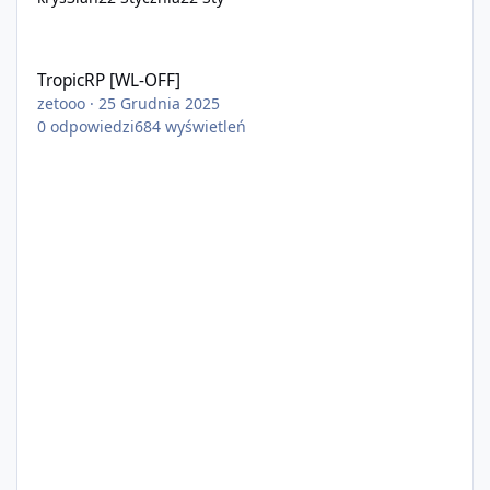
TropicRP [WL-OFF]
TropicRP [WL-OFF]
zetooo
·
25 Grudnia 2025
0
odpowiedzi
684
wyświetleń