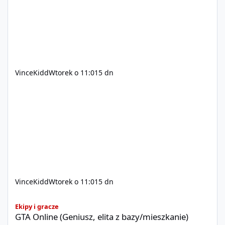
xvincekidd Wideo demonstracyjne:
https://youtu.be/8IrdoG8iFz4
VinceKidd
Wtorek o 11:01
5 dn
VinceKidd
Wtorek o 11:01
5 dn
GTA Online (Geniusz, elita z bazy/mieszkanie)
Ekipy i gracze
GTA Online (Geniusz, elita z bazy/mieszkanie)