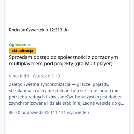
Rockstar
Czwartek o 12:31
3 dn
Sprzedam dostęp do społeczności z porządnym multiplayerem pod
Ogłoszenia
aktualizacja
Sprzedam dostęp do społeczności z porządnym
multiplayerem pod projekty (gta:Multiplayer)
VinceKidd
·
Wtorek o 11:01
Zalety: Świetna synchronizacja — gracze, pojazdy,
strzelanina i ruchy nie „teleportują się” i nie lagują (nie
potrzeba żadnych fixów slide’ów, bo wszystko jest dobrze
zsynchronizowane i działa stabilnie) Ładne wejście do gry
+ solidny antycheat na poziomie multiplayera Wygodne
0 odpowiedzi
111 wyświetleń
pisanie własnych modów i skryptów (wsparcie C# / JS /
C++ lub możliwość napisania własnego modułu) Cena:
200$ Kontakt: Discord — vincekidd Telegram —