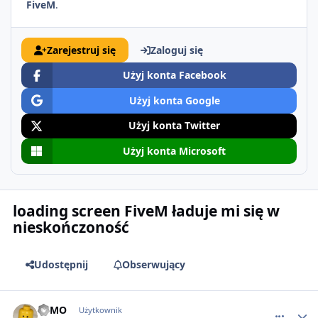
FiveM
.
Zarejestruj się
Zaloguj się
Użyj konta Facebook
Użyj konta Google
Użyj konta Twitter
Użyj konta Microsoft
loading screen FiveM ładuje mi się w
nieskończoność
Udostępnij
Obserwujący
comment_50881
TYMO
Użytkownik