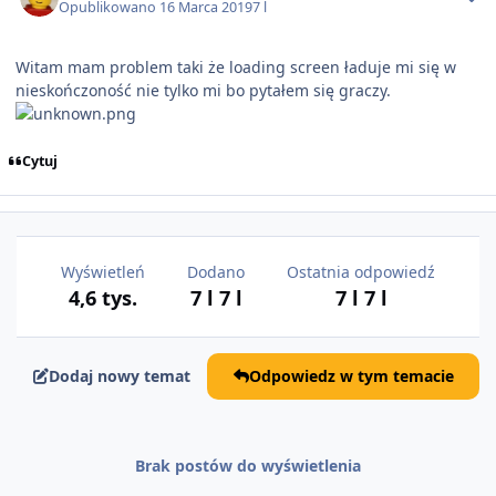
Opublikowano
16 Marca 2019
7 l
Witam mam problem taki że loading screen ładuje mi się w
nieskończoność nie tylko mi bo pytałem się graczy.
Cytuj
Wyświetleń
Dodano
Ostatnia odpowiedź
4,6 tys.
7 l
7 l
7 l
7 l
Dodaj nowy temat
Odpowiedz w tym temacie
Brak postów do wyświetlenia