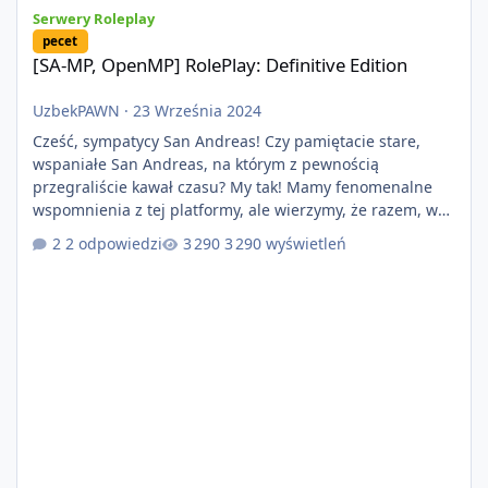
[SA-MP, OpenMP] RolePlay: Definitive Edition
Serwery Roleplay
pecet
[SA-MP, OpenMP] RolePlay: Definitive Edition
UzbekPAWN
·
23 Września 2024
Cześć, sympatycy San Andreas! Czy pamiętacie stare,
wspaniałe San Andreas, na którym z pewnością
przegraliście kawał czasu? My tak! Mamy fenomenalne
wspomnienia z tej platformy, ale wierzymy, że razem, w
nowopowstającym projekcie RolePlay: Definitive Edition
2 odpowiedzi
3 290 wyświetleń
uda nam się zbudować nowe, piękne chwile w roleplayu,
co pozwoli nam zbudować kolejne, piękne wspomnienia!
Taką możliwość zawdzięczamy dzięki nowopowstającej
platformie która przynosi nam wiele zmian, dzięki
lepszej optymalizacji i zabezpie