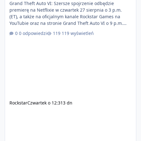
Grand Theft Auto VI: Szersze spojrzenie odbędzie
premierę na Netflixie w czwartek 27 sierpnia o 3 p.m.
(ET), a także na oficjalnym kanale Rockstar Games na
YouTubie oraz na stronie Grand Theft Auto VI o 9 p.m.
(ET) 27 sierpnia. https://netflix.com/GTAVI Grand Theft
0 odpowiedzi
119 wyświetleń
Auto VI będzie dostępne 19 listopada na PlayStation 5
oraz Xbox Series X|S. Zamów przed premierą na stronie
https://www.rockstargames.com/VI.
Rockstar
Czwartek o 12:31
3 dn