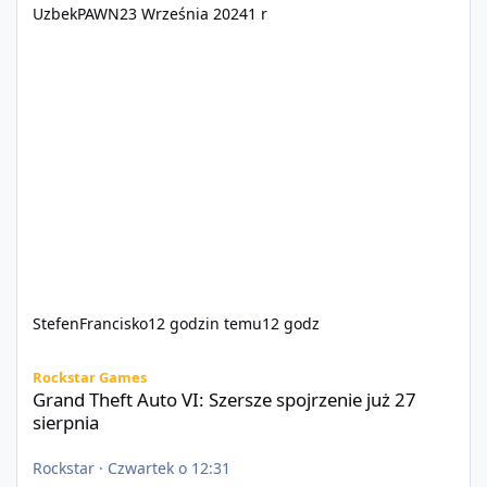
UzbekPAWN
23 Września 2024
1 r
StefenFrancisko
12 godzin temu
12 godz
Grand Theft Auto VI: Szersze spojrzenie już 27 sierpnia
Rockstar Games
Grand Theft Auto VI: Szersze spojrzenie już 27
sierpnia
Rockstar
·
Czwartek o 12:31