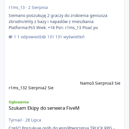
r1ms_13
·
2 Sierpnia
Siemano poszukuję 2 graczy do zrobienia geniusza
zbrodni/elity z bazy i napadów z mieszkania
Platforma:Ps5 Wiek: +18 Psn: r1ms_13 Pisać pv
1 odpowiedź
131 wyświetleń
Namo
3 Sierpnia
3 Sie
r1ms_13
2 Sierpnia
2 Sie
Szukam Ekipy do serwera FiveM
Ogłoszenia
Szukam Ekipy do serwera FiveM
Tyrnail
·
28 Lipca
Cześć! Poszukuję osób do współtworzenia TRUCK RPG -