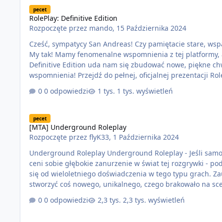
RolePlay: Definitive Edition
pecet
RolePlay: Definitive Edition
Rozpoczęte przez
mando
,
15 Października 2024
Cześć, sympatycy San Andreas! Czy pamiętacie stare, wspaniałe San Andreas, na którym z pewnością przegraliście kawał czasu?
My tak! Mamy fenomenalne wspomnienia z tej platformy, 
Definitive Edition uda nam się zbudować nowe, piękne ch
wspomnienia! Przejdź do pełnej, oficjalnej prezentacji RolePlay: Definitive Edition Start projektu: 18 października, godz. 20:00.
Discord: https://discord.gg/definit
0 odpowiedzi
1 tys. wyświetleń
[MTA] Underground Roleplay
pecet
[MTA] Underground Roleplay
Rozpoczęte przez
flyK33
,
1 Października 2024
Underground Roleplay Underground Roleplay - Jeśli samo słowo Roleplay budzi w Tobie pasję, to z pewnością jesteś osobą, która
ceni sobie głębokie zanurzenie w świat tej rozgrywki - 
się od wieloletniego doświadczenia w tego typu grach. Z
stworzyć coś nowego, unikalnego, czego brakowało na sc
każdy gracz może poczuć prawdziwą wolność wyboru i dec
0 odpowiedzi
2,3 tys. wyświetleń
jest na nowatorskich pomysłach, które sprawią, że każda 
[SA-MP, OpenMP] RolePlay: Definitive Edition