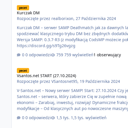
Kurczak DM
pecet
Kurczak DM
Rozpoczęte przez
realborixon
,
27 Października 2024
Kurczak DM – serwer SAMP Deathmatch jak za dawnych lat
spodziewać klasycznego trybu DM bez zbędnych dodatków. Start projektu: Serwer już działa IP Serwera: kurczakdm.umod.pl
Wersja SAMP: 0.3.7-R3 (z modyfikacją CodsMP możecie połączyć się z 0.3DL) Hasło do s
https://discord.gg/s9Tg26vgzg
0 odpowiedzi
759 wyświetleń
1 obserwujący
Vsantos.net START (27.10.2024)
pecet
Vsantos.net START (27.10.2024)
Rozpoczęte przez
VSantosnet95
,
19 Października 2024
V-Santos.net – Nowy serwer SAMP! Start: 27.10.2024 Czy 
Santos.net – serwera, który zabierze Cię w zupełnie nową podróż
ekonomii – Zarabiaj, inwestuj, rozwijaj! Dynamiczne frakcje i gangi – Walcz o dominację w Los Santos. N
modyfikacje – Od klasycznych aut po nowoczesne maszyny! Zaawansowana rozgrywka roleplay – Twórz swoją postać, dział
świecie pełnym wyzwań i możliwości. Dostęp do unikalnych eventów – Organizujemy turnieje, wyścigi, sesje RP i inne
0 odpowiedzi
1,5 tys. wyświetleń
niesamowite wydarzenia! Wysoka jakość i stabilność 