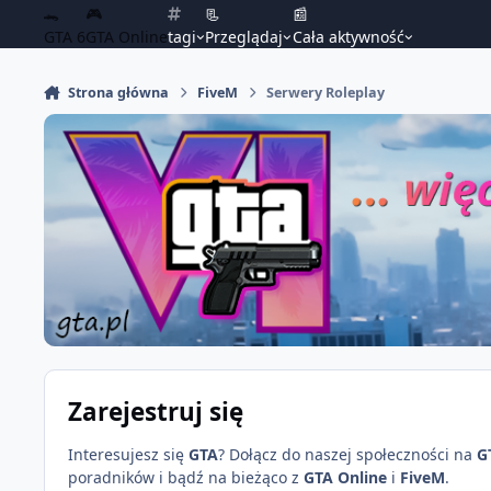
🐊
🎮
📃
📰
GTA 6
GTA Online
tagi
Przeglądaj
Cała aktywność
Strona główna
FiveM
Serwery Roleplay
Zarejestruj się
Interesujesz się
GTA
? Dołącz do naszej społeczności na
G
poradników i bądź na bieżąco z
GTA Online
i
FiveM
.