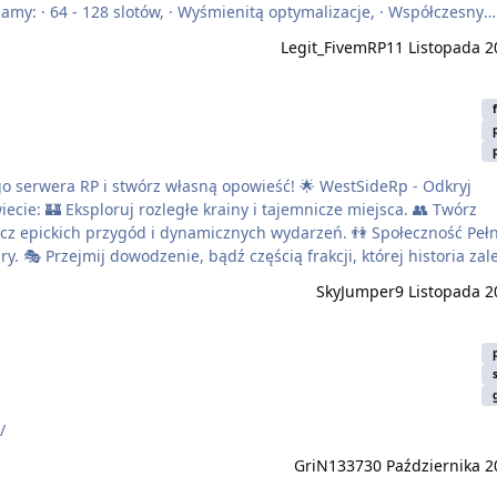
Legit_FivemRP
11 Listopada 2
i stwórz własną opowieść! 🌟 WestSideRp - Odkryj
SkyJumper
9 Listopada 2
m/
GriN1337
30 Października 2