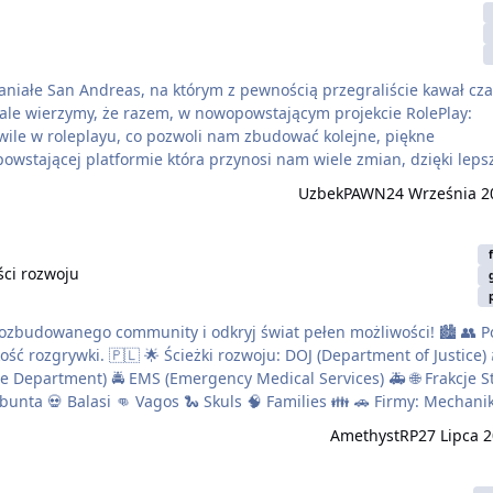
aniałe San Andreas, na którym z pewnością przegraliście kawał cz
ale wierzymy, że razem, w nowopowstającym projekcie RolePlay:
wile w roleplayu, co pozwoli nam zbudować kolejne, piękne
osi nam wiele zmian, dzięki lepszej
zom, tak znanym na platformie San Andreas: Multiplayer.
UzbekPAWN
24 Września 2
am nowe wrażenia z rozgrywki w San Andrea…
 rozwoju
ści rozwoju
OJ (Department of Justice) ⚖️ FIB
 bar, restauracja, konsultingowa, psycholog i w…
AmethystRP
27 Lipca 