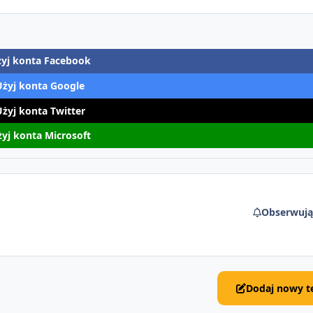
yj konta Facebook
Użyj konta Google
Użyj konta Twitter
yj konta Microsoft
Obserwują
Dodaj nowy t