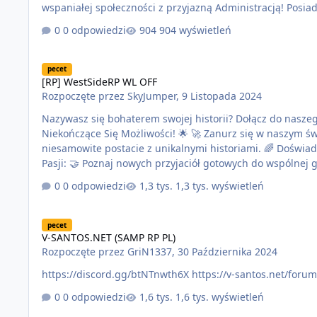
wspaniałej społeczności z przyjazną Administracją! Posiadamy: · 64 - 128 slotów, · Wyśmienitą optymalizacje, · Współczesny
interface serwera, · Minimalistyczny HUD, · Dobrze zbalansowaną ekonomię Medium, · Całkowicie rozbudowany system
0 odpowiedzi
904 wyświetleń
narkotyków i napadów, · Obfity wybór …
[RP] WestSideRP WL OFF
pecet
[RP] WestSideRP WL OFF
Rozpoczęte przez
SkyJumper
,
9 Listopada 2024
Nazywasz się bohaterem swojej historii? Dołącz do naszego serwera RP 
Niekończące Się Możliwości! 🌟 🚀 Zanurz się w naszym świecie: 🏰 Eksploruj rozległe krainy i tajemnicze miejsca. 👥 Twórz
niesamowite postacie z unikalnymi historiami. 🌈 Doświadcz epickich przygód i dynamicznych wydarzeń. 👫 Społeczność Pełna
Pasji: 🤝 Poznaj nowych przyjaciół gotowych do wspólnej gry. 🎭 Przejmij dowodzenie, bądź częścią frakcji, której historia zależy od
Ciebie. 🏆 Rywalizuj w eventach i zdobywaj nagrody. 🛠️ Niestandardowe Funkcje: 🔧 Dostosuj swoją postać za pomocą setek opcji.
0 odpowiedzi
1,3 tys. wyświetleń
🌐 Współt…
V-SANTOS.NET (SAMP RP PL)
pecet
V-SANTOS.NET (SAMP RP PL)
Rozpoczęte przez
GriN1337
,
30 Października 2024
https://discord.gg/btNTnwth6X https://v-santos.net/foru
0 odpowiedzi
1,6 tys. wyświetleń