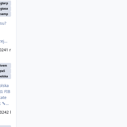
gtarp
gtasa
samp
asu?
024
1 r
fivem
gta5
polska
2024
2 l