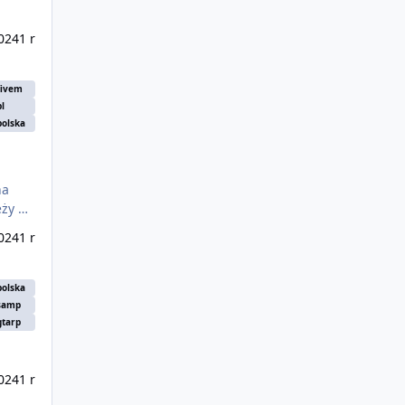
024
1 r
fivem
pl
polska
024
1 r
polska
samp
gtarp
024
1 r