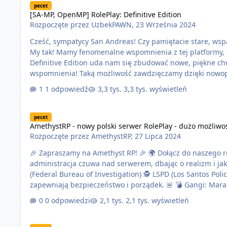
pecet
[SA-MP, OpenMP] RolePlay: Definitive Edition
Rozpoczęte przez
UzbekPAWN
,
23 Września 2024
Cześć, sympatycy San Andreas! Czy pamiętacie stare, wsp
My tak! Mamy fenomenalne wspomnienia z tej platformy, 
Definitive Edition uda nam się zbudować nowe, piękne ch
wspomnienia! Taką możliwość zawdzięczamy dzięki nowopowstającej platformie która przyn
optymalizacji i zabezpieczeń przeciwko nieuczciwym grac
1 odpowiedź
3,3 tys. wyświetleń
Wykorzystujemy wszystkie udogodnienia, by zapewnić W
AmethystRP - nowy polski serwer RolePlay - dużo możliwości
pecet
AmethystRP - nowy polski serwer RolePlay - dużo możliwo
Rozpoczęte przez
AmethystRP
,
27 Lipca 2024
🎉 Zapraszamy na Amethyst RP! 🎉 🌍 Dołącz do naszego rozbudowanego community i odkryj świat pełen możliwości! 🏙️ 👥 Polska
administracja czuwa nad serwerem, dbając o realizm i jakość rozgrywki. 🇵🇱 🌟 Ścieżki rozwoju: D
(Federal Bureau of Investigation) 🕵️ LSPD (Los Santos Police Department) 🚔 EMS (Emergency Medical Services) 🚑 🌐 Frakcje State
zapewniają bezpieczeństwo i porządek. 🚨 💣 Gangi: Marabunta 💀 Balasi 👊 Vagos 🐍 Skuls 🧠 Families 👪 🚗 Firmy: Mechanik 🔧
Taxi 🚖 Możliwość założenia własnej firmy (budowlana,
0 odpowiedzi
2,1 tys. wyświetleń
Veal Roleplay [EMS]