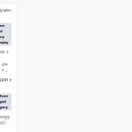
UJ WG
vem
a5
arp
leplay

ie
024
1 r
fivem
gta5
gtarp
uwagę.
ść!