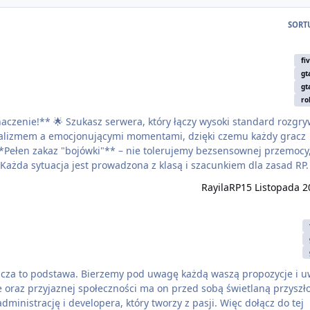
SORT
fi
gt
gt
ro
soki standard rozgrywki z
ealizmem a emocjonującymi momentami, dzięki czemu każdy gracz
ażda sytuacja jest prowadzona z klasą i szacunkiem dla zasad RP. 
Zostań liderem miasta, zarządzaj budżetem i decyduj, jakie wsparc
RayilaRP
15 Listopada 2
acza to podstawa. Bierzemy pod uwagę każdą waszą propozycje i 
 oraz przyjaznej społeczności ma on przed sobą świetlaną przyszło
nistrację i developera, który tworzy z pasji. Więc dołącz do tej