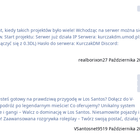
, kiedy takich projektów było wiele! Wchodząc na serwer można si
:4012
erwera: KurczakDM Discord:
realborixon
27 Października 2
jesteś gotowy na prawdziwą przygodę w Los Santos? Dołącz do V-
 po legendarnym mieście! Co oferujemy? Unikalny system
iesamowite pojazdy i
aj w
VSantosnet95
19 Października 2
serwera – …