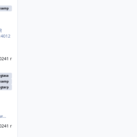
samp
ę
024
1 r
gtasa
samp
gtarp
024
1 r