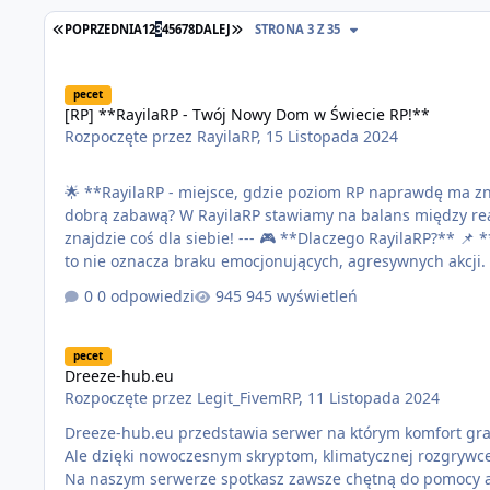
POPRZEDNIA
1
2
3
4
5
6
7
8
DALEJ
STRONA 3 Z 35
[RP] **RayilaRP - Twój Nowy Dom w Świecie RP!**
pecet
[RP] **RayilaRP - Twój Nowy Dom w Świecie RP!**
Rozpoczęte przez
RayilaRP
,
15 Listopada 2024
🌟 **RayilaRP - miejsce, gdzie poziom RP naprawdę ma znaczenie!** 🌟 Szukasz serwera, który łączy wy
dobrą zabawą? W RayilaRP stawiamy na balans między r
znajdzie coś dla siebie! --- 🎮 **Dlaczego RayilaRP?** 📌 **Pełen zakaz "bojówki"** – nie tolerujemy bezsensownej przemocy, ale
to nie oznacza braku emocjonujących, agresywnych akcji. K
**Chcesz zostać burmistrzem?** – Tak, to u nas możliwe! 
0 odpowiedzi
945 wyświetleń
otrzymają służby publiczne, takie jak polic…
Dreeze-hub.eu
pecet
Dreeze-hub.eu
Rozpoczęte przez
Legit_FivemRP
,
11 Listopada 2024
Dreeze-hub.eu przedstawia serwer na którym komfort gr
Ale dzięki nowoczesnym skryptom, klimatycznej rozgrywce
Na naszym serwerze spotkasz zawsze chętną do pomocy admi