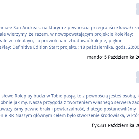
ale wierzymy, że razem, w nowopowstającym projekcie RolePlay:
wile w roleplayu, co pozwoli nam zbudować kolejne, piękne
ive-rp Adres forum: https://forum.definitive-rp.pl
mando
15 Października 2
podobnie jak my. Nasza przygoda z tworzeniem własnego serwera zac
auważyliśmy pewne braki i powtarzalność, dlatego postanowiliśmy
enie RP. Naszym głównym celem było stworzenie środowiska, w któ
yzyjność w kreowaniu losów swojej postaci. Dlatego nasz serwer o
flyK33
1 Października 2
sesj…