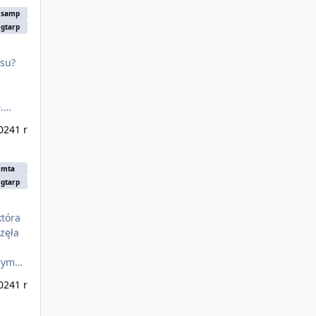
samp
gtarp
024
1 r
mta
gtarp
zęła
rym
party
024
1 r