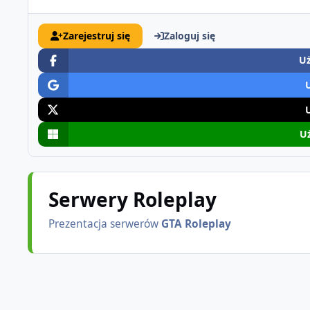
Zarejestruj się
Zaloguj się
Uż
Uż
Serwery Roleplay
Prezentacja serwerów
GTA Roleplay