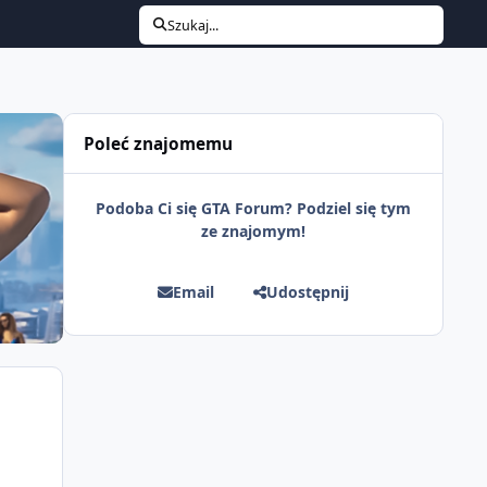
Szukaj...
Poleć znajomemu
Podoba Ci się GTA Forum? Podziel się tym
ze znajomym!
Email
Udostępnij