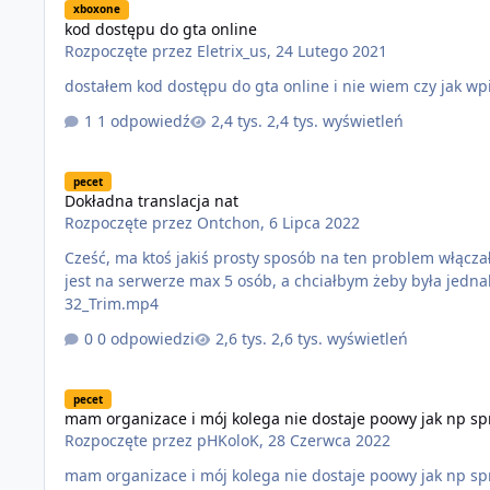
xboxone
kod dostępu do gta online
Rozpoczęte przez
Eletrix_us
,
24 Lutego 2021
1 odpowiedź
2,4 tys. wyświetleń
Dokładna translacja nat
pecet
Dokładna translacja nat
Rozpoczęte przez
Ontchon
,
6 Lipca 2022
Cześć, ma ktoś jakiś prosty sposób na ten problem włącza
jest na serwerze max 5 osób, a chciałbym żeby była jednak większa ilości graczy. Gr
32_Trim.mp4
0 odpowiedzi
2,6 tys. wyświetleń
mam organizace i mój kolega nie dostaje poowy jak np sprze
pecet
mam organizace i mój kolega nie dostaje poowy jak np sp
Rozpoczęte przez
pHKoloK
,
28 Czerwca 2022
mam organizace i mój kolega nie dostaje poowy jak np sp