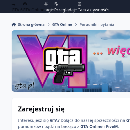
🐊
🎮
📃
📰
GTA 6
GTA Online
tagi
Przeglądaj
Cała aktywność
Strona główna
GTA Online
Poradniki i pytania
Zarejestruj się
Interesujesz się
GTA
? Dołącz do naszej społeczności na
G
poradników i bądź na bieżąco z
GTA Online
i
FiveM
.