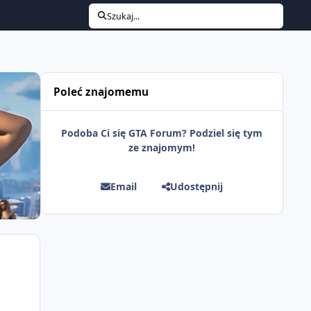
Szukaj...
Poleć znajomemu
Podoba Ci się GTA Forum? Podziel się tym
ze znajomym!
Email
Udostępnij