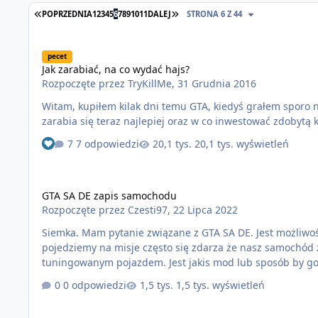
POPRZEDNIA
1
2
3
4
5
6
7
8
9
10
11
DALEJ
STRONA 6 Z 44
Jak zarabiać, na co wydać hajs?
pecet
Jak zarabiać, na co wydać hajs?
Rozpoczęte przez
TryKillMe
,
31 Grudnia 2016
Witam, kupiłem kilak dni temu GTA, kiedyś grałem sporo na
zarabia się teraz najlepiej oraz w co inwestować zdobytą 
7 odpowiedzi
20,1 tys. wyświetleń
GTA SA DE zapis samochodu
GTA SA DE zapis samochodu
Rozpoczęte przez
Czesti97
,
22 Lipca 2022
Siemka. Mam pytanie związane z GTA SA DE. Jest możliwo
pojedziemy na misje często się zdarza że nasz samochód znika bez powrotnie co nie po
tuningowanym pojazdem. Jest jakis mod lub sposób by go 
0 odpowiedzi
1,5 tys. wyświetleń
kod dostępu do gta online