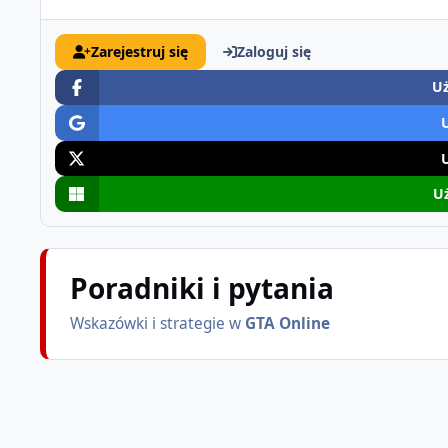
Zarejestruj się
Zaloguj się
Uż
Uż
Poradniki i pytania
Wskazówki i strategie w
GTA Online