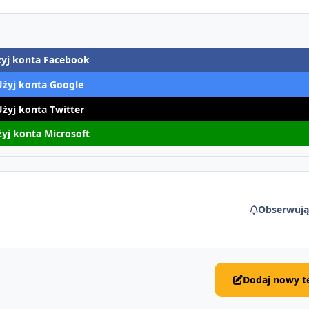
yj konta Facebook
Użyj konta Google
Użyj konta Twitter
yj konta Microsoft
Obserwują
Dodaj nowy t