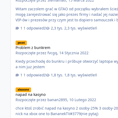
Rozpoczęte przez
Siemamati
,
15 Marca 2022
Witam zaczolem grać w GTAO od początku wybrałem ścież
mogę zarejestrować się jako prezes firmy i nadać jej nazw
VIP-ów i prezesów przy czym jest to dopiero samouczek i 
1 odpowiedź
2,3 tys. wyświetleń
Problem z bunkrem
pecet
Problem z bunkrem
Rozpoczęte przez
fvcgq
,
14 Stycznia 2022
Kiedy przechodę do bunkru i próbuje otworzyć laptopa w
a nim juz jestem
1 odpowiedź
1,8 tys. wyświetleń
napad na kasyno
xboxone
napad na kasyno
Rozpoczęte przez
banan2895
,
10 Lutego 2022
chce ktoś zrobić napad na kasyno 2 osoby-25% 3 osoby-20% 1 osoba-35% wymagania 1 trochę ogarnięty 2 minimum 40 lvl moj
nick na xbox one to BananekTV#3779(nie pytaj)