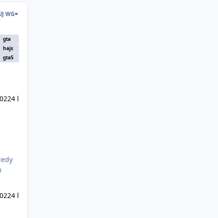
UJ WG
gta
hajs
gta5
2022
4 l
iedy
2022
4 l