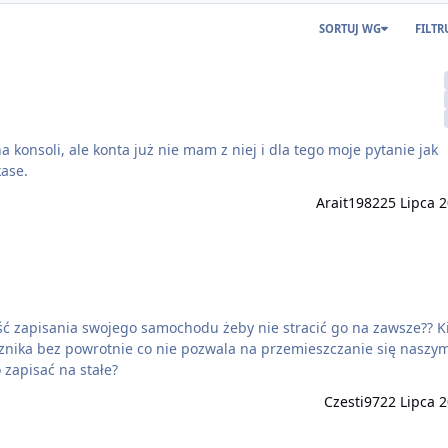
SORTUJ WG
FILTR
 konsoli, ale konta już nie mam z niej i dla tego moje pytanie jak
kase.
Arait1982
25 Lipca 
ść zapisania swojego samochodu żeby nie stracić go na zawsze?? K
zwala na przemieszczanie się naszym
zapisać na stałe?
Czesti97
22 Lipca 