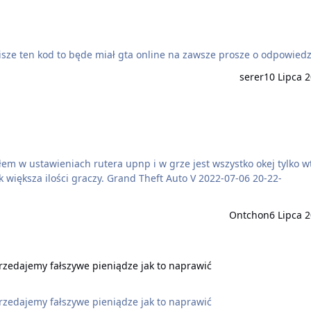
dostałem kod dostępu do gta online i nie wiem czy jak wpisze ten kod to będe miał gta online na zawsze prosze o odpowie
serer
10 Lipca 
łem w ustawieniach rutera upnp i w grze jest wszystko okej tylko w
and Theft Auto V 2022-07-06 20-22-
Ontchon
6 Lipca 
dajemy fałszywe pieniądze jak to naprawić
rzedajemy fałszywe pieniądze jak to naprawić
rzedajemy fałszywe pieniądze jak to naprawić