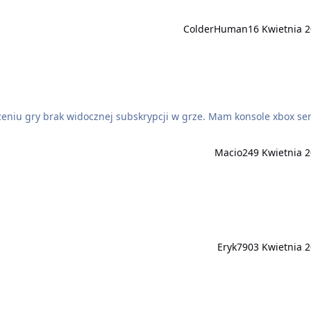
ColderHuman
16 Kwietnia 
Macio24
9 Kwietnia 
Eryk790
3 Kwietnia 