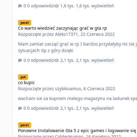
0 odpowiedzi
1,6 tys. wyświetleń
Co warto wiedzieć zaczynając grać w gta rp
pecet
Co warto wiedzieć zaczynając grać w gta rp
Rozpoczęte przez
Aleks17371
,
22 Czerwca 2022
Mam zamiar zacząć grać w rp I bardzo przydałyby mi sie jakies ważne informacje które powinienem znać co zrobić w danych
sytuacjach itp z góry dzięki
0 odpowiedzi
2,1 tys. wyświetleń
co kupic
ps4
co kupic
Rozpoczęte przez
szybkisamus
,
6 Czerwca 2022
wacham sie za kupnem malego magazynu na ladunek specj
0 odpowiedzi
2,1 tys. wyświetleń
Ponowne Instalowanie Gta 5 z epic games i logowanie się do
pecet
Ponowne Instalowanie Gta 5 z epic games i logowanie się
Rozpoczęte przez
ColderHuman
,
16 Kwietnia 2022