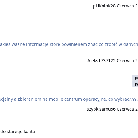
pHKoloK
28 Czerwca 
Aleks17371
22 Czerwca 
g
p
alny a zbieraniem na mobile centrum operacyjne. co wybrac?????
szybkisamus
6 Czerwca 
 starego konta
 do starego konta