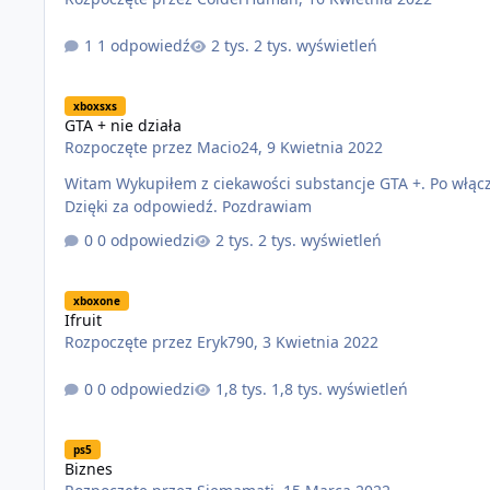
1 odpowiedź
2 tys. wyświetleń
GTA + nie działa
xboxsxs
GTA + nie działa
Rozpoczęte przez
Macio24
,
9 Kwietnia 2022
Witam Wykupiłem z ciekawości substancje GTA +. Po włączeniu gry brak widocznej subskrypcji w grze. Mam konsole xbox series s.
Dzięki za odpowiedź. Pozdrawiam
0 odpowiedzi
2 tys. wyświetleń
Ifruit
xboxone
Ifruit
Rozpoczęte przez
Eryk790
,
3 Kwietnia 2022
0 odpowiedzi
1,8 tys. wyświetleń
Biznes
ps5
Biznes