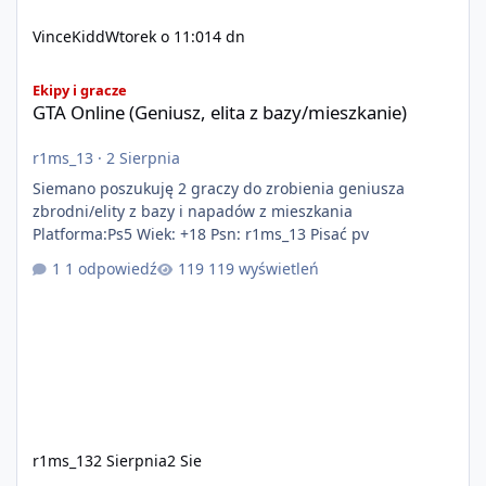
VinceKidd
Wtorek o 11:01
4 dn
GTA Online (Geniusz, elita z bazy/mieszkanie)
Ekipy i gracze
GTA Online (Geniusz, elita z bazy/mieszkanie)
r1ms_13
·
2 Sierpnia
Siemano poszukuję 2 graczy do zrobienia geniusza
zbrodni/elity z bazy i napadów z mieszkania
Platforma:Ps5 Wiek: +18 Psn: r1ms_13 Pisać pv
1 odpowiedź
119 wyświetleń
r1ms_13
2 Sierpnia
2 Sie