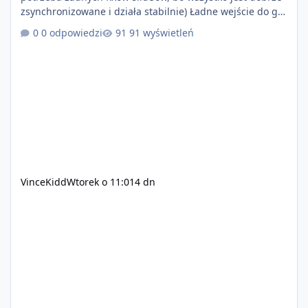
zsynchronizowane i działa stabilnie) Ładne wejście do gry
+ solidny antycheat na poziomie multiplayera Wygodne
0 odpowiedzi
91 wyświetleń
pisanie własnych modów i skryptów (wsparcie C# / JS /
C++ lub możliwość napisania własnego modułu) Cena:
200$ Kontakt: Discord — vincekidd Telegram —
xvincekidd Wideo demonstracyjne:
https://youtu.be/8IrdoG8iFz4
VinceKidd
Wtorek o 11:01
4 dn