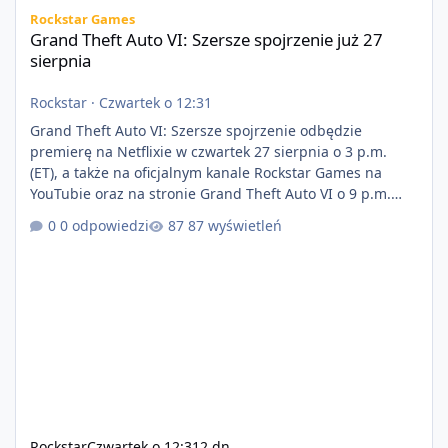
Grand Theft Auto VI: Szersze spojrzenie już 27 sierpnia
Rockstar Games
Grand Theft Auto VI: Szersze spojrzenie już 27
sierpnia
Rockstar
·
Czwartek o 12:31
Grand Theft Auto VI: Szersze spojrzenie odbędzie
premierę na Netflixie w czwartek 27 sierpnia o 3 p.m.
(ET), a także na oficjalnym kanale Rockstar Games na
YouTubie oraz na stronie Grand Theft Auto VI o 9 p.m.
(ET) 27 sierpnia. https://netflix.com/GTAVI Grand Theft
0 odpowiedzi
87 wyświetleń
Auto VI będzie dostępne 19 listopada na PlayStation 5
oraz Xbox Series X|S. Zamów przed premierą na stronie
https://www.rockstargames.com/VI.
Rockstar
Czwartek o 12:31
2 dn