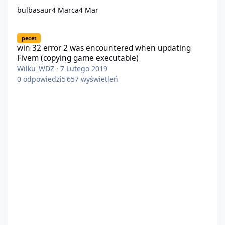
bulbasaur
4 Marca
4 Mar
win 32 error 2 was encountered when updating Fivem (copying 
pecet
win 32 error 2 was encountered when updating
Fivem (copying game executable)
Wilku_WDZ
·
7 Lutego 2019
0
odpowiedzi
5 657
wyświetleń