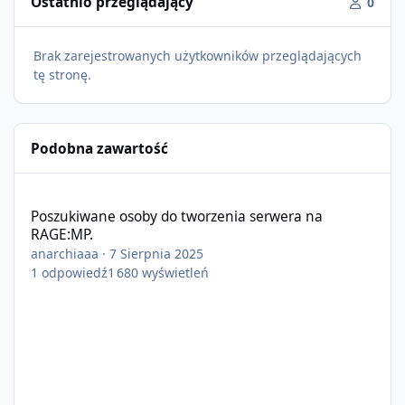
Ostatnio przeglądający
0
Brak zarejestrowanych użytkowników przeglądających
tę stronę.
Podobna zawartość
Poszukiwane osoby do tworzenia serwera na RAGE:MP.
Poszukiwane osoby do tworzenia serwera na
RAGE:MP.
anarchiaaa
·
7 Sierpnia 2025
1
odpowiedź
1 680
wyświetleń