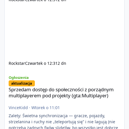
Rockstar
Czwartek o 12:31
2 dn
Sprzedam dostęp do społeczności z porządnym multiplayerem pod
Ogłoszenia
aktualizacja
Sprzedam dostęp do społeczności z porządnym
multiplayerem pod projekty (gta:Multiplayer)
VinceKidd
·
Wtorek o 11:01
Zalety: Świetna synchronizacja — gracze, pojazdy,
strzelanina i ruchy nie „teleportują się” i nie lagują (nie
potrzeba żadnych fixów slide’ów, bo wszystko jest dobrze