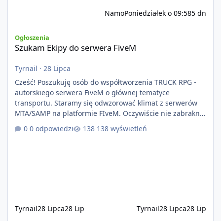
Namo
Poniedziałek o 09:58
5 dn
Szukam Ekipy do serwera FiveM
Ogłoszenia
Szukam Ekipy do serwera FiveM
Tyrnail
·
28 Lipca
Cześć! Poszukuję osób do współtworzenia TRUCK RPG -
autorskiego serwera FiveM o głównej tematyce
transportu. Staramy się odwzorować klimat z serwerów
MTA/SAMP na platformie FIveM. Oczywiście nie zabraknie
kontentu dla graczy którzy chcą robić coś innego niż
0 odpowiedzi
138 wyświetleń
jeździć ciężarówką. Projekt tworzony jest od podstaw z
naciskiem na jakość wykonania, bezpieczeństwo,
optymalizację oraz długoterminowy rozwój. Nie bazujemy
na przypadkowo pobranych skryptach większość
systemów powstaje pod potrzeby serwer
Tyrnail
28 Lipca
28 Lip
Tyrnail
28 Lipca
28 Lip