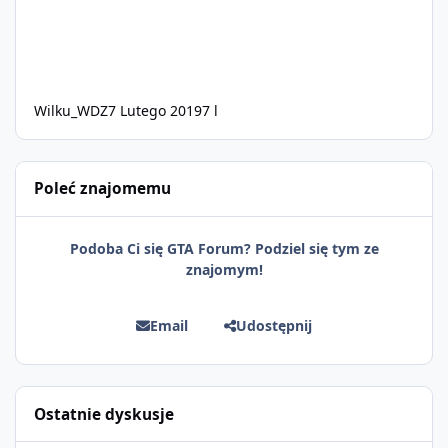
Wilku_WDZ
7 Lutego 2019
7 l
Poleć znajomemu
Podoba Ci się GTA Forum? Podziel się tym ze
znajomym!
Email
Udostępnij
Ostatnie dyskusje