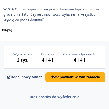
W GTA Online pojawiają się powiadomienia typu napad na...,
gracz umarł itp. Czy jest możliwość wyłączenia wszystkich
tego typu powiadomień?
Cytuj
Wyświetleń
Dodano
Ostatnia odpowiedź
2 tys.
4 l
4 l
4 l
4 l
Dodaj nowy temat
Odpowiedz w tym temacie
Brak postów do wyświetlenia