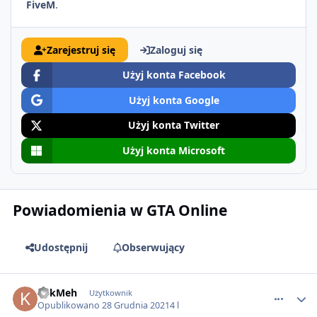
FiveM
.
Zarejestruj się
Zaloguj się
Użyj konta Facebook
Użyj konta Google
Użyj konta Twitter
Użyj konta Microsoft
Powiadomienia w GTA Online
Udostępnij
Obserwujący
comment_66546
KekMeh
Użytkownik
Opublikowano
28 Grudnia 2021
4 l