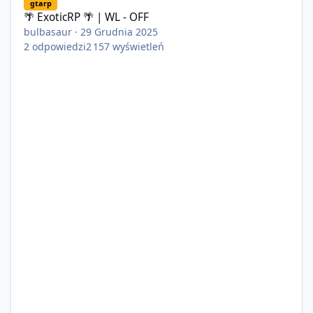
gtarp
🌴 ExoticRP 🌴 | WL - OFF
bulbasaur
·
29 Grudnia 2025
2
odpowiedzi
2 157
wyświetleń