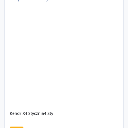
KendriX
4 Stycznia
4 Sty
🌴 ExoticRP 🌴 | WL - OFF