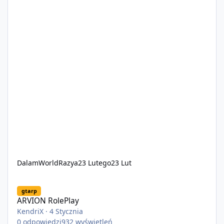
DalamWorldRazya
23 Lutego
23 Lut
ARVION RolePlay
gtarp
ARVION RolePlay
KendriX
·
4 Stycznia
0
odpowiedzi
932
wyświetleń