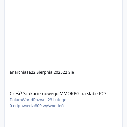
anarchiaaa
22 Sierpnia 2025
22 Sie
Cześć! Szukacie nowego MMORPG na słabe PC?
Cześć! Szukacie nowego MMORPG na słabe PC?
DalamWorldRazya
·
23 Lutego
0
odpowiedzi
809
wyświetleń