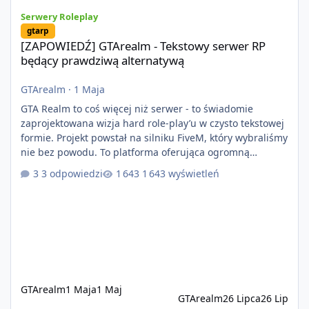
[ZAPOWIEDŹ] GTArealm - Tekstowy serwer RP będący prawdziwą
Serwery Roleplay
gtarp
[ZAPOWIEDŹ] GTArealm - Tekstowy serwer RP
będący prawdziwą alternatywą
GTArealm
·
1 Maja
GTA Realm to coś więcej niż serwer - to świadomie
zaprojektowana wizja hard role-play’u w czysto tekstowej
formie. Projekt powstał na silniku FiveM, który wybraliśmy
nie bez powodu. To platforma oferująca ogromną
elastyczność i znacznie szybszy rozwój systemów niż w
3 odpowiedzi
1 643 wyświetleń
przypadku innych rozwiązań. Usprawniona
synchronizacja klient-serwer eliminuje problemy znane z
przeszłości i jasno pokazuje, że nowoczesne podejście
technologiczne może iść w parze ze stabilnością. Co
istotne, FiveM pozostaje jedyną
GTArealm
1 Maja
1 Maj
GTArealm
26 Lipca
26 Lip