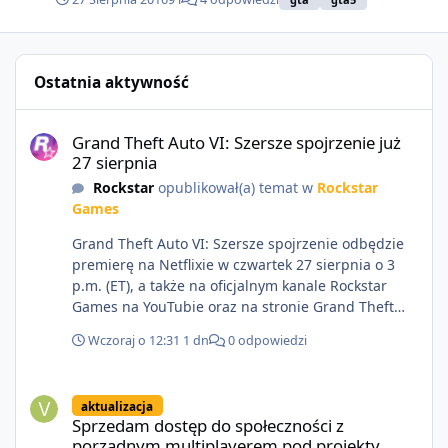
Ostatnia aktywność
Grand Theft Auto VI: Szersze spojrzenie już 27 sierpnia
Grand Theft Auto VI: Szersze spojrzenie już
27 sierpnia
Rockstar
opublikował(a) temat w
Rockstar
Games
Grand Theft Auto VI: Szersze spojrzenie odbędzie
premierę na Netflixie w czwartek 27 sierpnia o 3
p.m. (ET), a także na oficjalnym kanale Rockstar
Games na YouTubie oraz na stronie Grand Theft
Auto VI o 9 p.m. (ET) 27 sierpnia.
Wczoraj o 12:31
1 dn
0 odpowiedzi
https://netflix.com/GTAVI Grand Theft Auto VI
będzie dostępne 19 listopada na PlayStation 5 oraz
Sprzedam dostęp do społeczności z porządnym multiplayerem pod
Xbox Series X|S. Zamów przed premierą na stronie
aktualizacja
https://www.rockstargames.com/VI.
Sprzedam dostęp do społeczności z
porządnym multiplayerem pod projekty