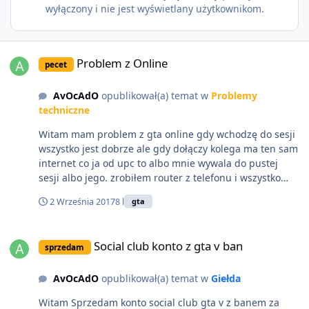
wyłączony i nie jest wyświetlany użytkownikom.
Problem z Online
Problem z Online
pecet
AvOcAdO
opublikował(a) temat w
Problemy
techniczne
Witam mam problem z gta online gdy wchodzę do sesji
wszystko jest dobrze ale gdy dołączy kolega ma ten sam
internet co ja od upc to albo mnie wywala do pustej
sesji albo jego. zrobiłem router z telefonu i wszystko
dobrze działało nie rozłączało nas ale chciałbym grać
2 Września 2017
8 l
gta
normalnie po kablu a nie przez telefon
Social club konto z gta v ban
Social club konto z gta v ban
sprzedam
AvOcAdO
opublikował(a) temat w
Giełda
Witam Sprzedam konto social club gta v z banem za