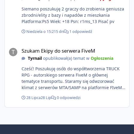
Siemano poszukuję 2 graczy do zrobienia geniusza
zbrodni/elity z bazy i napadów z mieszkania
Platforma:Ps5 Wiek: +18 Psn: r1ms_13 Pisać pv
Niedziela o 15:21
5 dn
1 odpowiedź
Szukam Ekipy do serwera FiveM
Szukam Ekipy do serwera FiveM
Tyrnail
opublikował(a) temat w
Ogłoszenia
Cześć! Poszukuję osób do współtworzenia TRUCK
RPG - autorskiego serwera FiveM o głównej
tematyce transportu. Staramy się odwzorować
klimat z serwerów MTA/SAMP na platformie FIveM.
Oczywiście nie zabraknie kontentu dla graczy
28 Lipca
28 Lip
0 odpowiedzi
którzy chcą robić coś innego niż jeździć ciężarówką.
Projekt tworzony jest od podstaw z naciskiem na
jakość wykonania, bezpieczeństwo, optymalizację
oraz długoterminowy rozwój. Nie bazujemy na
przypadkowo pobranych skryptach większość
systemów powstaje pod potrzeby serwera. Kogo