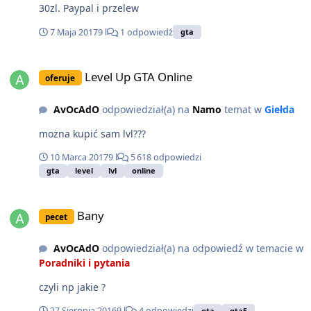
30zl. Paypal i przelew
7 Maja 2017
9 l
1 odpowiedź
gta
Level Up GTA Online
Level Up GTA Online
oferuje
AvOcAdO
odpowiedział(a) na
Namo
temat w
Giełda
można kupić sam lvl???
10 Marca 2017
9 l
5 618 odpowiedzi
gta
level
lvl
online
Bany
Bany
pecet
AvOcAdO
odpowiedział(a) na odpowiedź w temacie w
Poradniki i pytania
czyli np jakie ?
27 Sierpnia 2016
9 l
4 odpowiedzi
gta
gta5