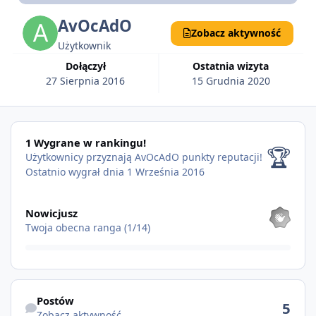
AvOcAdO
Zobacz aktywność
Użytkownik
Dołączył
Ostatnia wizyta
27 Sierpnia 2016
15 Grudnia 2020
1 Wygrane w rankingu!
1 Wygrane w rankingu!
🏆
Użytkownicy przyznają AvOcAdO punkty reputacji!
Ostatnio wygrał dnia 1 Września 2016
Pokaż wszystkie
Nowicjusz
Twoja obecna ranga (1/14)
Zobacz aktywność
Postów
5
Zobacz aktywność