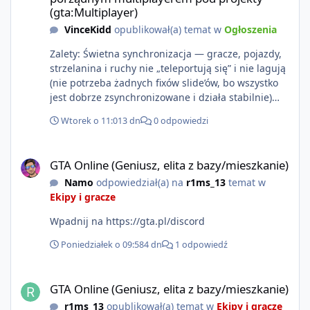
(gta:Multiplayer)
VinceKidd
opublikował(a) temat w
Ogłoszenia
Zalety: Świetna synchronizacja — gracze, pojazdy,
strzelanina i ruchy nie „teleportują się” i nie lagują
(nie potrzeba żadnych fixów slide’ów, bo wszystko
jest dobrze zsynchronizowane i działa stabilnie)
Ładne wejście do gry + solidny antycheat na
Wtorek o 11:01
3 dn
0 odpowiedzi
poziomie multiplayera Wygodne pisanie własnych
modów i skryptów (wsparcie C# / JS / C++ lub
GTA Online (Geniusz, elita z bazy/mieszkanie)
możliwość napisania własnego modułu) Cena: 200$
GTA Online (Geniusz, elita z bazy/mieszkanie)
Kontakt: Discord — vincekidd Telegram —
Namo
odpowiedział(a) na
r1ms_13
temat w
xvincekidd Wideo demonstracyjne:
Ekipy i gracze
https://youtu.be/8IrdoG8iFz4
Wpadnij na https://gta.pl/discord
Poniedziałek o 09:58
4 dn
1 odpowiedź
GTA Online (Geniusz, elita z bazy/mieszkanie)
GTA Online (Geniusz, elita z bazy/mieszkanie)
r1ms_13
opublikował(a) temat w
Ekipy i gracze