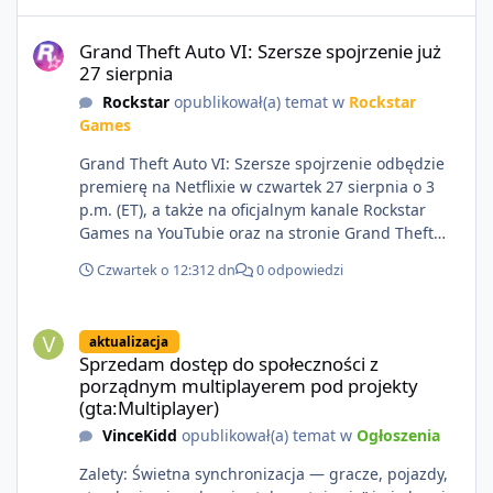
Grand Theft Auto VI: Szersze spojrzenie już 27 sierpnia
Grand Theft Auto VI: Szersze spojrzenie już
27 sierpnia
Rockstar
opublikował(a) temat w
Rockstar
Games
Grand Theft Auto VI: Szersze spojrzenie odbędzie
premierę na Netflixie w czwartek 27 sierpnia o 3
p.m. (ET), a także na oficjalnym kanale Rockstar
Games na YouTubie oraz na stronie Grand Theft
Auto VI o 9 p.m. (ET) 27 sierpnia.
Czwartek o 12:31
2 dn
0 odpowiedzi
https://netflix.com/GTAVI Grand Theft Auto VI
będzie dostępne 19 listopada na PlayStation 5 oraz
Sprzedam dostęp do społeczności z porządnym multiplayerem pod
Xbox Series X|S. Zamów przed premierą na stronie
aktualizacja
https://www.rockstargames.com/VI.
Sprzedam dostęp do społeczności z
porządnym multiplayerem pod projekty
(gta:Multiplayer)
VinceKidd
opublikował(a) temat w
Ogłoszenia
Zalety: Świetna synchronizacja — gracze, pojazdy,