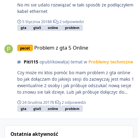
No mi sie udalo rozwiązać w taki sposób że podłączyłem
kabel ethernet
5 Stycznia 2018
8 l
2 odpowiedzi
gta
gta5
online
problem
Problem z gta 5 Online
Problem z gta 5 Online
pecet
Piti115
opublikował(a) temat w
Problemy techniczne
Czy może mi ktos pomóc bo mam problem z gta online
bo jak dołączam do jakiejs sesji do zazwyczaj jest maks 1
ewentualnie 2 osoby i jak próbuje odszukać nową sesje
to znowu sie tak dzieje. Lub jak próbuje dołączyc do
znajomego to wyskakuje mi błąd ze zbyt długie szukanie
24 Grudnia 2017
8 l
2 odpowiedzi
sesji albo jakis inny błąd albo jak mój kolega do mnie
gta
gta5
online
problem
dołączy to przeważnie udaje sie nam dłużej pograc ale
momentami np wyskakuje mi że trace połączenie z
serwerami i wyrzuca mnie do singla. Lub czasami on
również ma problem żeby do mnie dołączyć.
Ostatnia aktywność