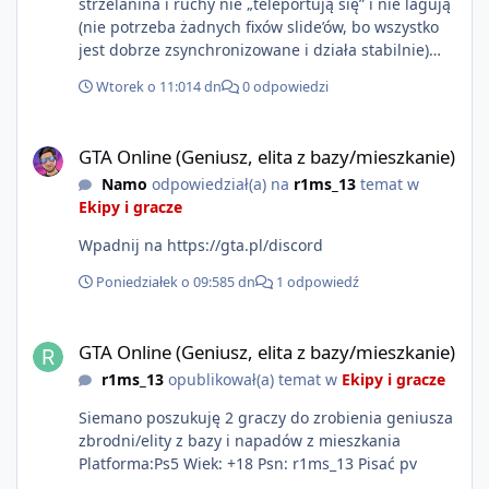
strzelanina i ruchy nie „teleportują się” i nie lagują
(nie potrzeba żadnych fixów slide’ów, bo wszystko
jest dobrze zsynchronizowane i działa stabilnie)
Ładne wejście do gry + solidny antycheat na
Wtorek o 11:01
4 dn
0 odpowiedzi
poziomie multiplayera Wygodne pisanie własnych
modów i skryptów (wsparcie C# / JS / C++ lub
GTA Online (Geniusz, elita z bazy/mieszkanie)
możliwość napisania własnego modułu) Cena: 200$
GTA Online (Geniusz, elita z bazy/mieszkanie)
Kontakt: Discord — vincekidd Telegram —
Namo
odpowiedział(a) na
r1ms_13
temat w
xvincekidd Wideo demonstracyjne:
Ekipy i gracze
https://youtu.be/8IrdoG8iFz4
Wpadnij na https://gta.pl/discord
Poniedziałek o 09:58
5 dn
1 odpowiedź
GTA Online (Geniusz, elita z bazy/mieszkanie)
GTA Online (Geniusz, elita z bazy/mieszkanie)
r1ms_13
opublikował(a) temat w
Ekipy i gracze
Siemano poszukuję 2 graczy do zrobienia geniusza
zbrodni/elity z bazy i napadów z mieszkania
Platforma:Ps5 Wiek: +18 Psn: r1ms_13 Pisać pv